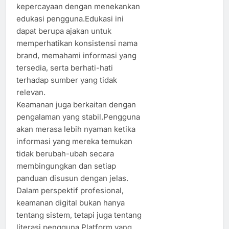
kepercayaan dengan menekankan
edukasi pengguna.Edukasi ini
dapat berupa ajakan untuk
memperhatikan konsistensi nama
brand, memahami informasi yang
tersedia, serta berhati-hati
terhadap sumber yang tidak
relevan.
Keamanan juga berkaitan dengan
pengalaman yang stabil.Pengguna
akan merasa lebih nyaman ketika
informasi yang mereka temukan
tidak berubah-ubah secara
membingungkan dan setiap
panduan disusun dengan jelas.
Dalam perspektif profesional,
keamanan digital bukan hanya
tentang sistem, tetapi juga tentang
literasi pengguna.Platform yang