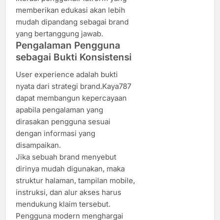
memberikan edukasi akan lebih
mudah dipandang sebagai brand
yang bertanggung jawab.
Pengalaman Pengguna
sebagai Bukti Konsistensi
User experience adalah bukti
nyata dari strategi brand.Kaya787
dapat membangun kepercayaan
apabila pengalaman yang
dirasakan pengguna sesuai
dengan informasi yang
disampaikan.
Jika sebuah brand menyebut
dirinya mudah digunakan, maka
struktur halaman, tampilan mobile,
instruksi, dan alur akses harus
mendukung klaim tersebut.
Pengguna modern menghargai