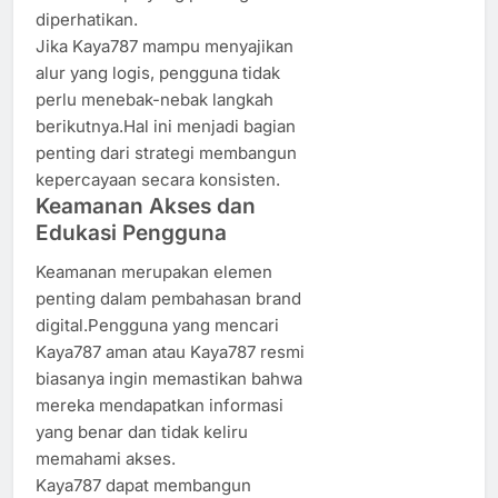
diperhatikan.
Jika Kaya787 mampu menyajikan
alur yang logis, pengguna tidak
perlu menebak-nebak langkah
berikutnya.Hal ini menjadi bagian
penting dari strategi membangun
kepercayaan secara konsisten.
Keamanan Akses dan
Edukasi Pengguna
Keamanan merupakan elemen
penting dalam pembahasan brand
digital.Pengguna yang mencari
Kaya787 aman atau Kaya787 resmi
biasanya ingin memastikan bahwa
mereka mendapatkan informasi
yang benar dan tidak keliru
memahami akses.
Kaya787 dapat membangun