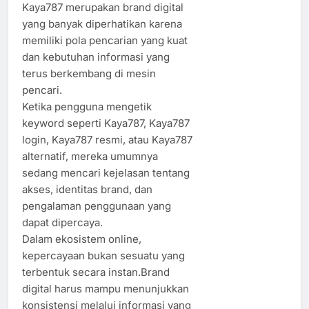
Kaya787 merupakan brand digital
yang banyak diperhatikan karena
memiliki pola pencarian yang kuat
dan kebutuhan informasi yang
terus berkembang di mesin
pencari.
Ketika pengguna mengetik
keyword seperti Kaya787, Kaya787
login, Kaya787 resmi, atau Kaya787
alternatif, mereka umumnya
sedang mencari kejelasan tentang
akses, identitas brand, dan
pengalaman penggunaan yang
dapat dipercaya.
Dalam ekosistem online,
kepercayaan bukan sesuatu yang
terbentuk secara instan.Brand
digital harus mampu menunjukkan
konsistensi melalui informasi yang