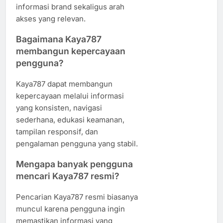
informasi brand sekaligus arah
akses yang relevan.
Bagaimana Kaya787
membangun kepercayaan
pengguna?
Kaya787 dapat membangun
kepercayaan melalui informasi
yang konsisten, navigasi
sederhana, edukasi keamanan,
tampilan responsif, dan
pengalaman pengguna yang stabil.
Mengapa banyak pengguna
mencari Kaya787 resmi?
Pencarian Kaya787 resmi biasanya
muncul karena pengguna ingin
memastikan informasi yang