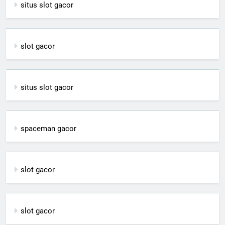
situs slot gacor
slot gacor
situs slot gacor
spaceman gacor
slot gacor
slot gacor