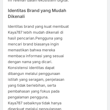
ini relevan dalam ekosistem digital.
Identitas Brand yang Mudah
Dikenali
Identitas brand yang kuat membuat
Kaya787 lebih mudah dikenali di
hasil pencarian.Pengguna yang
mencari brand biasanya ingin
memastikan bahwa mereka
membaca informasi yang sesuai
dengan nama yang dicari.
Konsistensi identitas dapat
dibangun melalui penggunaan
istilah yang seragam, penjelasan
yang tidak berlebihan, serta
pembahasan yang fokus pada
pengalaman pengguna.
Kaya787 sebaiknya tidak hanya
diperkuat melalui pengulangan