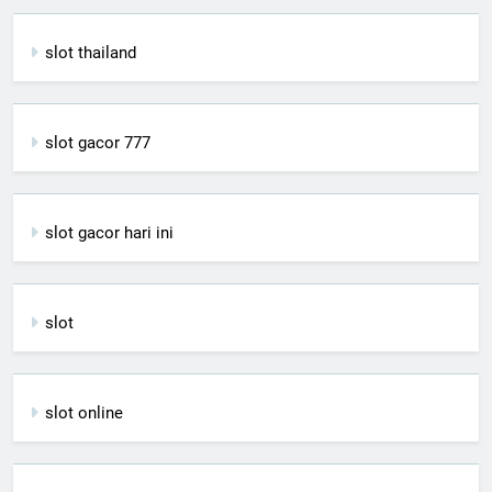
slot thailand
slot gacor 777
slot gacor hari ini
slot
slot online