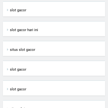
slot gacor
slot gacor hari ini
situs slot gacor
slot gacor
slot gacor