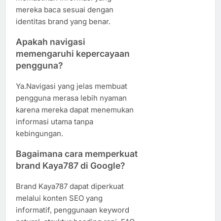
mereka baca sesuai dengan
identitas brand yang benar.
Apakah navigasi
memengaruhi kepercayaan
pengguna?
Ya.Navigasi yang jelas membuat
pengguna merasa lebih nyaman
karena mereka dapat menemukan
informasi utama tanpa
kebingungan.
Bagaimana cara memperkuat
brand Kaya787 di Google?
Brand Kaya787 dapat diperkuat
melalui konten SEO yang
informatif, penggunaan keyword