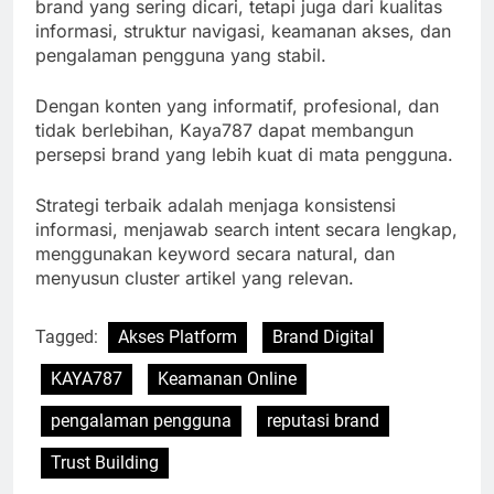
brand yang sering dicari, tetapi juga dari kualitas
informasi, struktur navigasi, keamanan akses, dan
pengalaman pengguna yang stabil.
Dengan konten yang informatif, profesional, dan
tidak berlebihan, Kaya787 dapat membangun
persepsi brand yang lebih kuat di mata pengguna.
Strategi terbaik adalah menjaga konsistensi
informasi, menjawab search intent secara lengkap,
menggunakan keyword secara natural, dan
menyusun cluster artikel yang relevan.
Tagged:
Akses Platform
Brand Digital
KAYA787
Keamanan Online
pengalaman pengguna
reputasi brand
Trust Building