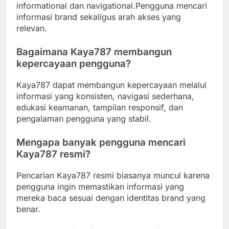
informational dan navigational.Pengguna mencari
informasi brand sekaligus arah akses yang
relevan.
Bagaimana Kaya787 membangun
kepercayaan pengguna?
Kaya787 dapat membangun kepercayaan melalui
informasi yang konsisten, navigasi sederhana,
edukasi keamanan, tampilan responsif, dan
pengalaman pengguna yang stabil.
Mengapa banyak pengguna mencari
Kaya787 resmi?
Pencarian Kaya787 resmi biasanya muncul karena
pengguna ingin memastikan informasi yang
mereka baca sesuai dengan identitas brand yang
benar.