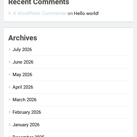
Recent Comments
A WordPress Commenter
on
Hello world!
Archives
July 2026
June 2026
May 2026
April 2026
March 2026
February 2026
January 2026