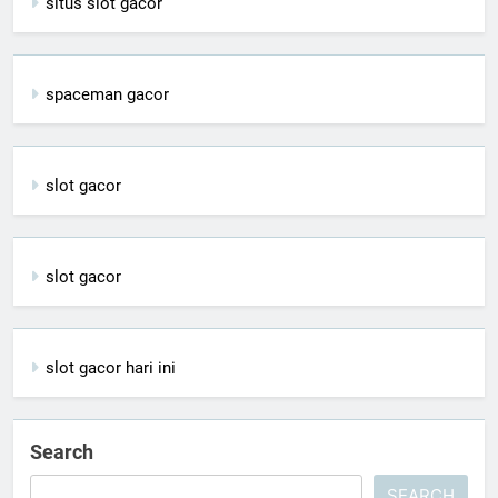
situs slot gacor
spaceman gacor
slot gacor
slot gacor
slot gacor hari ini
Search
SEARCH