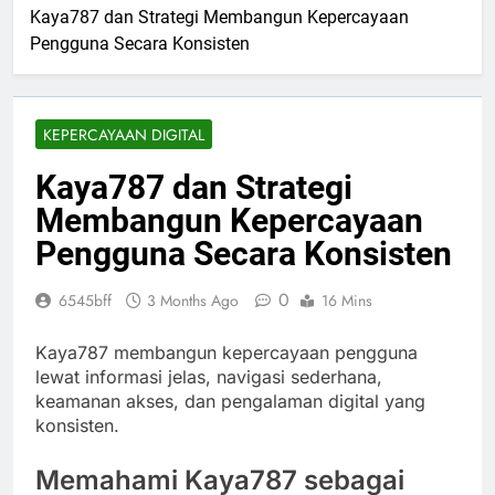
Kaya787 dan Strategi Membangun Kepercayaan
Pengguna Secara Konsisten
KEPERCAYAAN DIGITAL
Kaya787 dan Strategi
Membangun Kepercayaan
Pengguna Secara Konsisten
0
6545bff
3 Months Ago
16 Mins
Kaya787 membangun kepercayaan pengguna
lewat informasi jelas, navigasi sederhana,
keamanan akses, dan pengalaman digital yang
konsisten.
Memahami Kaya787 sebagai