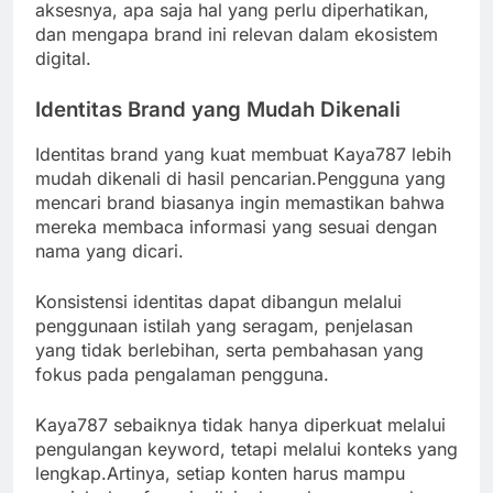
aksesnya, apa saja hal yang perlu diperhatikan,
dan mengapa brand ini relevan dalam ekosistem
digital.
Identitas Brand yang Mudah Dikenali
Identitas brand yang kuat membuat Kaya787 lebih
mudah dikenali di hasil pencarian.Pengguna yang
mencari brand biasanya ingin memastikan bahwa
mereka membaca informasi yang sesuai dengan
nama yang dicari.
Konsistensi identitas dapat dibangun melalui
penggunaan istilah yang seragam, penjelasan
yang tidak berlebihan, serta pembahasan yang
fokus pada pengalaman pengguna.
Kaya787 sebaiknya tidak hanya diperkuat melalui
pengulangan keyword, tetapi melalui konteks yang
lengkap.Artinya, setiap konten harus mampu