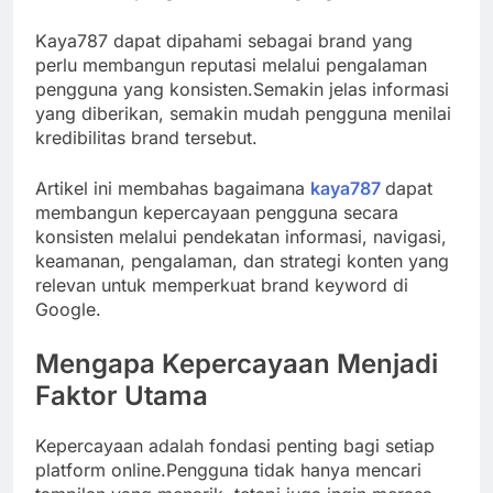
Kaya787 dapat dipahami sebagai brand yang
perlu membangun reputasi melalui pengalaman
pengguna yang konsisten.Semakin jelas informasi
yang diberikan, semakin mudah pengguna menilai
kredibilitas brand tersebut.
Artikel ini membahas bagaimana
kaya787
dapat
membangun kepercayaan pengguna secara
konsisten melalui pendekatan informasi, navigasi,
keamanan, pengalaman, dan strategi konten yang
relevan untuk memperkuat brand keyword di
Google.
Mengapa Kepercayaan Menjadi
Faktor Utama
Kepercayaan adalah fondasi penting bagi setiap
platform online.Pengguna tidak hanya mencari