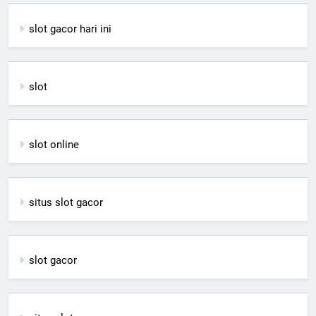
slot gacor hari ini
slot
slot online
situs slot gacor
slot gacor