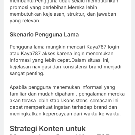
membantu.Pengguna tidak selalu membutuhkan
promosi yang berlebihan.Mereka lebih
membutuhkan kejelasan, struktur, dan jawaban
yang relevan.
Skenario Pengguna Lama
Pengguna lama mungkin mencari Kaya787 login
atau Kaya787 akses karena ingin menemukan
informasi yang lebih cepat.Dalam situasi ini,
kejelasan navigasi dan konsistensi brand menjadi
sangat penting.
Apabila pengguna menemukan informasi yang
familiar dan mudah dipahami, pengalaman mereka
akan terasa lebih stabil.Konsistensi semacam ini
dapat memperkuat ingatan terhadap brand dan
meningkatkan kepercayaan dari waktu ke waktu.
Strategi Konten untuk