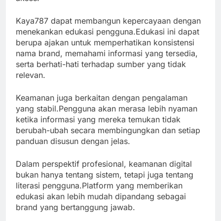
Kaya787 dapat membangun kepercayaan dengan
menekankan edukasi pengguna.Edukasi ini dapat
berupa ajakan untuk memperhatikan konsistensi
nama brand, memahami informasi yang tersedia,
serta berhati-hati terhadap sumber yang tidak
relevan.
Keamanan juga berkaitan dengan pengalaman
yang stabil.Pengguna akan merasa lebih nyaman
ketika informasi yang mereka temukan tidak
berubah-ubah secara membingungkan dan setiap
panduan disusun dengan jelas.
Dalam perspektif profesional, keamanan digital
bukan hanya tentang sistem, tetapi juga tentang
literasi pengguna.Platform yang memberikan
edukasi akan lebih mudah dipandang sebagai
brand yang bertanggung jawab.