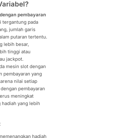
Variabel?
t dengan pembayaran
i tergantung pada
ang, jumlah garis
lam putaran tertentu.
 lebih besar,
ih tinggi atau
au jackpot.
ada mesin slot dengan
an pembayaran yang
rena nilai setiap
lot dengan pembayaran
terus meningkat
 hadiah yang lebih
:
 memenangkan hadiah