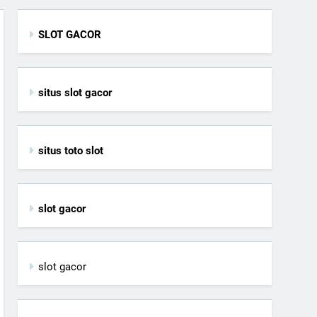
SLOT GACOR
situs slot gacor
situs toto slot
slot gacor
slot gacor