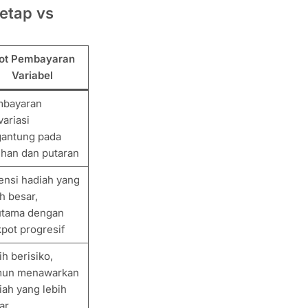
etap vs
lot Pembayaran
Variabel
bayaran
variasi
gantung pada
uhan dan putaran
ensi hadiah yang
h besar,
utama dengan
kpot progresif
ih berisiko,
un menawarkan
iah yang lebih
ar