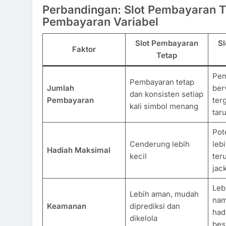
Perbandingan: Slot Pembayaran T
Pembayaran Variabel
Slot Pembayaran
S
Faktor
Tetap
Pem
Pembayaran tetap
Jumlah
ber
dan konsisten setiap
Pembayaran
ter
kali simbol menang
tar
Pot
Cenderung lebih
lebi
Hadiah Maksimal
kecil
ter
jac
Leb
Lebih aman, mudah
nam
Keamanan
diprediksi dan
had
dikelola
bes