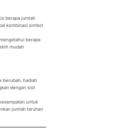
is berapa jumlah
ai kombinasi simbol
mengetahui berapa
lebih mudah
k berubah, hadiah
ngkan dengan slot
kesempatan untuk
inkan jumlah taruhan