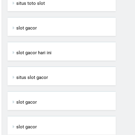
situs toto slot
slot gacor
slot gacor hari ini
situs slot gacor
slot gacor
slot gacor