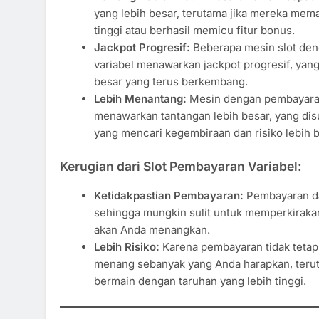
yang lebih besar, terutama jika mereka mem
tinggi atau berhasil memicu fitur bonus.
Jackpot Progresif:
Beberapa mesin slot de
variabel menawarkan jackpot progresif, ya
besar yang terus berkembang.
Lebih Menantang:
Mesin dengan pembayaran 
menawarkan tantangan lebih besar, yang dis
yang mencari kegembiraan dan risiko lebih b
Kerugian dari Slot Pembayaran Variabel:
Ketidakpastian Pembayaran:
Pembayaran dap
sehingga mungkin sulit untuk memperkiraka
akan Anda menangkan.
Lebih Risiko:
Karena pembayaran tidak tetap
menang sebanyak yang Anda harapkan, terut
bermain dengan taruhan yang lebih tinggi.