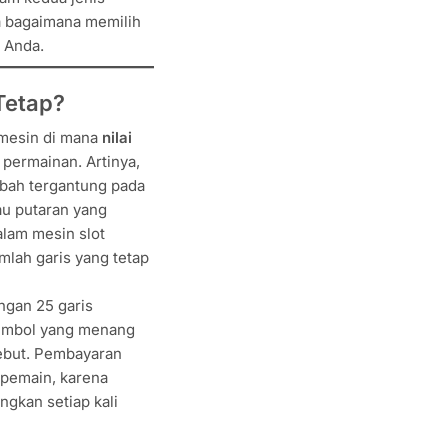
a bagaimana memilih
 Anda.
Tetap?
 mesin di mana
nilai
permainan. Artinya,
ubah tergantung pada
tau putaran yang
alam mesin slot
mlah garis yang tetap
ngan 25 garis
simbol yang menang
sebut. Pembayaran
 pemain, karena
gkan setiap kali