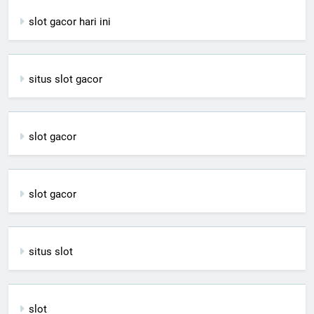
slot gacor hari ini
situs slot gacor
slot gacor
slot gacor
situs slot
slot