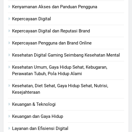
Kenyamanan Akses dan Panduan Pengguna
Kepercayaan Digital
Kepercayaan Digital dan Reputasi Brand
Kepercayaan Pengguna dan Brand Online
Kesehatan Digital Gaming Seimbang Kesehatan Mental
Kesehatan Umum, Gaya Hidup Sehat, Kebugaran,
Perawatan Tubuh, Pola Hidup Alami
Kesehatan, Diet Sehat, Gaya Hidup Sehat, Nutrisi,
Kesejahteraan
Keuangan & Teknologi
Keuangan dan Gaya Hidup
Layanan dan Efisiensi Digital