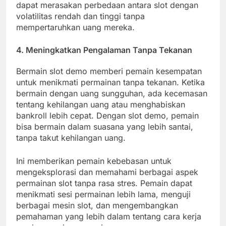
dapat merasakan perbedaan antara slot dengan
volatilitas rendah dan tinggi tanpa
mempertaruhkan uang mereka.
4.
Meningkatkan Pengalaman Tanpa Tekanan
Bermain slot demo memberi pemain kesempatan
untuk menikmati permainan tanpa tekanan. Ketika
bermain dengan uang sungguhan, ada kecemasan
tentang kehilangan uang atau menghabiskan
bankroll lebih cepat. Dengan slot demo, pemain
bisa bermain dalam suasana yang lebih santai,
tanpa takut kehilangan uang.
Ini memberikan pemain kebebasan untuk
mengeksplorasi dan memahami berbagai aspek
permainan slot tanpa rasa stres. Pemain dapat
menikmati sesi permainan lebih lama, menguji
berbagai mesin slot, dan mengembangkan
pemahaman yang lebih dalam tentang cara kerja