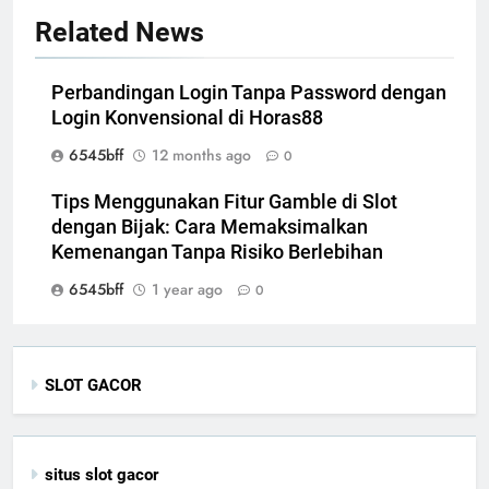
Related News
Perbandingan Login Tanpa Password dengan
Login Konvensional di Horas88
6545bff
12 months ago
0
Tips Menggunakan Fitur Gamble di Slot
dengan Bijak: Cara Memaksimalkan
Kemenangan Tanpa Risiko Berlebihan
6545bff
1 year ago
0
SLOT GACOR
situs slot gacor