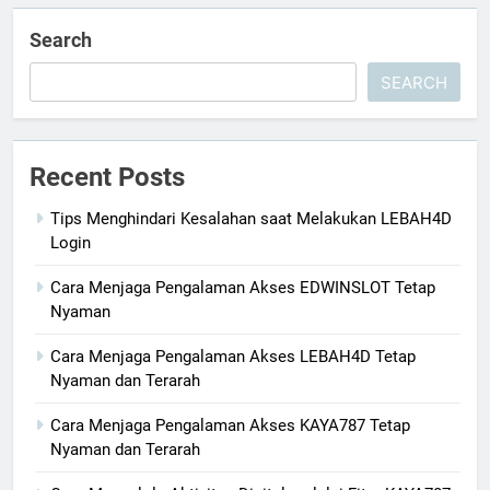
Search
SEARCH
Recent Posts
Tips Menghindari Kesalahan saat Melakukan LEBAH4D
Login
Cara Menjaga Pengalaman Akses EDWINSLOT Tetap
Nyaman
Cara Menjaga Pengalaman Akses LEBAH4D Tetap
Nyaman dan Terarah
Cara Menjaga Pengalaman Akses KAYA787 Tetap
Nyaman dan Terarah