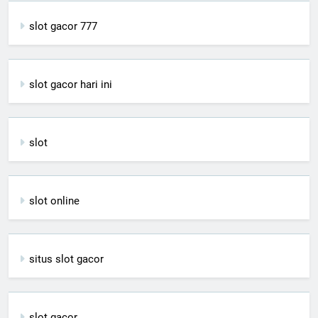
slot gacor 777
slot gacor hari ini
slot
slot online
situs slot gacor
slot gacor