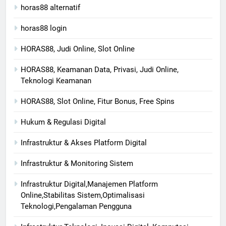
horas88 alternatif
horas88 login
HORAS88, Judi Online, Slot Online
HORAS88, Keamanan Data, Privasi, Judi Online,
Teknologi Keamanan
HORAS88, Slot Online, Fitur Bonus, Free Spins
Hukum & Regulasi Digital
Infrastruktur & Akses Platform Digital
Infrastruktur & Monitoring Sistem
Infrastruktur Digital,Manajemen Platform
Online,Stabilitas Sistem,Optimalisasi
Teknologi,Pengalaman Pengguna