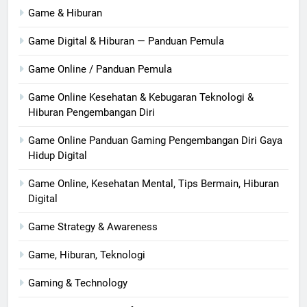
Game & Hiburan
Game Digital & Hiburan — Panduan Pemula
Game Online / Panduan Pemula
Game Online Kesehatan & Kebugaran Teknologi &
Hiburan Pengembangan Diri
Game Online Panduan Gaming Pengembangan Diri Gaya
Hidup Digital
Game Online, Kesehatan Mental, Tips Bermain, Hiburan
Digital
Game Strategy & Awareness
Game, Hiburan, Teknologi
Gaming & Technology