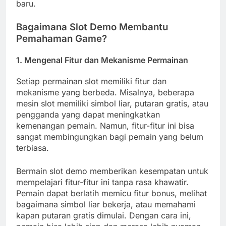
baru.
Bagaimana Slot Demo Membantu
Pemahaman Game?
1.
Mengenal Fitur dan Mekanisme Permainan
Setiap permainan slot memiliki fitur dan
mekanisme yang berbeda. Misalnya, beberapa
mesin slot memiliki simbol liar, putaran gratis, atau
pengganda yang dapat meningkatkan
kemenangan pemain. Namun, fitur-fitur ini bisa
sangat membingungkan bagi pemain yang belum
terbiasa.
Bermain slot demo memberikan kesempatan untuk
mempelajari fitur-fitur ini tanpa rasa khawatir.
Pemain dapat berlatih memicu fitur bonus, melihat
bagaimana simbol liar bekerja, atau memahami
kapan putaran gratis dimulai. Dengan cara ini,