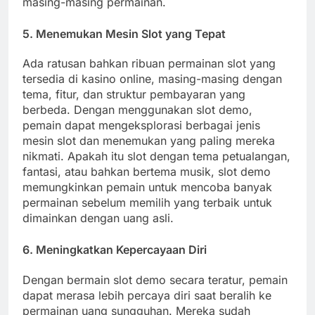
masing-masing permainan.
5.
Menemukan Mesin Slot yang Tepat
Ada ratusan bahkan ribuan permainan slot yang
tersedia di kasino online, masing-masing dengan
tema, fitur, dan struktur pembayaran yang
berbeda. Dengan menggunakan slot demo,
pemain dapat mengeksplorasi berbagai jenis
mesin slot dan menemukan yang paling mereka
nikmati. Apakah itu slot dengan tema petualangan,
fantasi, atau bahkan bertema musik, slot demo
memungkinkan pemain untuk mencoba banyak
permainan sebelum memilih yang terbaik untuk
dimainkan dengan uang asli.
6.
Meningkatkan Kepercayaan Diri
Dengan bermain slot demo secara teratur, pemain
dapat merasa lebih percaya diri saat beralih ke
permainan uang sungguhan. Mereka sudah