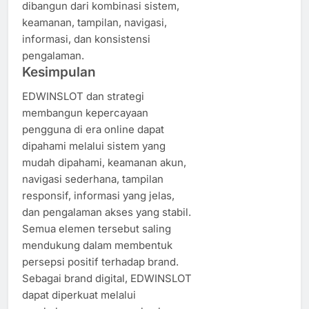
dibangun dari kombinasi sistem,
keamanan, tampilan, navigasi,
informasi, dan konsistensi
pengalaman.
Kesimpulan
EDWINSLOT dan strategi
membangun kepercayaan
pengguna di era online dapat
dipahami melalui sistem yang
mudah dipahami, keamanan akun,
navigasi sederhana, tampilan
responsif, informasi yang jelas,
dan pengalaman akses yang stabil.
Semua elemen tersebut saling
mendukung dalam membentuk
persepsi positif terhadap brand.
Sebagai brand digital, EDWINSLOT
dapat diperkuat melalui