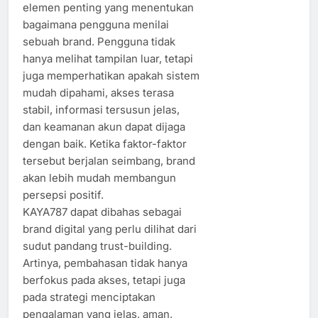
elemen penting yang menentukan
bagaimana pengguna menilai
sebuah brand. Pengguna tidak
hanya melihat tampilan luar, tetapi
juga memperhatikan apakah sistem
mudah dipahami, akses terasa
stabil, informasi tersusun jelas,
dan keamanan akun dapat dijaga
dengan baik. Ketika faktor-faktor
tersebut berjalan seimbang, brand
akan lebih mudah membangun
persepsi positif.
KAYA787 dapat dibahas sebagai
brand digital yang perlu dilihat dari
sudut pandang trust-building.
Artinya, pembahasan tidak hanya
berfokus pada akses, tetapi juga
pada strategi menciptakan
pengalaman yang jelas, aman,