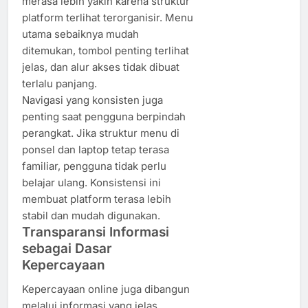
merasa lebih yakin karena struktur
platform terlihat terorganisir. Menu
utama sebaiknya mudah
ditemukan, tombol penting terlihat
jelas, dan alur akses tidak dibuat
terlalu panjang.
Navigasi yang konsisten juga
penting saat pengguna berpindah
perangkat. Jika struktur menu di
ponsel dan laptop tetap terasa
familiar, pengguna tidak perlu
belajar ulang. Konsistensi ini
membuat platform terasa lebih
stabil dan mudah digunakan.
Transparansi Informasi
sebagai Dasar
Kepercayaan
Kepercayaan online juga dibangun
melalui informasi yang jelas.