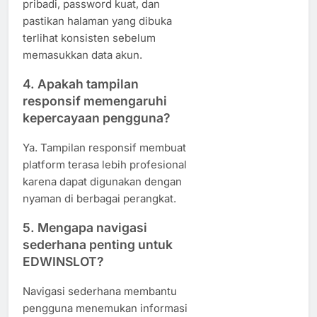
pribadi, password kuat, dan
pastikan halaman yang dibuka
terlihat konsisten sebelum
memasukkan data akun.
4. Apakah tampilan
responsif memengaruhi
kepercayaan pengguna?
Ya. Tampilan responsif membuat
platform terasa lebih profesional
karena dapat digunakan dengan
nyaman di berbagai perangkat.
5. Mengapa navigasi
sederhana penting untuk
EDWINSLOT?
Navigasi sederhana membantu
pengguna menemukan informasi