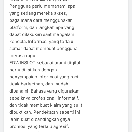
Pengguna perlu memahami apa
yang sedang mereka akses,
bagaimana cara menggunakan
platform, dan langkah apa yang
dapat dilakukan saat mengalami
kendala. Informasi yang terlalu
samar dapat membuat pengguna
merasa ragu.
EDWINSLOT sebagai brand digital
perlu dikaitkan dengan
penyampaian informasi yang rapi,
tidak berlebihan, dan mudah
dipahami. Bahasa yang digunakan
sebaiknya profesional, informatif,
dan tidak membuat klaim yang sulit
dibuktikan. Pendekatan seperti ini
lebih kuat dibandingkan gaya
promosi yang terlalu agresif.