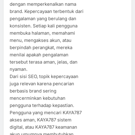
dengan memperkenalkan nama
brand. Kepercayaan terbentuk dari
pengalaman yang berulang dan
konsisten. Setiap kali pengguna
membuka halaman, memahami
menu, mengakses akun, atau
berpindah perangkat, mereka
menilai apakah pengalaman
tersebut terasa aman, jelas, dan
nyaman.
Dari sisi SEO, topik kepercayaan
juga relevan karena pencarian
berbasis brand sering
mencerminkan kebutuhan
pengguna terhadap kepastian.
Pengguna yang mencari KAYA787
akses aman, KAYA787 sistem
digital, atau KAYA787 keamanan
akun umumnya membutuhkan