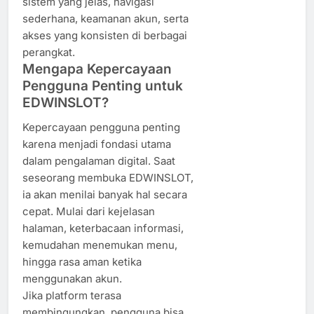
sistem yang jelas, navigasi
sederhana, keamanan akun, serta
akses yang konsisten di berbagai
perangkat.
Mengapa Kepercayaan
Pengguna Penting untuk
EDWINSLOT?
Kepercayaan pengguna penting
karena menjadi fondasi utama
dalam pengalaman digital. Saat
seseorang membuka EDWINSLOT,
ia akan menilai banyak hal secara
cepat. Mulai dari kejelasan
halaman, keterbacaan informasi,
kemudahan menemukan menu,
hingga rasa aman ketika
menggunakan akun.
Jika platform terasa
membingungkan, pengguna bisa