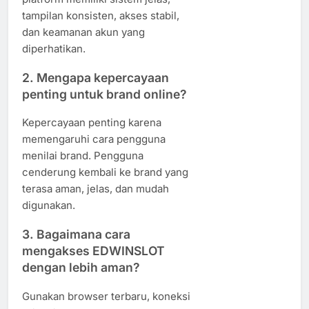
tampilan konsisten, akses stabil,
dan keamanan akun yang
diperhatikan.
2. Mengapa kepercayaan
penting untuk brand online?
Kepercayaan penting karena
memengaruhi cara pengguna
menilai brand. Pengguna
cenderung kembali ke brand yang
terasa aman, jelas, dan mudah
digunakan.
3. Bagaimana cara
mengakses EDWINSLOT
dengan lebih aman?
Gunakan browser terbaru, koneksi