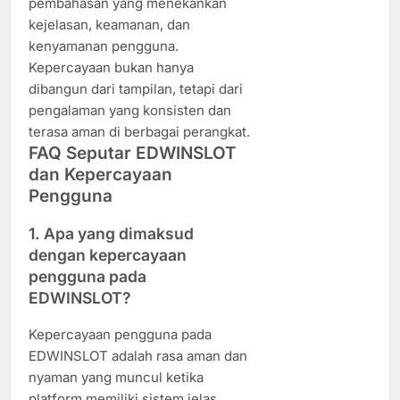
pembahasan yang menekankan
kejelasan, keamanan, dan
kenyamanan pengguna.
Kepercayaan bukan hanya
dibangun dari tampilan, tetapi dari
pengalaman yang konsisten dan
terasa aman di berbagai perangkat.
FAQ Seputar EDWINSLOT
dan Kepercayaan
Pengguna
1. Apa yang dimaksud
dengan kepercayaan
pengguna pada
EDWINSLOT?
Kepercayaan pengguna pada
EDWINSLOT adalah rasa aman dan
nyaman yang muncul ketika
platform memiliki sistem jelas,