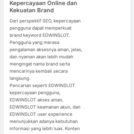
Kepercayaan Online dan
Kekuatan Brand
Dari perspektif SEO, kepercayaan
pengguna dapat memperkuat
brand keyword EDWINSLOT.
Pengguna yang merasa
pengalaman aksesnya aman, jelas,
dan nyaman akan lebih mudah
mengingat nama brand serta
mencarinya kembali secara
langsung.
Pencarian seperti EDWINSLOT
kepercayaan pengguna,
EDWINSLOT akses aman,
EDWINSLOT keamanan akun, dan
EDWINSLOT user experience
menunjukkan adanya kebutuhan
informasi yang lebih luas. Konten