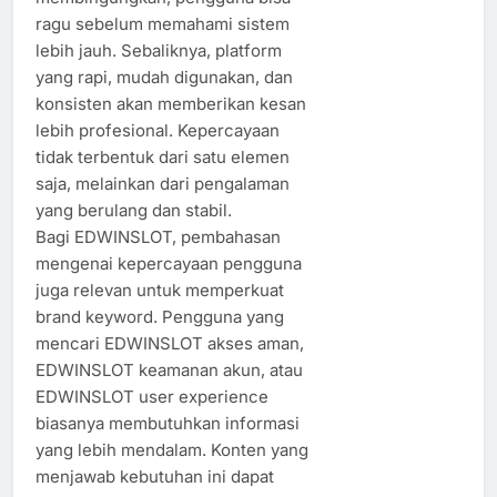
ragu sebelum memahami sistem
lebih jauh. Sebaliknya, platform
yang rapi, mudah digunakan, dan
konsisten akan memberikan kesan
lebih profesional. Kepercayaan
tidak terbentuk dari satu elemen
saja, melainkan dari pengalaman
yang berulang dan stabil.
Bagi EDWINSLOT, pembahasan
mengenai kepercayaan pengguna
juga relevan untuk memperkuat
brand keyword. Pengguna yang
mencari EDWINSLOT akses aman,
EDWINSLOT keamanan akun, atau
EDWINSLOT user experience
biasanya membutuhkan informasi
yang lebih mendalam. Konten yang
menjawab kebutuhan ini dapat