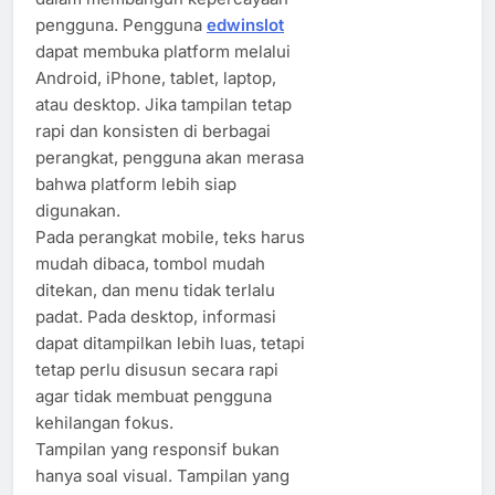
pengguna. Pengguna
edwinslot
dapat membuka platform melalui
Android, iPhone, tablet, laptop,
atau desktop. Jika tampilan tetap
rapi dan konsisten di berbagai
perangkat, pengguna akan merasa
bahwa platform lebih siap
digunakan.
Pada perangkat mobile, teks harus
mudah dibaca, tombol mudah
ditekan, dan menu tidak terlalu
padat. Pada desktop, informasi
dapat ditampilkan lebih luas, tetapi
tetap perlu disusun secara rapi
agar tidak membuat pengguna
kehilangan fokus.
Tampilan yang responsif bukan
hanya soal visual. Tampilan yang