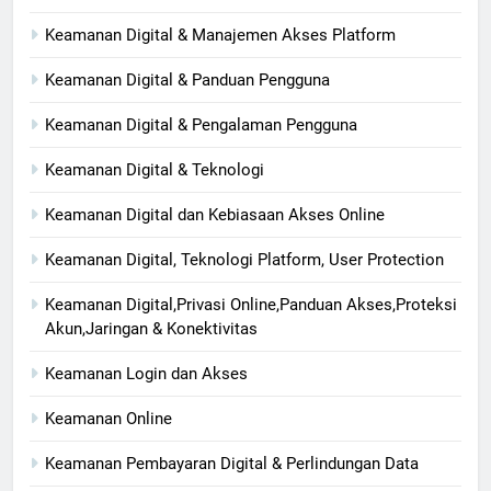
Keamanan Digital & Manajemen Akses Platform
Keamanan Digital & Panduan Pengguna
Keamanan Digital & Pengalaman Pengguna
Keamanan Digital & Teknologi
Keamanan Digital dan Kebiasaan Akses Online
Keamanan Digital, Teknologi Platform, User Protection
Keamanan Digital,Privasi Online,Panduan Akses,Proteksi
Akun,Jaringan & Konektivitas
Keamanan Login dan Akses
Keamanan Online
Keamanan Pembayaran Digital & Perlindungan Data