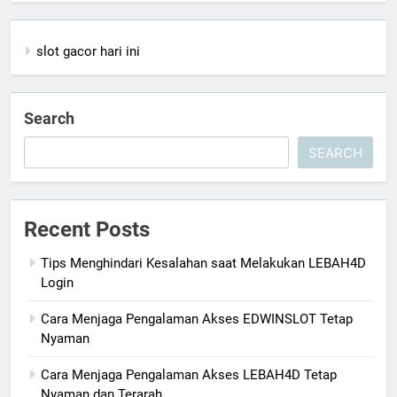
slot gacor hari ini
Search
SEARCH
Recent Posts
Tips Menghindari Kesalahan saat Melakukan LEBAH4D
Login
Cara Menjaga Pengalaman Akses EDWINSLOT Tetap
Nyaman
Cara Menjaga Pengalaman Akses LEBAH4D Tetap
Nyaman dan Terarah