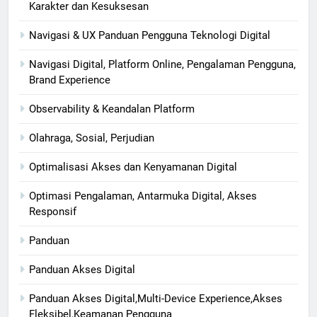
Karakter dan Kesuksesan
Navigasi & UX Panduan Pengguna Teknologi Digital
Navigasi Digital, Platform Online, Pengalaman Pengguna,
Brand Experience
Observability & Keandalan Platform
Olahraga, Sosial, Perjudian
Optimalisasi Akses dan Kenyamanan Digital
Optimasi Pengalaman, Antarmuka Digital, Akses
Responsif
Panduan
Panduan Akses Digital
Panduan Akses Digital,Multi-Device Experience,Akses
Fleksibel,Keamanan Pengguna