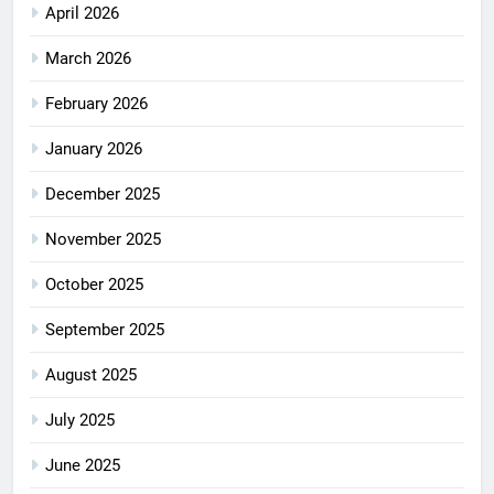
April 2026
March 2026
February 2026
January 2026
December 2025
November 2025
October 2025
September 2025
August 2025
July 2025
June 2025