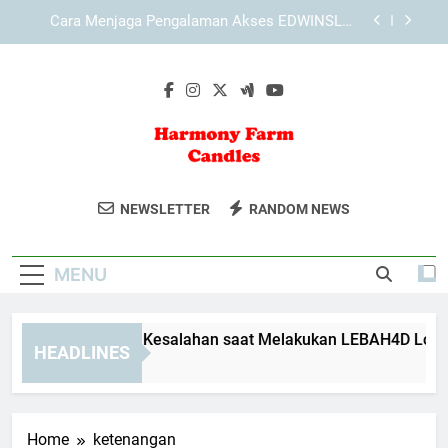
Skip
Cara Menjaga Pengalaman Akses LEBAH4D
to
Tetap Nyaman dan Terarah
content
Cara Menjaga Pengalaman Akses KAYA787 Tetap
Nyaman dan Terarah
Tips Menghindari Kesalahan saat Melakukan
LEBAH4D Login
Cara Menjaga Pengalaman Akses EDWINSLOT
Tetap Nyaman
Harmony Farm
Nikmati Lilin Aromaterapi Alami Dari
Cara Menjaga Pengalaman Akses LEBAH4D
NEWSLETTER
RANDOM NEWS
Tetap Nyaman dan Terarah
Candles
Harmony Farm Candles. Menciptakan
Cara Menjaga Pengalaman Akses KAYA787 Tetap
Suasana Yang Tenang Dan Nyaman Di
Nyaman dan Terarah
MENU
Rumah.
ips Menghindari Kesalahan saat Melakukan LEBAH4D Login
HEADLINES
 Weeks Ago
Home
ketenangan