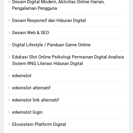
Desain Digital Modern, Aktivitas Online Harian,
Pengalaman Pengguna
Desain Responsif dan Hiburan Digital
Desain Web & SEO
Digital Lifestyle / Panduan Game Online
Edukasi Slot Online Psikologi Permainan Digital Analisis
Sistem RNG Literasi Hiburan Digital
edwinslot
edwinslot alternatif
edwinslot link alternatif
edwinslot login
Ekosistem Platform Digital