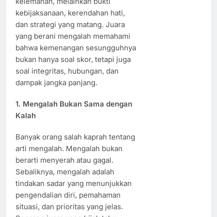
kelemahan, melainkan bukti
kebijaksanaan, kerendahan hati,
dan strategi yang matang. Juara
yang berani mengalah memahami
bahwa kemenangan sesungguhnya
bukan hanya soal skor, tetapi juga
soal integritas, hubungan, dan
dampak jangka panjang.
1. Mengalah Bukan Sama dengan
Kalah
Banyak orang salah kaprah tentang
arti mengalah. Mengalah bukan
berarti menyerah atau gagal.
Sebaliknya, mengalah adalah
tindakan sadar yang menunjukkan
pengendalian diri, pemahaman
situasi, dan prioritas yang jelas.