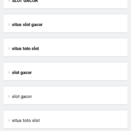
SLOT GACOR
situs slot gacor
situs toto slot
slot gacor
slot gacor
situs toto slot