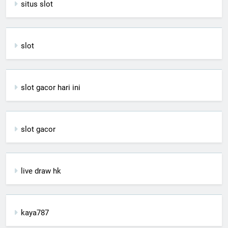
situs slot
slot
slot gacor hari ini
slot gacor
live draw hk
kaya787