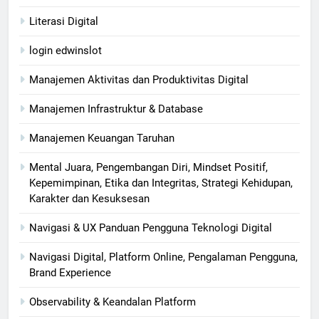
Literasi Digital
login edwinslot
Manajemen Aktivitas dan Produktivitas Digital
Manajemen Infrastruktur & Database
Manajemen Keuangan Taruhan
Mental Juara, Pengembangan Diri, Mindset Positif,
Kepemimpinan, Etika dan Integritas, Strategi Kehidupan,
Karakter dan Kesuksesan
Navigasi & UX Panduan Pengguna Teknologi Digital
Navigasi Digital, Platform Online, Pengalaman Pengguna,
Brand Experience
Observability & Keandalan Platform