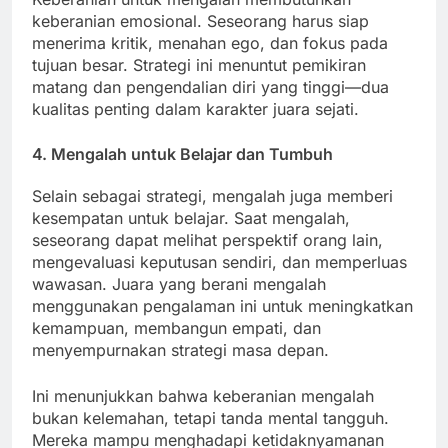
keberanian emosional. Seseorang harus siap
menerima kritik, menahan ego, dan fokus pada
tujuan besar. Strategi ini menuntut pemikiran
matang dan pengendalian diri yang tinggi—dua
kualitas penting dalam karakter juara sejati.
4. Mengalah untuk Belajar dan Tumbuh
Selain sebagai strategi, mengalah juga memberi
kesempatan untuk belajar. Saat mengalah,
seseorang dapat melihat perspektif orang lain,
mengevaluasi keputusan sendiri, dan memperluas
wawasan. Juara yang berani mengalah
menggunakan pengalaman ini untuk meningkatkan
kemampuan, membangun empati, dan
menyempurnakan strategi masa depan.
Ini menunjukkan bahwa keberanian mengalah
bukan kelemahan, tetapi tanda mental tangguh.
Mereka mampu menghadapi ketidaknyamanan