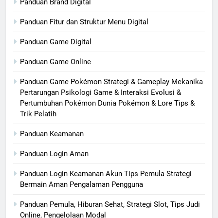
Panduan Brand Digital
Panduan Fitur dan Struktur Menu Digital
Panduan Game Digital
Panduan Game Online
Panduan Game Pokémon Strategi & Gameplay Mekanika
Pertarungan Psikologi Game & Interaksi Evolusi &
Pertumbuhan Pokémon Dunia Pokémon & Lore Tips &
Trik Pelatih
Panduan Keamanan
Panduan Login Aman
Panduan Login Keamanan Akun Tips Pemula Strategi
Bermain Aman Pengalaman Pengguna
Panduan Pemula, Hiburan Sehat, Strategi Slot, Tips Judi
Online, Pengelolaan Modal