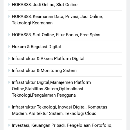
HORAS88, Judi Online, Slot Online
HORAS88, Keamanan Data, Privasi, Judi Online,
Teknologi Keamanan
HORAS88, Slot Online, Fitur Bonus, Free Spins
Hukum & Regulasi Digital
Infrastruktur & Akses Platform Digital
Infrastruktur & Monitoring Sistem
Infrastruktur Digital,Manajemen Platform
Online,Stabilitas Sistem,Optimalisasi
Teknologi,Pengalaman Pengguna
Infrastruktur Teknologi, Inovasi Digital, Komputasi
Modern, Arsitektur Sistem, Teknologi Cloud
Investasi, Keuangan Pribadi, Pengelolaan Portofolio,