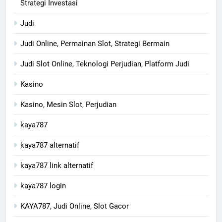
Strategi Investasi
Judi
Judi Online, Permainan Slot, Strategi Bermain
Judi Slot Online, Teknologi Perjudian, Platform Judi
Kasino
Kasino, Mesin Slot, Perjudian
kaya787
kaya787 alternatif
kaya787 link alternatif
kaya787 login
KAYA787, Judi Online, Slot Gacor