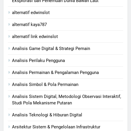
Eksplorasi dan Penemuan Dunia Bawah Laut
alternatif edwinslot
alternatif kaya787
alternatif link edwinslot
Analisis Game Digital & Strategi Pemain
Analisis Perilaku Pengguna
Analisis Permainan & Pengalaman Pengguna
Analisis Simbol & Pola Permainan
Analisis Sistem Digital, Metodologi Observasi Interaktif,
Studi Pola Mekanisme Putaran
Analisis Teknologi & Hiburan Digital
Arsitektur Sistem & Pengelolaan Infrastruktur