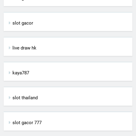
slot gacor
live draw hk
kaya787
slot thailand
slot gacor 777