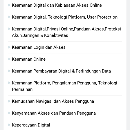
Keamanan Digital dan Kebiasaan Akses Online
Keamanan Digital, Teknologi Platform, User Protection
Keamanan Digital,Privasi Online,Panduan Akses,Proteksi
Akun,Jaringan & Konektivitas
Keamanan Login dan Akses
Keamanan Online
Keamanan Pembayaran Digital & Perlindungan Data
Keamanan Platform, Pengalaman Pengguna, Teknologi
Permainan
Kemudahan Navigasi dan Akses Pengguna
Kenyamanan Akses dan Panduan Pengguna
Kepercayaan Digital