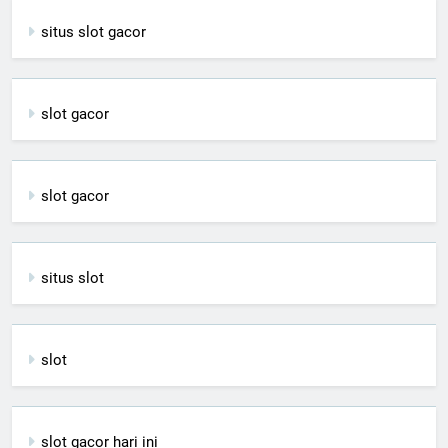
situs slot gacor
slot gacor
slot gacor
situs slot
slot
slot gacor hari ini