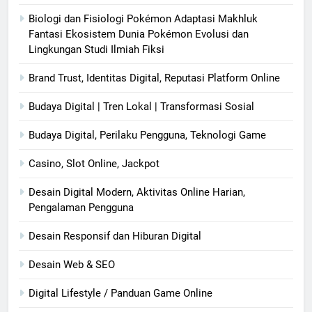
Biologi dan Fisiologi Pokémon Adaptasi Makhluk
Fantasi Ekosistem Dunia Pokémon Evolusi dan
Lingkungan Studi Ilmiah Fiksi
Brand Trust, Identitas Digital, Reputasi Platform Online
Budaya Digital | Tren Lokal | Transformasi Sosial
Budaya Digital, Perilaku Pengguna, Teknologi Game
Casino, Slot Online, Jackpot
Desain Digital Modern, Aktivitas Online Harian,
Pengalaman Pengguna
Desain Responsif dan Hiburan Digital
Desain Web & SEO
Digital Lifestyle / Panduan Game Online