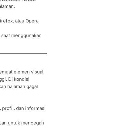
alaman.
refox, atau Opera
a saat menggunakan
emuat elemen visual
gi. Di kondisi
kan halaman gagal
 profil, dan informasi
maan untuk mencegah