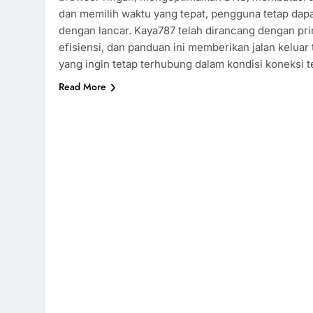
dan memilih waktu yang tepat, pengguna tetap dapat
dengan lancar. Kaya787 telah dirancang dengan prin
efisiensi, dan panduan ini memberikan jalan keluar 
yang ingin tetap terhubung dalam kondisi koneksi t
Read More