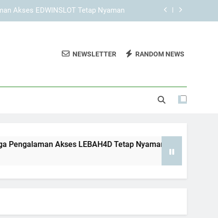
aman Akses EDWINSLOT Tetap Nyaman
s LEBAH4D Tetap Nyaman dan Terarah
s KAYA787 Tetap Nyaman dan Terarah
NEWSLETTER
RANDOM NEWS
alahan saat Melakukan LEBAH4D Login
akan Suasana Yang Tenang Dan Nyaman Di Rumah.
aman Akses EDWINSLOT Tetap Nyaman
s LEBAH4D Tetap Nyaman dan Terarah
s KAYA787 Tetap Nyaman dan Terarah
alaman Akses LEBAH4D Tetap Nyaman dan Terarah
Car
3 We