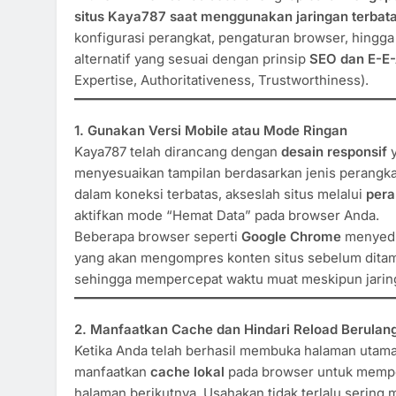
situs Kaya787 saat menggunakan jaringan terbat
konfigurasi perangkat, pengaturan browser, hingga 
alternatif yang sesuai dengan prinsip
SEO dan E-E
Expertise, Authoritativeness, Trustworthiness).
1. Gunakan Versi Mobile atau Mode Ringan
Kaya787 telah dirancang dengan
desain responsif
y
menyesuaikan tampilan berdasarkan jenis perangka
dalam koneksi terbatas, akseslah situs melalui
pera
aktifkan mode “Hemat Data” pada browser Anda.
Beberapa browser seperti
Google Chrome
menyedi
yang akan mengompres konten situs sebelum ditam
sehingga mempercepat waktu muat meskipun jarin
2. Manfaatkan Cache dan Hindari Reload Berulan
Ketika Anda telah berhasil membuka halaman utam
manfaatkan
cache lokal
pada browser untuk mempe
halaman berikutnya. Usahakan tidak terlalu sering 