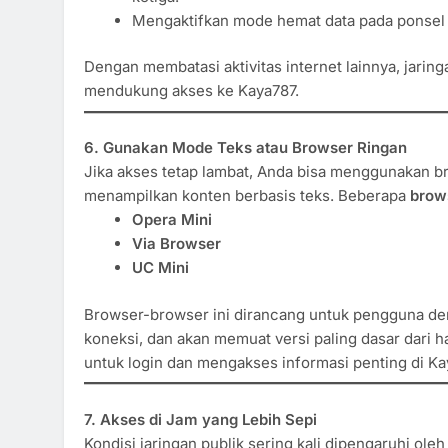
Mengaktifkan mode hemat data pada ponsel a
Dengan membatasi aktivitas internet lainnya, jaring
mendukung akses ke Kaya787.
6. Gunakan Mode Teks atau Browser Ringan
Jika akses tetap lambat, Anda bisa menggunakan 
menampilkan konten berbasis teks. Beberapa
brow
Opera Mini
Via Browser
UC Mini
Browser-browser ini dirancang untuk pengguna de
koneksi, dan akan memuat versi paling dasar dari 
untuk login dan mengakses informasi penting di Ka
7. Akses di Jam yang Lebih Sepi
Kondisi jaringan publik sering kali dipengaruhi ole