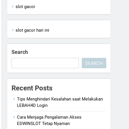
slot gacor
slot gacor hari ini
Search
SEARCH
Recent Posts
Tips Menghindari Kesalahan saat Melakukan
LEBAH4D Login
Cara Menjaga Pengalaman Akses
EDWINSLOT Tetap Nyaman