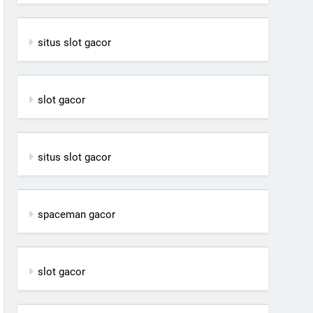
situs slot gacor
slot gacor
situs slot gacor
spaceman gacor
slot gacor