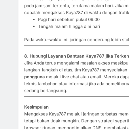
pada jam-jam tertentu, terutama malam hari. Jika
cobalah mengakses Kaya787 di waktu dengan trafik
Pagi hari sebelum pukul 09.00
Tengah malam hingga dini hari
Pada waktu-waktu ini, jaringan cenderung lebih stab
8. Hubungi Layanan Bantuan Kaya787 jika Terken
Jika Anda terus mengalami masalah akses meskipu
langkah-langkah di atas, tim Kaya787 menyediakan
pengguna
melalui live chat atau email. Mereka da
teknis tambahan atau informasi jika ada pemelihar
sedang berlangsung.
Kesimpulan
Mengakses Kaya787 melalui jaringan terbatas me
tetapi bukan tidak mungkin. Dengan strategi sepe
browser ringan, mengoptimalkan DNS, membatasi a