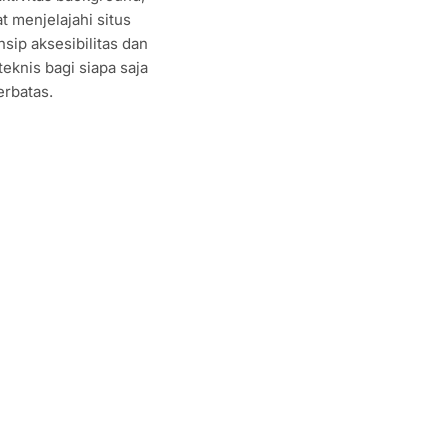
 menjelajahi situs
sip aksesibilitas dan
teknis bagi siapa saja
erbatas.