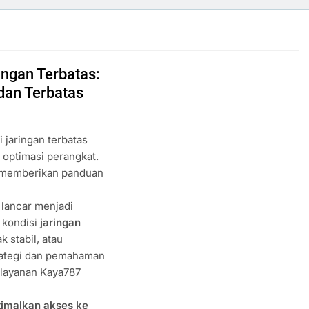
ngan Terbatas:
dan Terbatas
 jaringan terbatas
 optimasi perangkat.
T, memberikan panduan
 lancar menjadi
 kondisi
jaringan
k stabil, atau
rategi dan pemahaman
 layanan Kaya787
imalkan akses ke