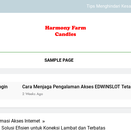
Cara Menjaga Pengal
Cara Menjaga Pengalaman Akse
Cara Menjaga Pengalaman Akse
mony Farm Candles
Tips Menghindari Kes
ilin Aromaterapi Alami Dari Harmony Farm Candles. Mencipt
Cara Menjaga Pengal
SAMPLE PAGE
Cara Menjaga Pengalaman Akse
Cara Menjaga Pengalaman Akse
ara Menjaga Pengalaman Akses EDWINSLOT Tetap Nyaman
 Weeks Ago
masi Akses Internet
Solusi Efisien untuk Koneksi Lambat dan Terbatas