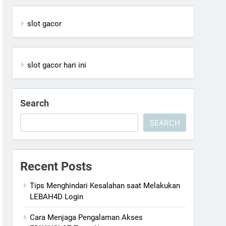
slot gacor
slot gacor hari ini
Search
SEARCH
Recent Posts
Tips Menghindari Kesalahan saat Melakukan
LEBAH4D Login
Cara Menjaga Pengalaman Akses