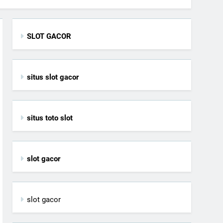
SLOT GACOR
situs slot gacor
situs toto slot
slot gacor
slot gacor