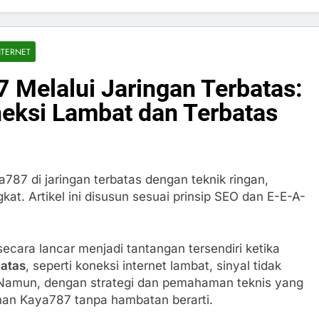
NTERNET
Melalui Jaringan Terbatas:
neksi Lambat dan Terbatas
787 di jaringan terbatas dengan teknik ringan,
kat. Artikel ini disusun sesuai prinsip SEO dan E-E-A-
.
ecara lancar menjadi tantangan tersendiri ketika
batas
, seperti koneksi internet lambat, sinyal tidak
. Namun, dengan strategi dan pemahaman teknis yang
nan Kaya787 tanpa hambatan berarti.