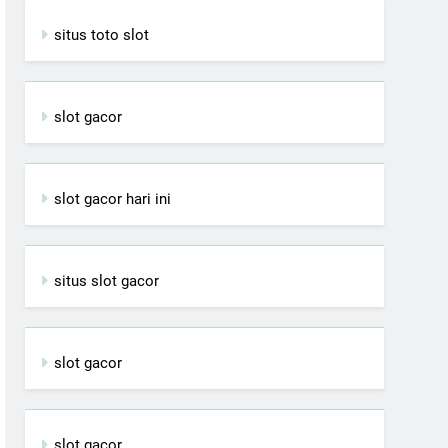
situs toto slot
slot gacor
slot gacor hari ini
situs slot gacor
slot gacor
slot gacor