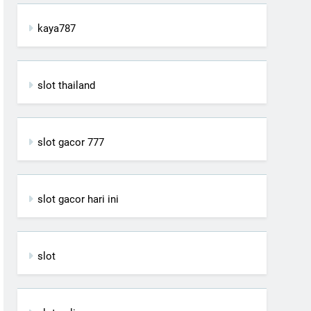
kaya787
slot thailand
slot gacor 777
slot gacor hari ini
slot