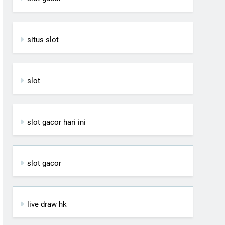
situs slot
slot
slot gacor hari ini
slot gacor
live draw hk