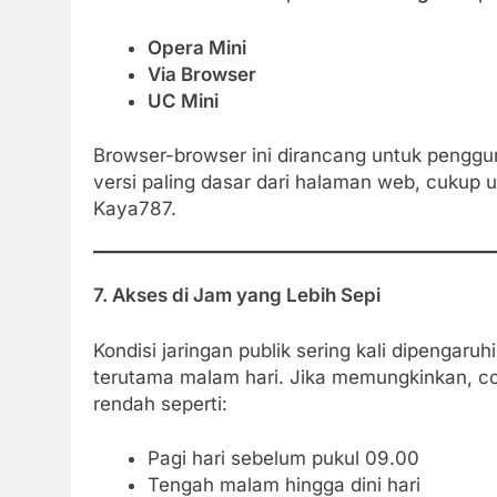
Opera Mini
Via Browser
UC Mini
Browser-browser ini dirancang untuk pengg
versi paling dasar dari halaman web, cukup 
Kaya787.
7. Akses di Jam yang Lebih Sepi
Kondisi jaringan publik sering kali dipengaruh
terutama malam hari. Jika memungkinkan, c
rendah seperti:
Pagi hari sebelum pukul 09.00
Tengah malam hingga dini hari