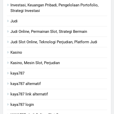
Investasi, Keuangan Pribadi, Pengelolaan Portofolio,
Strategi Investasi
Judi
Judi Online, Permainan Slot, Strategi Bermain
Judi Slot Online, Teknologi Perjudian, Platform Judi
Kasino
Kasino, Mesin Slot, Perjudian
kaya787
kaya787 alternatif
kaya787 link alternatif
kaya787 login