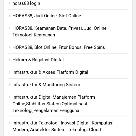
horas88 login
HORAS88, Judi Online, Slot Online
HORAS88, Keamanan Data, Privasi, Judi Online,
Teknologi Keamanan
HORAS88, Slot Online, Fitur Bonus, Free Spins
Hukum & Regulasi Digital
Infrastruktur & Akses Platform Digital
Infrastruktur & Monitoring Sistem
Infrastruktur Digital,Manajemen Platform
Online,Stabilitas Sistem,Optimalisasi
Teknologi,Pengalaman Pengguna
Infrastruktur Teknologi, Inovasi Digital, Komputasi
Modern, Arsitektur Sistem, Teknologi Cloud