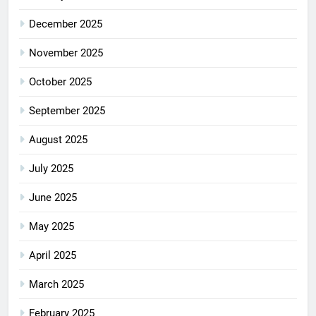
December 2025
November 2025
October 2025
September 2025
August 2025
July 2025
June 2025
May 2025
April 2025
March 2025
February 2025