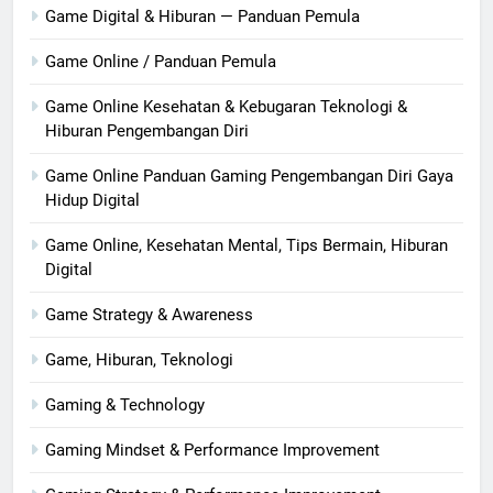
Game Digital & Hiburan — Panduan Pemula
Game Online / Panduan Pemula
Game Online Kesehatan & Kebugaran Teknologi &
Hiburan Pengembangan Diri
Game Online Panduan Gaming Pengembangan Diri Gaya
Hidup Digital
Game Online, Kesehatan Mental, Tips Bermain, Hiburan
Digital
Game Strategy & Awareness
Game, Hiburan, Teknologi
Gaming & Technology
Gaming Mindset & Performance Improvement