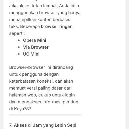
Jika akses tetap lambat, Anda bisa
menggunakan browser yang hanya
menampilkan konten berbasis
teks. Beberapa
browser ringan
seperti:
Opera Mini
Via Browser
UC Mini
Browser-browser ini dirancang
untuk pengguna dengan
keterbatasan koneksi, dan akan
memuat versi paling dasar dari
halaman web, cukup untuk login
dan mengakses informasi penting
di Kaya787.
7. Akses di Jam yang Lebih Sepi