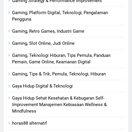
Gaming Strategy & Performance Improvement
Gaming, Platform Digital, Teknologi, Pengalaman
Pengguna
Gaming, Retro Games, Industri Game
Gaming, Slot Online, Judi Online
Gaming, Teknologi Hiburan, Tips Pemula, Panduan
Pemain, Game Online, Keamanan Digital
Gaming, Tips & Trik, Pemula, Teknologi, Hiburan
Gaya Hidup Digital & Teknologi
Gaya Hidup Sehat Kesehatan & Kebugaran Self-
Improvement Manajemen Kebiasaan Wellness &
Mindfulness
horas88 alternatif