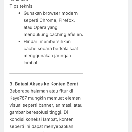
Tips teknis:
Gunakan browser modern
seperti Chrome, Firefox,
atau Opera yang
mendukung caching efisien.
Hindari membersihkan
cache secara berkala saat
menggunakan jaringan
lambat.
3. Batasi Akses ke Konten Berat
Beberapa halaman atau fitur di
Kaya787 mungkin memuat elemen
visual seperti banner, animasi, atau
gambar beresolusi tinggi. Di
kondisi koneksi lambat, konten
seperti ini dapat menyebabkan