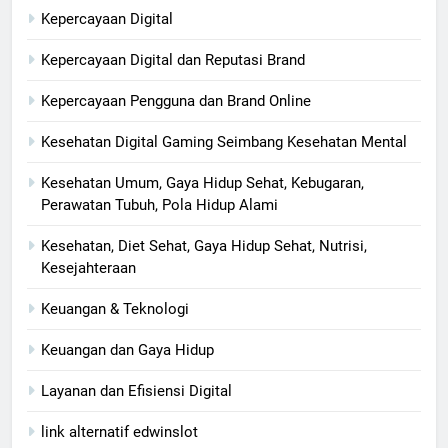
Kepercayaan Digital
Kepercayaan Digital dan Reputasi Brand
Kepercayaan Pengguna dan Brand Online
Kesehatan Digital Gaming Seimbang Kesehatan Mental
Kesehatan Umum, Gaya Hidup Sehat, Kebugaran,
Perawatan Tubuh, Pola Hidup Alami
Kesehatan, Diet Sehat, Gaya Hidup Sehat, Nutrisi,
Kesejahteraan
Keuangan & Teknologi
Keuangan dan Gaya Hidup
Layanan dan Efisiensi Digital
link alternatif edwinslot