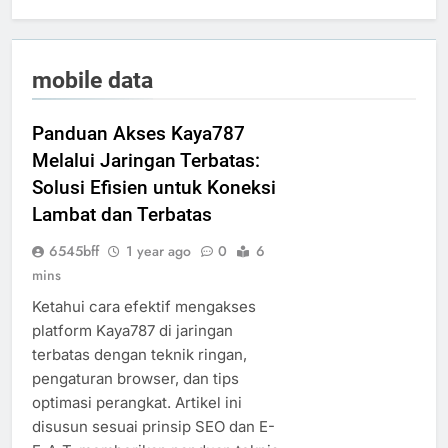
mobile data
Panduan Akses Kaya787
Melalui Jaringan Terbatas:
Solusi Efisien untuk Koneksi
Lambat dan Terbatas
6545bff
1 year ago
0
6
mins
Ketahui cara efektif mengakses
platform Kaya787 di jaringan
terbatas dengan teknik ringan,
pengaturan browser, dan tips
optimasi perangkat. Artikel ini
disusun sesuai prinsip SEO dan E-