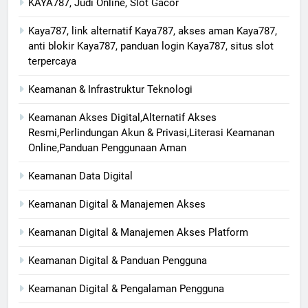
KAYA787, Judi Online, Slot Gacor
Kaya787, link alternatif Kaya787, akses aman Kaya787,
anti blokir Kaya787, panduan login Kaya787, situs slot
terpercaya
Keamanan & Infrastruktur Teknologi
Keamanan Akses Digital,Alternatif Akses
Resmi,Perlindungan Akun & Privasi,Literasi Keamanan
Online,Panduan Penggunaan Aman
Keamanan Data Digital
Keamanan Digital & Manajemen Akses
Keamanan Digital & Manajemen Akses Platform
Keamanan Digital & Panduan Pengguna
Keamanan Digital & Pengalaman Pengguna