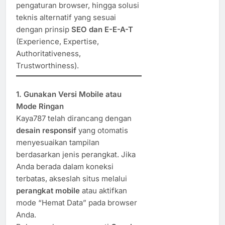
pengaturan browser, hingga solusi
teknis alternatif yang sesuai
dengan prinsip
SEO dan E-E-A-T
(Experience, Expertise,
Authoritativeness,
Trustworthiness).
1. Gunakan Versi Mobile atau
Mode Ringan
Kaya787 telah dirancang dengan
desain responsif
yang otomatis
menyesuaikan tampilan
berdasarkan jenis perangkat. Jika
Anda berada dalam koneksi
terbatas, akseslah situs melalui
perangkat mobile
atau aktifkan
mode “Hemat Data” pada browser
Anda.