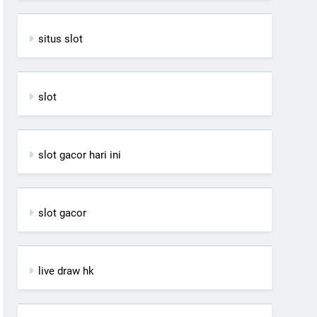
situs slot
slot
slot gacor hari ini
slot gacor
live draw hk