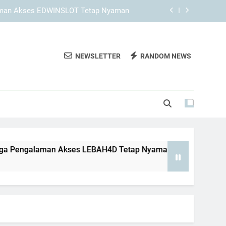
aman Akses EDWINSLOT Tetap Nyaman
s LEBAH4D Tetap Nyaman dan Terarah
s KAYA787 Tetap Nyaman dan Terarah
NEWSLETTER
RANDOM NEWS
alahan saat Melakukan LEBAH4D Login
akan Suasana Yang Tenang Dan Nyaman Di Rumah.
aman Akses EDWINSLOT Tetap Nyaman
s LEBAH4D Tetap Nyaman dan Terarah
s KAYA787 Tetap Nyaman dan Terarah
man Akses LEBAH4D Tetap Nyaman dan Terarah
Cara M
3 Weeks