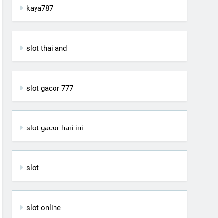
kaya787
slot thailand
slot gacor 777
slot gacor hari ini
slot
slot online