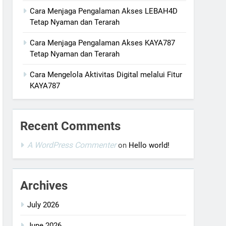
Cara Menjaga Pengalaman Akses LEBAH4D
Tetap Nyaman dan Terarah
Cara Menjaga Pengalaman Akses KAYA787
Tetap Nyaman dan Terarah
Cara Mengelola Aktivitas Digital melalui Fitur
KAYA787
Recent Comments
A WordPress Commenter
on
Hello world!
Archives
July 2026
June 2026