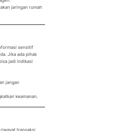
agen.
akan jaringan rumah
formasi sensitif
a. Jika ada pihak
sa jadi indikasi
an jangan
gkatkan keamanan.
riwayat transaksi