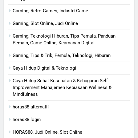
Gaming, Retro Games, Industri Game
Gaming, Slot Online, Judi Online
Gaming, Teknologi Hiburan, Tips Pemula, Panduan
Pemain, Game Online, Keamanan Digital
Gaming, Tips & Trik, Pemula, Teknologi, Hiburan
Gaya Hidup Digital & Teknologi
Gaya Hidup Sehat Kesehatan & Kebugaran Self-
Improvement Manajemen Kebiasaan Wellness &
Mindfulness
horas88 alternatif
horas88 login
HORAS88, Judi Online, Slot Online