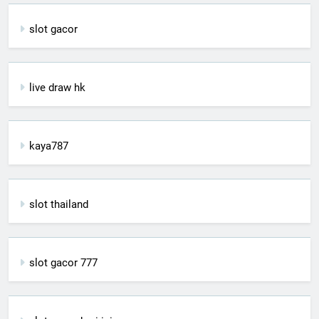
slot gacor
live draw hk
kaya787
slot thailand
slot gacor 777