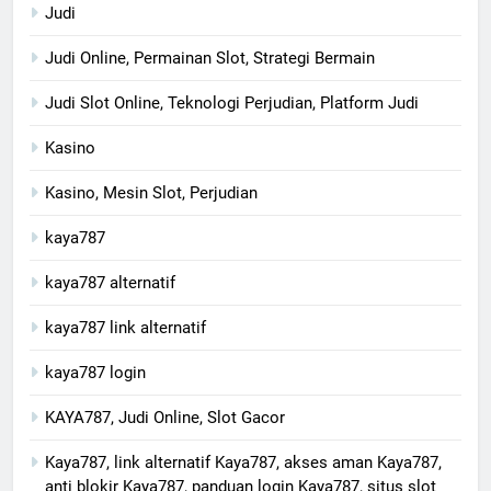
Judi
Judi Online, Permainan Slot, Strategi Bermain
Judi Slot Online, Teknologi Perjudian, Platform Judi
Kasino
Kasino, Mesin Slot, Perjudian
kaya787
kaya787 alternatif
kaya787 link alternatif
kaya787 login
KAYA787, Judi Online, Slot Gacor
Kaya787, link alternatif Kaya787, akses aman Kaya787,
anti blokir Kaya787, panduan login Kaya787, situs slot