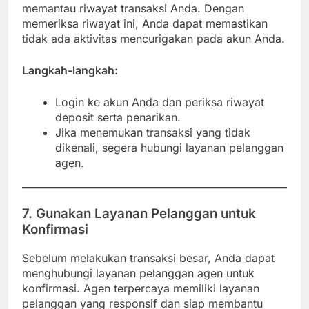
memantau riwayat transaksi Anda. Dengan
memeriksa riwayat ini, Anda dapat memastikan
tidak ada aktivitas mencurigakan pada akun Anda.
Langkah-langkah:
Login ke akun Anda dan periksa riwayat
deposit serta penarikan.
Jika menemukan transaksi yang tidak
dikenali, segera hubungi layanan pelanggan
agen.
7. Gunakan Layanan Pelanggan untuk
Konfirmasi
Sebelum melakukan transaksi besar, Anda dapat
menghubungi layanan pelanggan agen untuk
konfirmasi. Agen terpercaya memiliki layanan
pelanggan yang responsif dan siap membantu