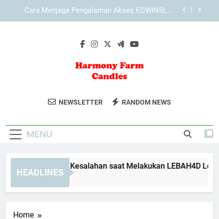
Skip
Cara Menjaga Pengalaman Akses LEBAH4D
to
Tetap Nyaman dan Terarah
content
Cara Menjaga Pengalaman Akses KAYA787 Tetap
Nyaman dan Terarah
Tips Menghindari Kesalahan saat Melakukan
LEBAH4D Login
Cara Menjaga Pengalaman Akses EDWINSLOT
Tetap Nyaman
Harmony Farm
Nikmati Lilin Aromaterapi Alami Dari
Cara Menjaga Pengalaman Akses LEBAH4D
NEWSLETTER
RANDOM NEWS
Tetap Nyaman dan Terarah
Candles
Harmony Farm Candles. Menciptakan
Cara Menjaga Pengalaman Akses KAYA787 Tetap
Suasana Yang Tenang Dan Nyaman Di
Nyaman dan Terarah
MENU
Rumah.
ps Menghindari Kesalahan saat Melakukan LEBAH4D Login
HEADLINES
Weeks Ago
Home