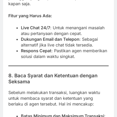
kapan saja.
Fitur yang Harus Ada:
Live Chat 24/7
: Untuk menangani masalah
atau pertanyaan dengan cepat.
Dukungan Email dan Telepon
: Sebagai
alternatif jika live chat tidak tersedia.
Respons Cepat
: Pastikan agen memberikan
solusi dalam waktu singkat.
8. Baca Syarat dan Ketentuan dengan
Seksama
Sebelum melakukan transaksi, luangkan waktu
untuk membaca syarat dan ketentuan yang
berlaku di agen tersebut. Hal ini mencakup:
Batas Minimum dan Maksimum Transaksi
: