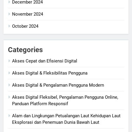
December 2024
November 2024
October 2024
Categories
Akses Cepat dan Efisiensi Digital
Akses Digital & Fleksibilitas Pengguna
Akses Digital & Pengalaman Pengguna Modern
Akses Digital Fleksibel, Pengalaman Pengguna Online,
Panduan Platform Responsif
Alam dan Lingkungan Petualangan Laut Kehidupan Laut
Eksplorasi dan Penemuan Dunia Bawah Laut