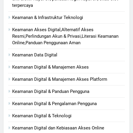
terpercaya
Keamanan & Infrastruktur Teknologi
Keamanan Akses Digital,Alternatif Akses
Resmi,Perlindungan Akun & Privasi,Literasi Keamanan
Online,Panduan Penggunaan Aman
Keamanan Data Digital
Keamanan Digital & Manajemen Akses
Keamanan Digital & Manajemen Akses Platform
Keamanan Digital & Panduan Pengguna
Keamanan Digital & Pengalaman Pengguna
Keamanan Digital & Teknologi
Keamanan Digital dan Kebiasaan Akses Online