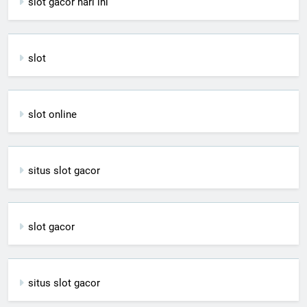
slot gacor hari ini
slot
slot online
situs slot gacor
slot gacor
situs slot gacor