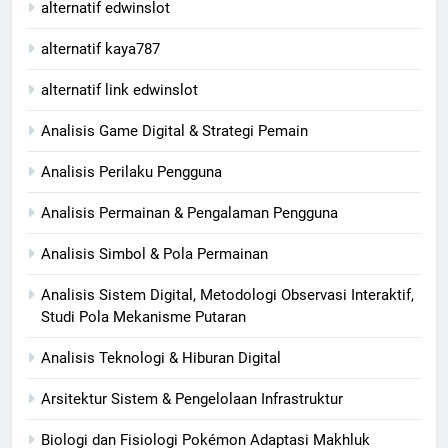
alternatif edwinslot
alternatif kaya787
alternatif link edwinslot
Analisis Game Digital & Strategi Pemain
Analisis Perilaku Pengguna
Analisis Permainan & Pengalaman Pengguna
Analisis Simbol & Pola Permainan
Analisis Sistem Digital, Metodologi Observasi Interaktif,
Studi Pola Mekanisme Putaran
Analisis Teknologi & Hiburan Digital
Arsitektur Sistem & Pengelolaan Infrastruktur
Biologi dan Fisiologi Pokémon Adaptasi Makhluk