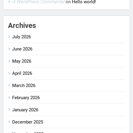
A WordPress Commenter
on
Hello world!
Archives
July 2026
June 2026
May 2026
April 2026
March 2026
February 2026
January 2026
December 2025