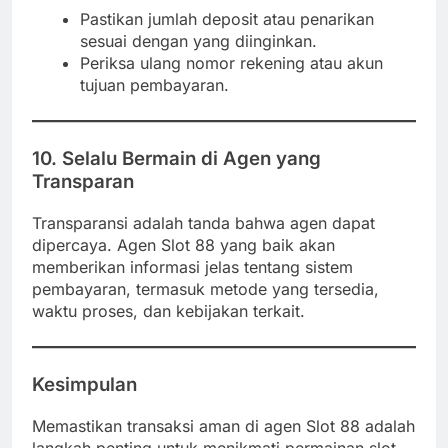
Pastikan jumlah deposit atau penarikan
sesuai dengan yang diinginkan.
Periksa ulang nomor rekening atau akun
tujuan pembayaran.
10. Selalu Bermain di Agen yang
Transparan
Transparansi adalah tanda bahwa agen dapat
dipercaya. Agen Slot 88 yang baik akan
memberikan informasi jelas tentang sistem
pembayaran, termasuk metode yang tersedia,
waktu proses, dan kebijakan terkait.
Kesimpulan
Memastikan transaksi aman di agen Slot 88 adalah
langkah penting untuk menikmati permainan slot