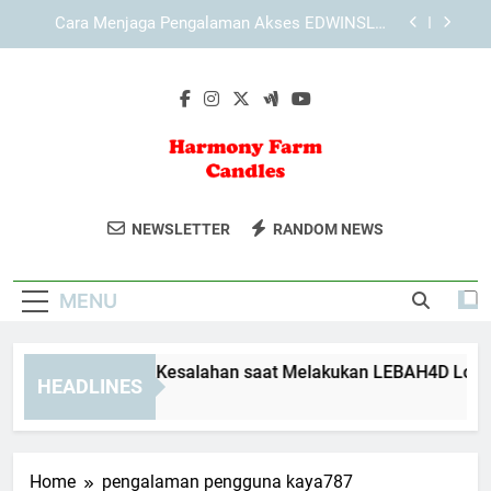
Skip
Cara Menjaga Pengalaman Akses LEBAH4D
to
Tetap Nyaman dan Terarah
content
Cara Menjaga Pengalaman Akses KAYA787 Tetap
Nyaman dan Terarah
Tips Menghindari Kesalahan saat Melakukan
LEBAH4D Login
Cara Menjaga Pengalaman Akses EDWINSLOT
Tetap Nyaman
Harmony Farm
Nikmati Lilin Aromaterapi Alami Dari
Cara Menjaga Pengalaman Akses LEBAH4D
NEWSLETTER
RANDOM NEWS
Tetap Nyaman dan Terarah
Candles
Harmony Farm Candles. Menciptakan
Cara Menjaga Pengalaman Akses KAYA787 Tetap
Suasana Yang Tenang Dan Nyaman Di
Nyaman dan Terarah
MENU
Rumah.
ips Menghindari Kesalahan saat Melakukan LEBAH4D Login
HEADLINES
 Weeks Ago
Home
pengalaman pengguna kaya787