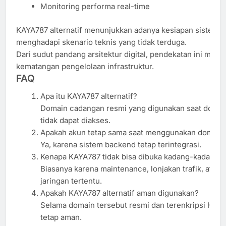
Monitoring performa real-time
KAYA787 alternatif menunjukkan adanya kesiapan sistem 
menghadapi skenario teknis yang tidak terduga.
Dari sudut pandang arsitektur digital, pendekatan ini men
kematangan pengelolaan infrastruktur.
FAQ
Apa itu KAYA787 alternatif?
Domain cadangan resmi yang digunakan saat domai
tidak dapat diakses.
Apakah akun tetap sama saat menggunakan domain a
Ya, karena sistem backend tetap terintegrasi.
Kenapa KAYA787 tidak bisa dibuka kadang-kadang?
Biasanya karena maintenance, lonjakan trafik, atau
jaringan tertentu.
Apakah KAYA787 alternatif aman digunakan?
Selama domain tersebut resmi dan terenkripsi HTT
tetap aman.