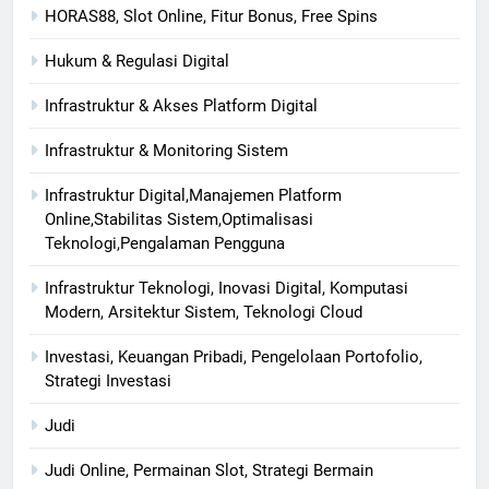
HORAS88, Slot Online, Fitur Bonus, Free Spins
Hukum & Regulasi Digital
Infrastruktur & Akses Platform Digital
Infrastruktur & Monitoring Sistem
Infrastruktur Digital,Manajemen Platform
Online,Stabilitas Sistem,Optimalisasi
Teknologi,Pengalaman Pengguna
Infrastruktur Teknologi, Inovasi Digital, Komputasi
Modern, Arsitektur Sistem, Teknologi Cloud
Investasi, Keuangan Pribadi, Pengelolaan Portofolio,
Strategi Investasi
Judi
Judi Online, Permainan Slot, Strategi Bermain