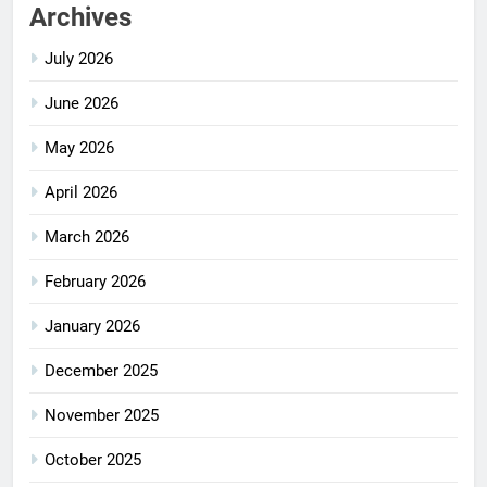
Archives
July 2026
June 2026
May 2026
April 2026
March 2026
February 2026
January 2026
December 2025
November 2025
October 2025