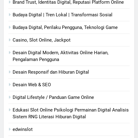
Brand Trust, Identitas Digital, Reputasi Platform Online
Budaya Digital | Tren Lokal | Transformasi Sosial
Budaya Digital, Perilaku Pengguna, Teknologi Game
Casino, Slot Online, Jackpot
Desain Digital Modern, Aktivitas Online Harian,
Pengalaman Pengguna
Desain Responsif dan Hiburan Digital
Desain Web & SEO
Digital Lifestyle / Panduan Game Online
Edukasi Slot Online Psikologi Permainan Digital Analisis
Sistem RNG Literasi Hiburan Digital
edwinslot