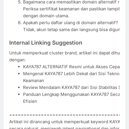
Bagaimana cara memastikan domain alternatif resm
Periksa sertifikat keamanan dan pastikan tampilan i
dengan domain utama.
Apakah perlu daftar ulang di domain alternatif?
Tidak, akun tetap sama dan langsung bisa digunakan
Internal Linking Suggestion
Untuk memperkuat cluster brand, artikel ini dapat dihubu
dengan:
KAYA787 ALTERNATIF Resmi untuk Akses Cepat dan 
Mengenal KAYA787 Lebih Dekat dari Sisi Teknologi 
Keamanan
Review Mendalam KAYA787 dari Sisi Stabilitas Serv
Panduan Lengkap Menggunakan KAYA787 Secara A
Efisien
=========================================
Artikel ini dirancang untuk memperkuat keyword KAYA787 a
secara natural, menjawab intent navigational dan informati