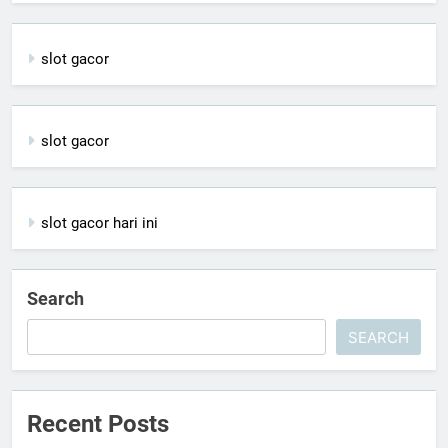
slot gacor
slot gacor
slot gacor hari ini
Search
SEARCH
Recent Posts