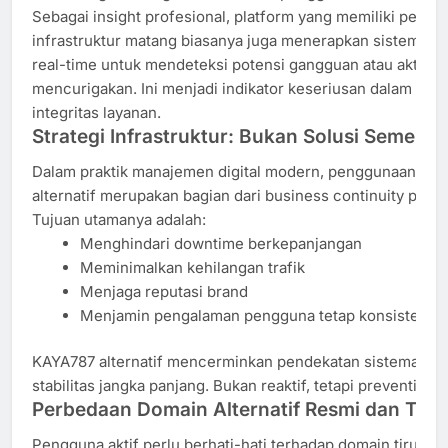
Sebagai insight profesional, platform yang memiliki pere
infrastruktur matang biasanya juga menerapkan sistem mo
real-time untuk mendeteksi potensi gangguan atau aktivita
mencurigakan. Ini menjadi indikator keseriusan dalam men
integritas layanan.
Strategi Infrastruktur: Bukan Solusi Sementa
Dalam praktik manajemen digital modern, penggunaan do
alternatif merupakan bagian dari business continuity plann
Tujuan utamanya adalah:
Menghindari downtime berkepanjangan
Meminimalkan kehilangan trafik
Menjaga reputasi brand
Menjamin pengalaman pengguna tetap konsisten
KAYA787 alternatif mencerminkan pendekatan sistematis 
stabilitas jangka panjang. Bukan reaktif, tetapi preventif.
Perbedaan Domain Alternatif Resmi dan Tida
Pengguna aktif perlu berhati-hati terhadap domain tiruan.