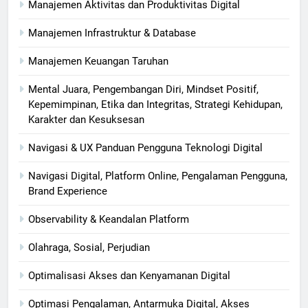
Manajemen Aktivitas dan Produktivitas Digital
Manajemen Infrastruktur & Database
Manajemen Keuangan Taruhan
Mental Juara, Pengembangan Diri, Mindset Positif,
Kepemimpinan, Etika dan Integritas, Strategi Kehidupan,
Karakter dan Kesuksesan
Navigasi & UX Panduan Pengguna Teknologi Digital
Navigasi Digital, Platform Online, Pengalaman Pengguna,
Brand Experience
Observability & Keandalan Platform
Olahraga, Sosial, Perjudian
Optimalisasi Akses dan Kenyamanan Digital
Optimasi Pengalaman, Antarmuka Digital, Akses