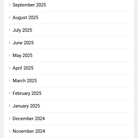
September 2025
August 2025
July 2025
June 2025
May 2025
April 2025
March 2025
February 2025
January 2025
December 2024
November 2024