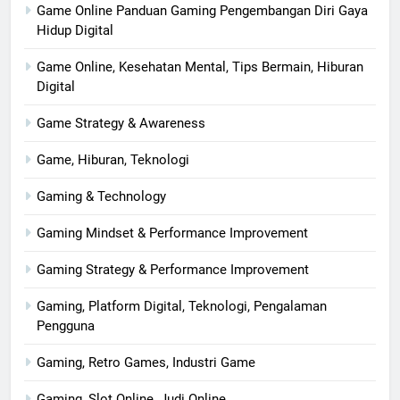
Game Online Panduan Gaming Pengembangan Diri Gaya
Hidup Digital
Game Online, Kesehatan Mental, Tips Bermain, Hiburan
Digital
Game Strategy & Awareness
Game, Hiburan, Teknologi
Gaming & Technology
Gaming Mindset & Performance Improvement
Gaming Strategy & Performance Improvement
Gaming, Platform Digital, Teknologi, Pengalaman
Pengguna
Gaming, Retro Games, Industri Game
Gaming, Slot Online, Judi Online