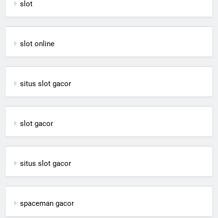
slot
slot online
situs slot gacor
slot gacor
situs slot gacor
spaceman gacor