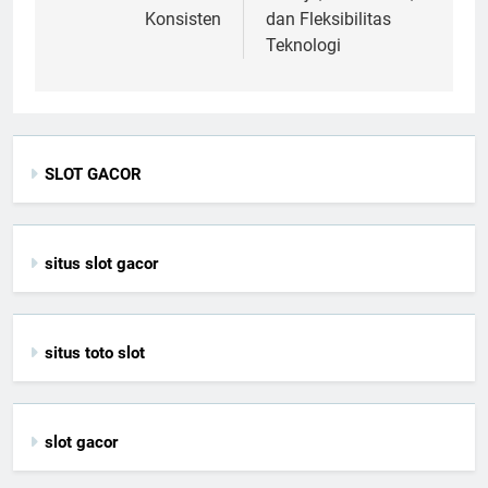
Konsisten
dan Fleksibilitas
Teknologi
SLOT GACOR
situs slot gacor
situs toto slot
slot gacor