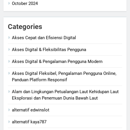
October 2024
Categories
Akses Cepat dan Efisiensi Digital
Akses Digital & Fleksibilitas Pengguna
Akses Digital & Pengalaman Pengguna Modern
Akses Digital Fleksibel, Pengalaman Pengguna Online,
Panduan Platform Responsif
Alam dan Lingkungan Petualangan Laut Kehidupan Laut
Eksplorasi dan Penemuan Dunia Bawah Laut
alternatif edwinslot
alternatif kaya787