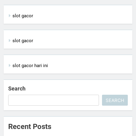
slot gacor
slot gacor
slot gacor hari ini
Search
SEARCH
Recent Posts