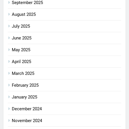
September 2025
August 2025
July 2025
June 2025
May 2025
April 2025
March 2025
February 2025
January 2025
December 2024
November 2024