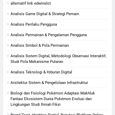
alternatif link edwinslot
Analisis Game Digital & Strategi Pemain
Analisis Perilaku Pengguna
Analisis Permainan & Pengalaman Pengguna
Analisis Simbol & Pola Permainan
Analisis Sistem Digital, Metodologi Observasi Interaktif,
Studi Pola Mekanisme Putaran
Analisis Teknologi & Hiburan Digital
Arsitektur Sistem & Pengelolaan Infrastruktur
Biologi dan Fisiologi Pokémon Adaptasi Makhluk
Fantasi Ekosistem Dunia Pokémon Evolusi dan
Lingkungan Studi Ilmiah Fiksi
Brand Trust, Identitas Digital, Reputasi Platform Online