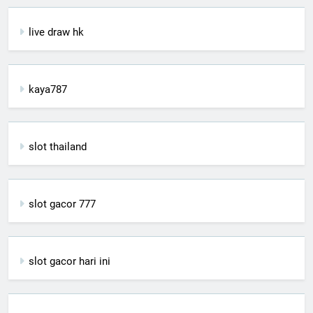
live draw hk
kaya787
slot thailand
slot gacor 777
slot gacor hari ini