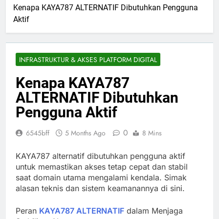
Kenapa KAYA787 ALTERNATIF Dibutuhkan Pengguna
Aktif
INFRASTRUKTUR & AKSES PLATFORM DIGITAL
Kenapa KAYA787
ALTERNATIF Dibutuhkan
Pengguna Aktif
0
6545bff
5 Months Ago
8 Mins
KAYA787 alternatif dibutuhkan pengguna aktif
untuk memastikan akses tetap cepat dan stabil
saat domain utama mengalami kendala. Simak
alasan teknis dan sistem keamanannya di sini.
Peran
KAYA787 ALTERNATIF
dalam Menjaga