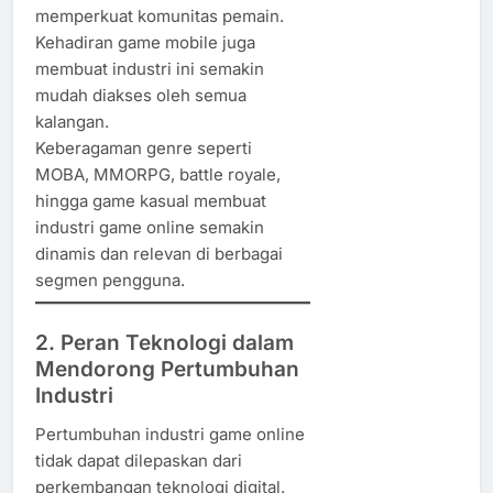
memperkuat komunitas pemain.
Kehadiran game mobile juga
membuat industri ini semakin
mudah diakses oleh semua
kalangan.
Keberagaman genre seperti
MOBA, MMORPG, battle royale,
hingga game kasual membuat
industri game online semakin
dinamis dan relevan di berbagai
segmen pengguna.
2. Peran Teknologi dalam
Mendorong Pertumbuhan
Industri
Pertumbuhan industri game online
tidak dapat dilepaskan dari
perkembangan teknologi digital.