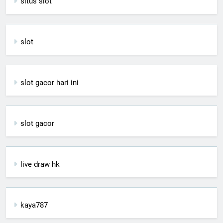
situs slot
slot
slot gacor hari ini
slot gacor
live draw hk
kaya787