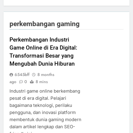
perkembangan gaming
Perkembangan Industri
Game Online di Era Digital:
Transformasi Besar yang
Mengubah Dunia Hiburan
6545bff
8 months
ago
0
8 mins
Industri game online berkembang
pesat di era digital. Pelajari
bagaimana teknologi, perilaku
pengguna, dan inovasi platform
membentuk dunia gaming modern
dalam artikel lengkap dan SEO-