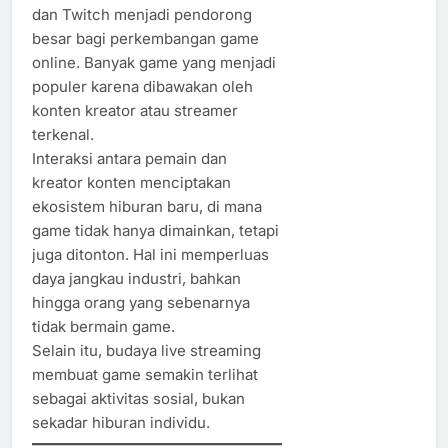
dan Twitch menjadi pendorong
besar bagi perkembangan game
online. Banyak game yang menjadi
populer karena dibawakan oleh
konten kreator atau streamer
terkenal.
Interaksi antara pemain dan
kreator konten menciptakan
ekosistem hiburan baru, di mana
game tidak hanya dimainkan, tetapi
juga ditonton. Hal ini memperluas
daya jangkau industri, bahkan
hingga orang yang sebenarnya
tidak bermain game.
Selain itu, budaya live streaming
membuat game semakin terlihat
sebagai aktivitas sosial, bukan
sekadar hiburan individu.