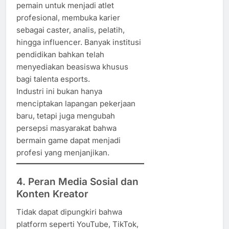
pemain untuk menjadi atlet
profesional, membuka karier
sebagai caster, analis, pelatih,
hingga influencer. Banyak institusi
pendidikan bahkan telah
menyediakan beasiswa khusus
bagi talenta esports.
Industri ini bukan hanya
menciptakan lapangan pekerjaan
baru, tetapi juga mengubah
persepsi masyarakat bahwa
bermain game dapat menjadi
profesi yang menjanjikan.
4. Peran Media Sosial dan
Konten Kreator
Tidak dapat dipungkiri bahwa
platform seperti YouTube, TikTok,