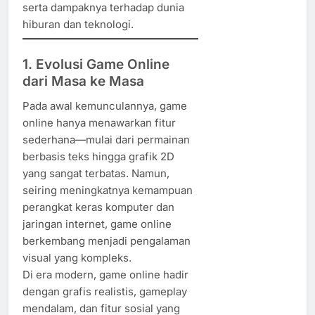
serta dampaknya terhadap dunia
hiburan dan teknologi.
1. Evolusi Game Online
dari Masa ke Masa
Pada awal kemunculannya, game
online hanya menawarkan fitur
sederhana—mulai dari permainan
berbasis teks hingga grafik 2D
yang sangat terbatas. Namun,
seiring meningkatnya kemampuan
perangkat keras komputer dan
jaringan internet, game online
berkembang menjadi pengalaman
visual yang kompleks.
Di era modern, game online hadir
dengan grafis realistis, gameplay
mendalam, dan fitur sosial yang