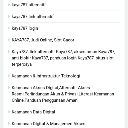
kaya787 alternatif
kaya787 link alternatif
kaya787 login
KAYA787, Judi Online, Slot Gacor
Kaya787, link alternatif Kaya787, akses aman Kaya787,
anti blokir Kaya787, panduan login Kaya787, situs slot
terpercaya
Keamanan & Infrastruktur Teknologi
Keamanan Akses Digital,Alternatif Akses
Resmi,Perlindungan Akun & Privasi,Literasi Keamanan
Online,Panduan Penggunaan Aman
Keamanan Data Digital
Keamanan Digital & Manajemen Akses