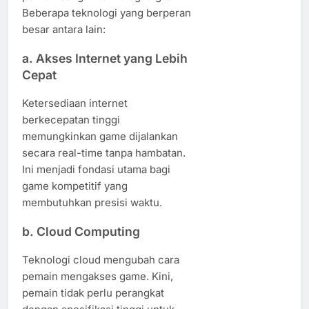
Beberapa teknologi yang berperan
besar antara lain:
a. Akses Internet yang Lebih
Cepat
Ketersediaan internet
berkecepatan tinggi
memungkinkan game dijalankan
secara real-time tanpa hambatan.
Ini menjadi fondasi utama bagi
game kompetitif yang
membutuhkan presisi waktu.
b. Cloud Computing
Teknologi cloud mengubah cara
pemain mengakses game. Kini,
pemain tidak perlu perangkat