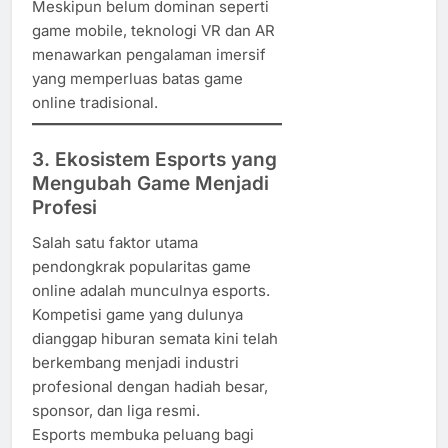
Meskipun belum dominan seperti
game mobile, teknologi VR dan AR
menawarkan pengalaman imersif
yang memperluas batas game
online tradisional.
3. Ekosistem Esports yang
Mengubah Game Menjadi
Profesi
Salah satu faktor utama
pendongkrak popularitas game
online adalah munculnya esports.
Kompetisi game yang dulunya
dianggap hiburan semata kini telah
berkembang menjadi industri
profesional dengan hadiah besar,
sponsor, dan liga resmi.
Esports membuka peluang bagi