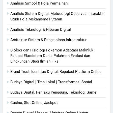
Analisis Simbol & Pola Permainan
Analisis Sistem Digital, Metodologi Observasi Interaktif,
Studi Pola Mekanisme Putaran
Analisis Teknologi & Hiburan Digital
Arsitektur Sistem & Pengelolaan Infrastruktur
Biologi dan Fisiologi Pokémon Adaptasi Makhluk
Fantasi Ekosistem Dunia Pokémon Evolusi dan
Lingkungan Studi Ilmiah Fiksi
Brand Trust, Identitas Digital, Reputasi Platform Online
Budaya Digital | Tren Lokal | Transformasi Sosial
Budaya Digital, Perilaku Pengguna, Teknologi Game
Casino, Slot Online, Jackpot