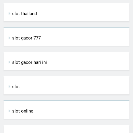
slot thailand
slot gacor 777
slot gacor hari ini
slot
slot online