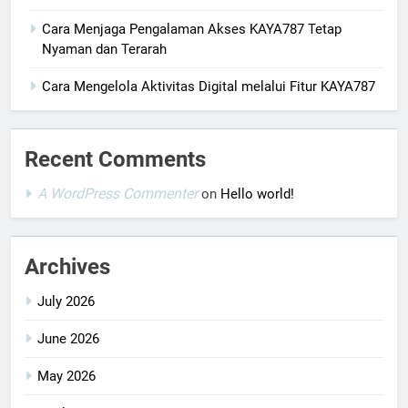
Cara Menjaga Pengalaman Akses KAYA787 Tetap
Nyaman dan Terarah
Cara Mengelola Aktivitas Digital melalui Fitur KAYA787
Recent Comments
A WordPress Commenter
on
Hello world!
Archives
July 2026
June 2026
May 2026