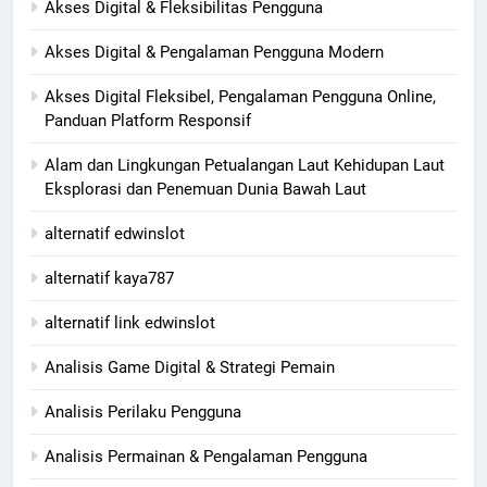
Akses Digital & Fleksibilitas Pengguna
Akses Digital & Pengalaman Pengguna Modern
Akses Digital Fleksibel, Pengalaman Pengguna Online,
Panduan Platform Responsif
Alam dan Lingkungan Petualangan Laut Kehidupan Laut
Eksplorasi dan Penemuan Dunia Bawah Laut
alternatif edwinslot
alternatif kaya787
alternatif link edwinslot
Analisis Game Digital & Strategi Pemain
Analisis Perilaku Pengguna
Analisis Permainan & Pengalaman Pengguna