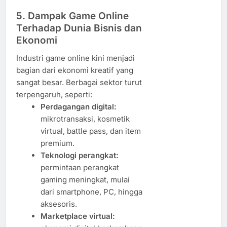
5. Dampak Game Online
Terhadap Dunia Bisnis dan
Ekonomi
Industri game online kini menjadi
bagian dari ekonomi kreatif yang
sangat besar. Berbagai sektor turut
terpengaruh, seperti:
Perdagangan digital:
mikrotransaksi, kosmetik
virtual, battle pass, dan item
premium.
Teknologi perangkat:
permintaan perangkat
gaming meningkat, mulai
dari smartphone, PC, hingga
aksesoris.
Marketplace virtual: