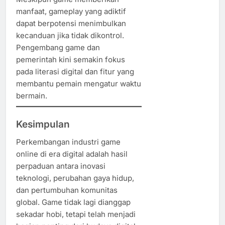
manfaat, gameplay yang adiktif
dapat berpotensi menimbulkan
kecanduan jika tidak dikontrol.
Pengembang game dan
pemerintah kini semakin fokus
pada literasi digital dan fitur yang
membantu pemain mengatur waktu
bermain.
Kesimpulan
Perkembangan industri game
online di era digital adalah hasil
perpaduan antara inovasi
teknologi, perubahan gaya hidup,
dan pertumbuhan komunitas
global. Game tidak lagi dianggap
sekadar hobi, tetapi telah menjadi