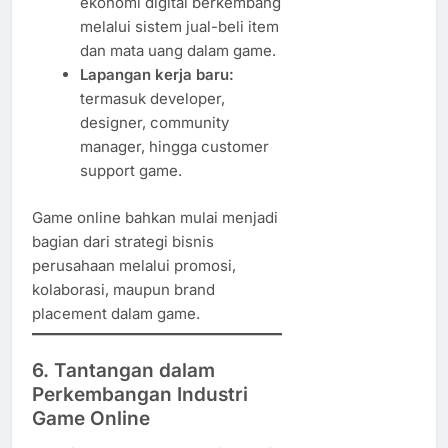
ekonomi digital berkembang
melalui sistem jual-beli item
dan mata uang dalam game.
Lapangan kerja baru:
termasuk developer,
designer, community
manager, hingga customer
support game.
Game online bahkan mulai menjadi
bagian dari strategi bisnis
perusahaan melalui promosi,
kolaborasi, maupun brand
placement dalam game.
6. Tantangan dalam
Perkembangan Industri
Game Online