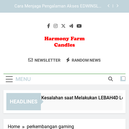
Skip
Cara Menjaga Pengalaman Akses LEBAH4D
to
Tetap Nyaman dan Terarah
content
Cara Menjaga Pengalaman Akses KAYA787 Tetap
Nyaman dan Terarah
Tips Menghindari Kesalahan saat Melakukan
LEBAH4D Login
Cara Menjaga Pengalaman Akses EDWINSLOT
Tetap Nyaman
Harmony Farm
Nikmati Lilin Aromaterapi Alami Dari
Cara Menjaga Pengalaman Akses LEBAH4D
NEWSLETTER
RANDOM NEWS
Tetap Nyaman dan Terarah
Candles
Harmony Farm Candles. Menciptakan
Cara Menjaga Pengalaman Akses KAYA787 Tetap
Suasana Yang Tenang Dan Nyaman Di
Nyaman dan Terarah
MENU
Rumah.
ips Menghindari Kesalahan saat Melakukan LEBAH4D Login
HEADLINES
Weeks Ago
Home
perkembangan gaming