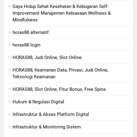
Gaya Hidup Sehat Kesehatan & Kebugaran Self-
Improvement Manajemen Kebiasaan Wellness &
Mindfulness
horas88 alternatif
horas88 login
HORAS88, Judi Online, Slot Online
HORAS88, Keamanan Data, Privasi, Judi Online,
Teknologi Keamanan
HORAS88, Slot Online, Fitur Bonus, Free Spins
Hukum & Regulasi Digital
Infrastruktur & Akses Platform Digital
Infrastruktur & Monitoring Sistem