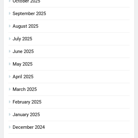
October 2025
September 2025
August 2025
July 2025
June 2025
May 2025
April 2025
March 2025
February 2025
January 2025
December 2024