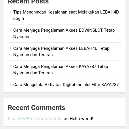
Recent Posts
Tips Menghindari Kesalahan saat Melakukan LEBAH4D
Login
Cara Menjaga Pengalaman Akses EDWINSLOT Tetap
Nyaman
Cara Menjaga Pengalaman Akses LEBAH4D Tetap
Nyaman dan Terarah
Cara Menjaga Pengalaman Akses KAYA787 Tetap
Nyaman dan Terarah
Cara Mengelola Aktivitas Digital melalui Fitur KAYA787
Recent Comments
A WordPress Commenter
on
Hello world!