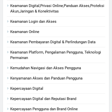
Keamanan Digital,Privasi Online,Panduan Akses,Proteksi
Akun,Jaringan & Konektivitas
Keamanan Login dan Akses
Keamanan Online
Keamanan Pembayaran Digital & Perlindungan Data
Keamanan Platform, Pengalaman Pengguna, Teknologi
Permainan
Kemudahan Navigasi dan Akses Pengguna
Kenyamanan Akses dan Panduan Pengguna
Kepercayaan Digital
Kepercayaan Digital dan Reputasi Brand
Kepercayaan Pengguna dan Brand Online