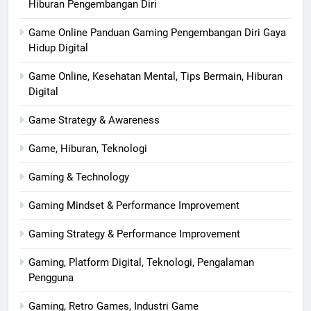
Hiburan Pengembangan Diri
Game Online Panduan Gaming Pengembangan Diri Gaya
Hidup Digital
Game Online, Kesehatan Mental, Tips Bermain, Hiburan
Digital
Game Strategy & Awareness
Game, Hiburan, Teknologi
Gaming & Technology
Gaming Mindset & Performance Improvement
Gaming Strategy & Performance Improvement
Gaming, Platform Digital, Teknologi, Pengalaman
Pengguna
Gaming, Retro Games, Industri Game