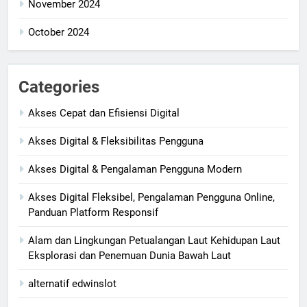
November 2024
October 2024
Categories
Akses Cepat dan Efisiensi Digital
Akses Digital & Fleksibilitas Pengguna
Akses Digital & Pengalaman Pengguna Modern
Akses Digital Fleksibel, Pengalaman Pengguna Online,
Panduan Platform Responsif
Alam dan Lingkungan Petualangan Laut Kehidupan Laut
Eksplorasi dan Penemuan Dunia Bawah Laut
alternatif edwinslot