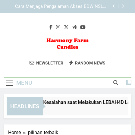
Skip
Cara Menjaga Pengalaman Akses LEBAH4D
to
Tetap Nyaman dan Terarah
content
Cara Menjaga Pengalaman Akses KAYA787 Tetap
Nyaman dan Terarah
Tips Menghindari Kesalahan saat Melakukan
LEBAH4D Login
Cara Menjaga Pengalaman Akses EDWINSLOT
Tetap Nyaman
Harmony Farm
Nikmati Lilin Aromaterapi Alami Dari
Cara Menjaga Pengalaman Akses LEBAH4D
NEWSLETTER
RANDOM NEWS
Tetap Nyaman dan Terarah
Candles
Harmony Farm Candles. Menciptakan
Cara Menjaga Pengalaman Akses KAYA787 Tetap
Suasana Yang Tenang Dan Nyaman Di
Nyaman dan Terarah
MENU
Rumah.
ips Menghindari Kesalahan saat Melakukan LEBAH4D Login
HEADLINES
Weeks Ago
Home
pilihan terbaik