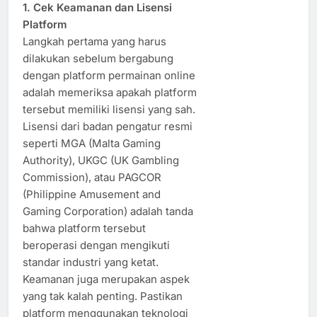
1. Cek Keamanan dan Lisensi
Platform
Langkah pertama yang harus
dilakukan sebelum bergabung
dengan platform permainan online
adalah memeriksa apakah platform
tersebut memiliki lisensi yang sah.
Lisensi dari badan pengatur resmi
seperti MGA (Malta Gaming
Authority), UKGC (UK Gambling
Commission), atau PAGCOR
(Philippine Amusement and
Gaming Corporation) adalah tanda
bahwa platform tersebut
beroperasi dengan mengikuti
standar industri yang ketat.
Keamanan juga merupakan aspek
yang tak kalah penting. Pastikan
platform menggunakan teknologi