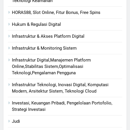
Teknologi Keamanan
HORAS88, Slot Online, Fitur Bonus, Free Spins
Hukum & Regulasi Digital
Infrastruktur & Akses Platform Digital
Infrastruktur & Monitoring Sistem
Infrastruktur Digital,Manajemen Platform
Online,Stabilitas Sistem,Optimalisasi
Teknologi,Pengalaman Pengguna
Infrastruktur Teknologi, Inovasi Digital, Komputasi
Modern, Arsitektur Sistem, Teknologi Cloud
Investasi, Keuangan Pribadi, Pengelolaan Portofolio,
Strategi Investasi
Judi