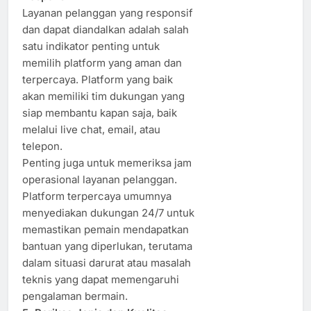
Layanan pelanggan yang responsif
dan dapat diandalkan adalah salah
satu indikator penting untuk
memilih platform yang aman dan
terpercaya. Platform yang baik
akan memiliki tim dukungan yang
siap membantu kapan saja, baik
melalui live chat, email, atau
telepon.
Penting juga untuk memeriksa jam
operasional layanan pelanggan.
Platform terpercaya umumnya
menyediakan dukungan 24/7 untuk
memastikan pemain mendapatkan
bantuan yang diperlukan, terutama
dalam situasi darurat atau masalah
teknis yang dapat memengaruhi
pengalaman bermain.