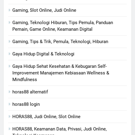
Gaming, Slot Online, Judi Online
Gaming, Teknologi Hiburan, Tips Pemula, Panduan
Pemain, Game Online, Keamanan Digital
Gaming, Tips & Trik, Pemula, Teknologi, Hiburan
Gaya Hidup Digital & Teknologi
Gaya Hidup Sehat Kesehatan & Kebugaran Self-
Improvement Manajemen Kebiasaan Wellness &
Mindfulness
horas88 alternatif
horas88 login
HORAS88, Judi Online, Slot Online
HORAS88, Keamanan Data, Privasi, Judi Online,