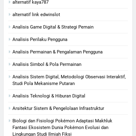
alternatif kaya787
alternatif link edwinslot
Analisis Game Digital & Strategi Pemain
Analisis Perilaku Pengguna
Analisis Permainan & Pengalaman Pengguna
Analisis Simbol & Pola Permainan
Analisis Sistem Digital, Metodologi Observasi Interaktif,
Studi Pola Mekanisme Putaran
Analisis Teknologi & Hiburan Digital
Arsitektur Sistem & Pengelolaan Infrastruktur
Biologi dan Fisiologi Pokémon Adaptasi Makhluk
Fantasi Ekosistem Dunia Pokémon Evolusi dan
Lingkungan Studi Ilmiah Fiksi