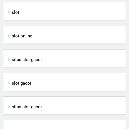
slot
slot online
situs slot gacor
slot gacor
situs slot gacor