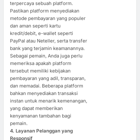
terpercaya sebuah platform.
Pastikan platform menyediakan
metode pembayaran yang populer
dan aman seperti kartu
kredit/debit, e-wallet seperti
PayPal atau Neteller, serta transfer
bank yang terjamin keamanannya.
Sebagai pemain, Anda juga perlu
memeriksa apakah platform
tersebut memiliki kebijakan
pembayaran yang adil, transparan,
dan memadai. Beberapa platform
bahkan menyediakan transaksi
instan untuk menarik kemenangan,
yang dapat memberikan
kenyamanan tambahan bagi
pemain.
4. Layanan Pelanggan yang
Responsif