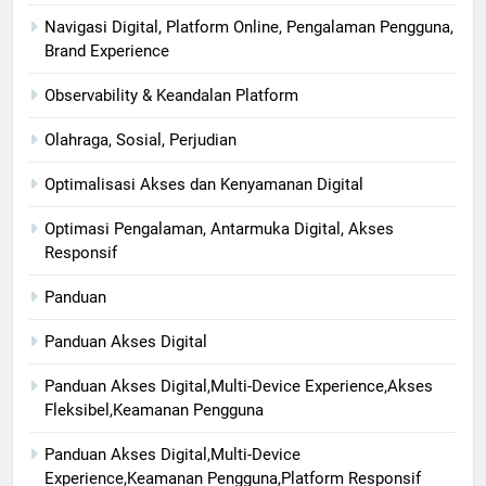
Navigasi Digital, Platform Online, Pengalaman Pengguna,
Brand Experience
Observability & Keandalan Platform
Olahraga, Sosial, Perjudian
Optimalisasi Akses dan Kenyamanan Digital
Optimasi Pengalaman, Antarmuka Digital, Akses
Responsif
Panduan
Panduan Akses Digital
Panduan Akses Digital,Multi-Device Experience,Akses
Fleksibel,Keamanan Pengguna
Panduan Akses Digital,Multi-Device
Experience,Keamanan Pengguna,Platform Responsif