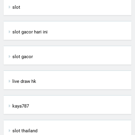
slot
slot gacor hari ini
slot gacor
live draw hk
kaya787
slot thailand