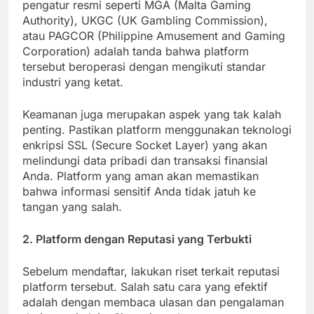
pengatur resmi seperti MGA (Malta Gaming
Authority), UKGC (UK Gambling Commission),
atau PAGCOR (Philippine Amusement and Gaming
Corporation) adalah tanda bahwa platform
tersebut beroperasi dengan mengikuti standar
industri yang ketat.
Keamanan juga merupakan aspek yang tak kalah
penting. Pastikan platform menggunakan teknologi
enkripsi SSL (Secure Socket Layer) yang akan
melindungi data pribadi dan transaksi finansial
Anda. Platform yang aman akan memastikan
bahwa informasi sensitif Anda tidak jatuh ke
tangan yang salah.
2. Platform dengan Reputasi yang Terbukti
Sebelum mendaftar, lakukan riset terkait reputasi
platform tersebut. Salah satu cara yang efektif
adalah dengan membaca ulasan dan pengalaman