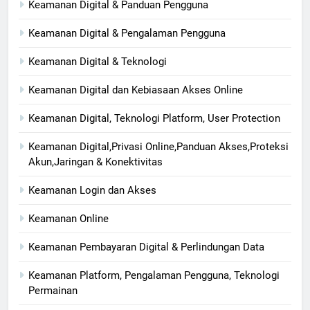
Keamanan Digital & Panduan Pengguna
Keamanan Digital & Pengalaman Pengguna
Keamanan Digital & Teknologi
Keamanan Digital dan Kebiasaan Akses Online
Keamanan Digital, Teknologi Platform, User Protection
Keamanan Digital,Privasi Online,Panduan Akses,Proteksi
Akun,Jaringan & Konektivitas
Keamanan Login dan Akses
Keamanan Online
Keamanan Pembayaran Digital & Perlindungan Data
Keamanan Platform, Pengalaman Pengguna, Teknologi
Permainan