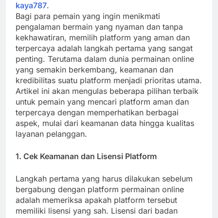
kaya787
.
Bagi para pemain yang ingin menikmati
pengalaman bermain yang nyaman dan tanpa
kekhawatiran, memilih platform yang aman dan
terpercaya adalah langkah pertama yang sangat
penting. Terutama dalam dunia permainan online
yang semakin berkembang, keamanan dan
kredibilitas suatu platform menjadi prioritas utama.
Artikel ini akan mengulas beberapa pilihan terbaik
untuk pemain yang mencari platform aman dan
terpercaya dengan memperhatikan berbagai
aspek, mulai dari keamanan data hingga kualitas
layanan pelanggan.
1. Cek Keamanan dan Lisensi Platform
Langkah pertama yang harus dilakukan sebelum
bergabung dengan platform permainan online
adalah memeriksa apakah platform tersebut
memiliki lisensi yang sah. Lisensi dari badan