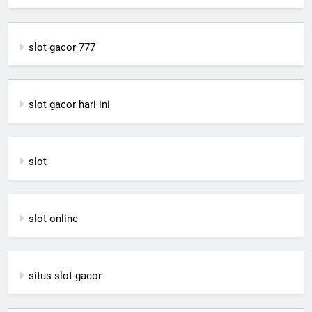
slot gacor 777
slot gacor hari ini
slot
slot online
situs slot gacor