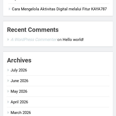
Cara Mengelola Aktivitas Digital melalui Fitur KAYA787
Recent Comments
A WordPress Commenter
on
Hello world!
Archives
July 2026
June 2026
May 2026
April 2026
March 2026