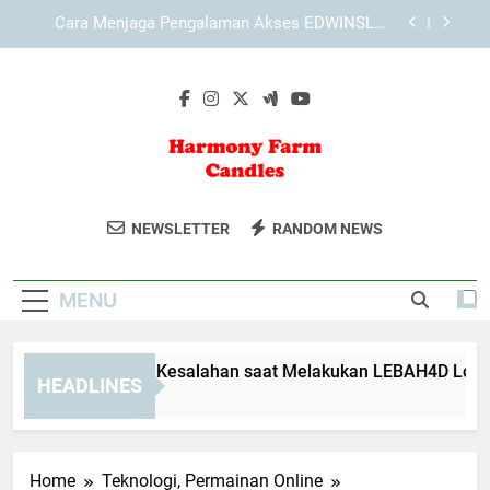
Skip
Cara Menjaga Pengalaman Akses LEBAH4D
to
Tetap Nyaman dan Terarah
content
Cara Menjaga Pengalaman Akses KAYA787 Tetap
Nyaman dan Terarah
Tips Menghindari Kesalahan saat Melakukan
LEBAH4D Login
Cara Menjaga Pengalaman Akses EDWINSLOT
Tetap Nyaman
Harmony Farm
Nikmati Lilin Aromaterapi Alami Dari
Cara Menjaga Pengalaman Akses LEBAH4D
NEWSLETTER
RANDOM NEWS
Tetap Nyaman dan Terarah
Candles
Harmony Farm Candles. Menciptakan
Cara Menjaga Pengalaman Akses KAYA787 Tetap
Suasana Yang Tenang Dan Nyaman Di
Nyaman dan Terarah
MENU
Rumah.
ps Menghindari Kesalahan saat Melakukan LEBAH4D Login
HEADLINES
Weeks Ago
Home
Teknologi, Permainan Online