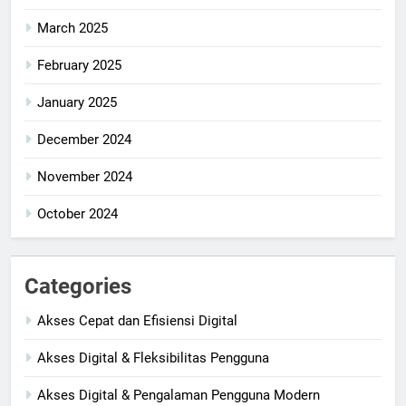
March 2025
February 2025
January 2025
December 2024
November 2024
October 2024
Categories
Akses Cepat dan Efisiensi Digital
Akses Digital & Fleksibilitas Pengguna
Akses Digital & Pengalaman Pengguna Modern