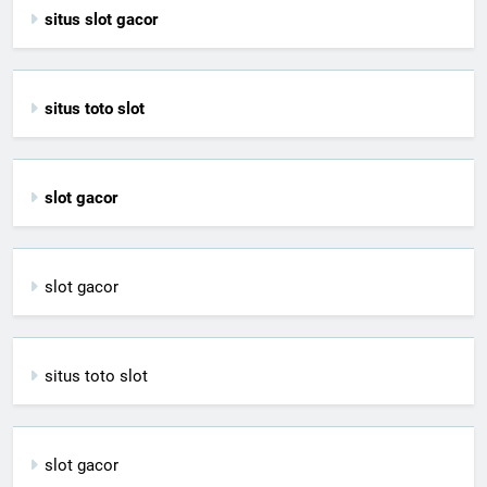
situs slot gacor
situs toto slot
slot gacor
slot gacor
situs toto slot
slot gacor