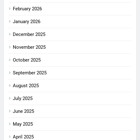
February 2026
January 2026
December 2025
November 2025
October 2025
September 2025
August 2025
July 2025
June 2025
May 2025
April 2025