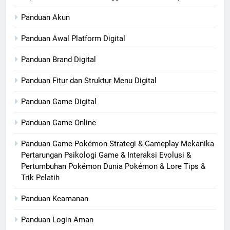
Panduan Akun
Panduan Awal Platform Digital
Panduan Brand Digital
Panduan Fitur dan Struktur Menu Digital
Panduan Game Digital
Panduan Game Online
Panduan Game Pokémon Strategi & Gameplay Mekanika
Pertarungan Psikologi Game & Interaksi Evolusi &
Pertumbuhan Pokémon Dunia Pokémon & Lore Tips &
Trik Pelatih
Panduan Keamanan
Panduan Login Aman