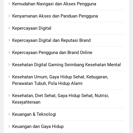
Kemudahan Navigasi dan Akses Pengguna
Kenyamanan Akses dan Panduan Pengguna
Kepercayaan Digital
Kepercayaan Digital dan Reputasi Brand
Kepercayaan Pengguna dan Brand Online
Kesehatan Digital Gaming Seimbang Kesehatan Mental
Kesehatan Umum, Gaya Hidup Sehat, Kebugaran,
Perawatan Tubuh, Pola Hidup Alami
Kesehatan, Diet Sehat, Gaya Hidup Sehat, Nutrisi,
Kesejahteraan
Keuangan & Teknologi
Keuangan dan Gaya Hidup