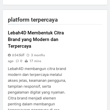
platform terpercaya
Lebah4D Membentuk Citra
Brand yang Modern dan
Terpercaya
6545bff
3 months
ago
0
17 mins
Lebah4D membangun citra brand
modern dan terpercaya melalui
akses jelas, keamanan pengguna,
tampilan responsif, serta
pengalaman digital yang nyaman.
Citra brand menjadi elemen
penting dalam membangun
kepercayaan pengguna di era