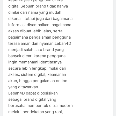
digital.Sebuah brand tidak hanya
dinilai dari nama yang mudah
dikenali, tetapi juga dari bagaimana
informasi disampaikan, bagaimana
akses dibuat lebih jelas, serta
bagaimana pengalaman pengguna
terasa aman dan nyaman.Lebah4D
menjadi salah satu brand yang
banyak dicari karena pengguna
ingin memahami identitasnya
secara lebih lengkap, mulai dari
akses, sistem digital, keamanan
akun, hingga pengalaman online
yang ditawarkan.
Lebah4D dapat diposisikan
sebagai brand digital yang
berusaha membentuk citra modern
melalui pendekatan yang rapi,