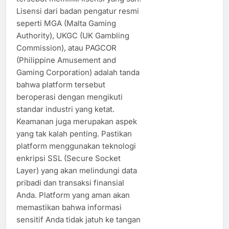
Lisensi dari badan pengatur resmi
seperti MGA (Malta Gaming
Authority), UKGC (UK Gambling
Commission), atau PAGCOR
(Philippine Amusement and
Gaming Corporation) adalah tanda
bahwa platform tersebut
beroperasi dengan mengikuti
standar industri yang ketat.
Keamanan juga merupakan aspek
yang tak kalah penting. Pastikan
platform menggunakan teknologi
enkripsi SSL (Secure Socket
Layer) yang akan melindungi data
pribadi dan transaksi finansial
Anda. Platform yang aman akan
memastikan bahwa informasi
sensitif Anda tidak jatuh ke tangan