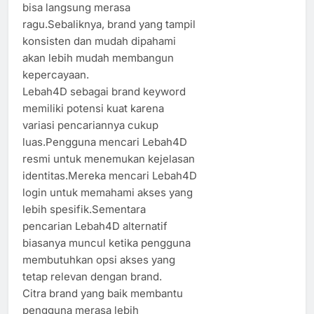
bisa langsung merasa
ragu.Sebaliknya, brand yang tampil
konsisten dan mudah dipahami
akan lebih mudah membangun
kepercayaan.
Lebah4D sebagai brand keyword
memiliki potensi kuat karena
variasi pencariannya cukup
luas.Pengguna mencari Lebah4D
resmi untuk menemukan kejelasan
identitas.Mereka mencari Lebah4D
login untuk memahami akses yang
lebih spesifik.Sementara
pencarian Lebah4D alternatif
biasanya muncul ketika pengguna
membutuhkan opsi akses yang
tetap relevan dengan brand.
Citra brand yang baik membantu
pengguna merasa lebih