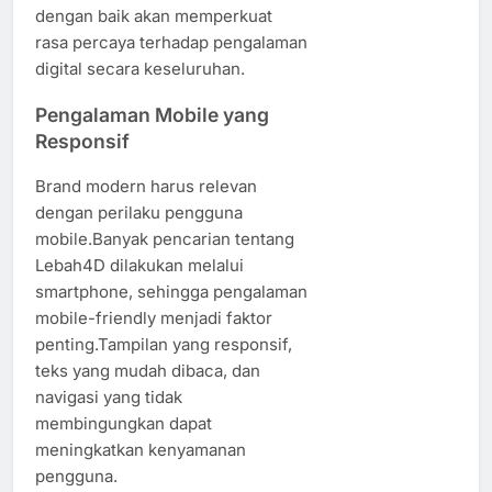
dengan baik akan memperkuat
rasa percaya terhadap pengalaman
digital secara keseluruhan.
Pengalaman Mobile yang
Responsif
Brand modern harus relevan
dengan perilaku pengguna
mobile.Banyak pencarian tentang
Lebah4D dilakukan melalui
smartphone, sehingga pengalaman
mobile-friendly menjadi faktor
penting.Tampilan yang responsif,
teks yang mudah dibaca, dan
navigasi yang tidak
membingungkan dapat
meningkatkan kenyamanan
pengguna.