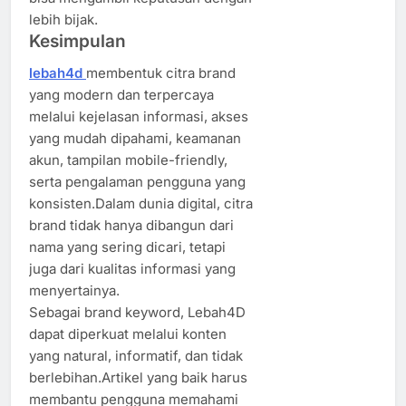
lebih bijak.
Kesimpulan
lebah4d
membentuk citra brand
yang modern dan terpercaya
melalui kejelasan informasi, akses
yang mudah dipahami, keamanan
akun, tampilan mobile-friendly,
serta pengalaman pengguna yang
konsisten.Dalam dunia digital, citra
brand tidak hanya dibangun dari
nama yang sering dicari, tetapi
juga dari kualitas informasi yang
menyertainya.
Sebagai brand keyword, Lebah4D
dapat diperkuat melalui konten
yang natural, informatif, dan tidak
berlebihan.Artikel yang baik harus
membantu pengguna memahami