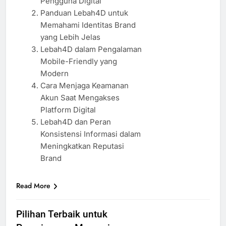
Pengguna Digital
Panduan Lebah4D untuk
Memahami Identitas Brand
yang Lebih Jelas
Lebah4D dalam Pengalaman
Mobile-Friendly yang
Modern
Cara Menjaga Keamanan
Akun Saat Mengakses
Platform Digital
Lebah4D dan Peran
Konsistensi Informasi dalam
Meningkatkan Reputasi
Brand
Read More
Pilihan Terbaik untuk