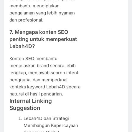
membantu menciptakan
pengalaman yang lebih nyaman
dan profesional.
7. Mengapa konten SEO
penting untuk memperkuat
Lebah4D?
Konten SEO membantu
menjelaskan brand secara lebih
lengkap, menjawab search intent
pengguna, dan memperkuat
konteks keyword Lebah4D secara
natural di hasil pencarian.
Internal Linking
Suggestion
Lebah4D dan Strategi
Membangun Kepercayaan