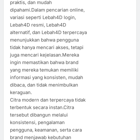
praktis, dan mudah
dipahami.Dalam pencarian online,
variasi seperti Lebah4D login,
Lebah4D resmi, Lebah4D
alternatif, dan Lebah4D terpercaya
menunjukkan bahwa pengguna
tidak hanya mencari akses, tetapi
juga mencari kejelasan.Mereka
ingin memastikan bahwa brand
yang mereka temukan memiliki
informasi yang konsisten, mudah
dibaca, dan tidak menimbulkan
keraguan.
Citra modern dan terpercaya tidak
terbentuk secara instan.Citra
tersebut dibangun melalui
konsistensi, pengalaman
pengguna, keamanan, serta cara
brand menjawab kebutuhan