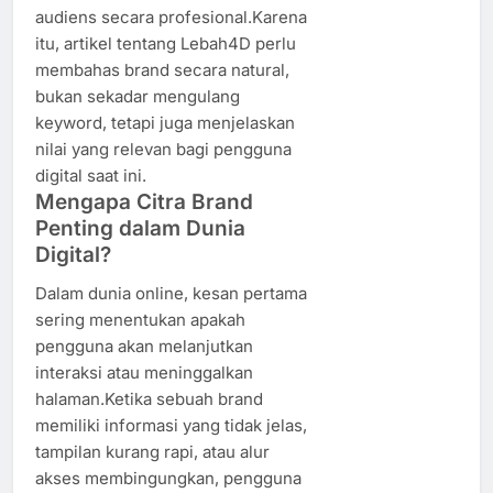
audiens secara profesional.Karena
itu, artikel tentang Lebah4D perlu
membahas brand secara natural,
bukan sekadar mengulang
keyword, tetapi juga menjelaskan
nilai yang relevan bagi pengguna
digital saat ini.
Mengapa Citra Brand
Penting dalam Dunia
Digital?
Dalam dunia online, kesan pertama
sering menentukan apakah
pengguna akan melanjutkan
interaksi atau meninggalkan
halaman.Ketika sebuah brand
memiliki informasi yang tidak jelas,
tampilan kurang rapi, atau alur
akses membingungkan, pengguna