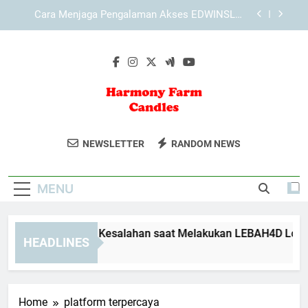
Skip
Cara Menjaga Pengalaman Akses LEBAH4D
to
Tetap Nyaman dan Terarah
content
Cara Menjaga Pengalaman Akses KAYA787 Tetap
Nyaman dan Terarah
Tips Menghindari Kesalahan saat Melakukan
LEBAH4D Login
Cara Menjaga Pengalaman Akses EDWINSLOT
Tetap Nyaman
Harmony Farm
Nikmati Lilin Aromaterapi Alami Dari
Cara Menjaga Pengalaman Akses LEBAH4D
NEWSLETTER
RANDOM NEWS
Tetap Nyaman dan Terarah
Candles
Harmony Farm Candles. Menciptakan
Cara Menjaga Pengalaman Akses KAYA787 Tetap
Suasana Yang Tenang Dan Nyaman Di
Nyaman dan Terarah
MENU
Rumah.
ps Menghindari Kesalahan saat Melakukan LEBAH4D Login
HEADLINES
Weeks Ago
Home
platform terpercaya