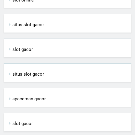
situs slot gacor
slot gacor
situs slot gacor
spaceman gacor
slot gacor