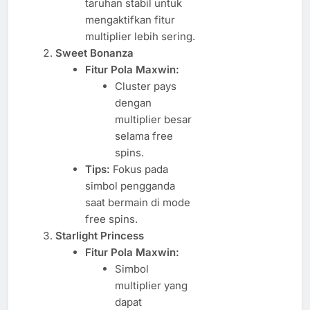
taruhan stabil untuk
mengaktifkan fitur
multiplier lebih sering.
Sweet Bonanza
Fitur Pola Maxwin:
Cluster pays
dengan
multiplier besar
selama free
spins.
Tips:
Fokus pada
simbol pengganda
saat bermain di mode
free spins.
Starlight Princess
Fitur Pola Maxwin:
Simbol
multiplier yang
dapat