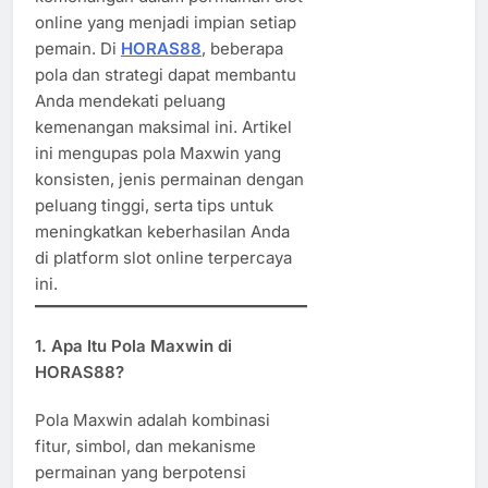
online yang menjadi impian setiap
pemain. Di
HORAS88
, beberapa
pola dan strategi dapat membantu
Anda mendekati peluang
kemenangan maksimal ini. Artikel
ini mengupas pola Maxwin yang
konsisten, jenis permainan dengan
peluang tinggi, serta tips untuk
meningkatkan keberhasilan Anda
di platform slot online terpercaya
ini.
1. Apa Itu Pola Maxwin di
HORAS88?
Pola Maxwin adalah kombinasi
fitur, simbol, dan mekanisme
permainan yang berpotensi