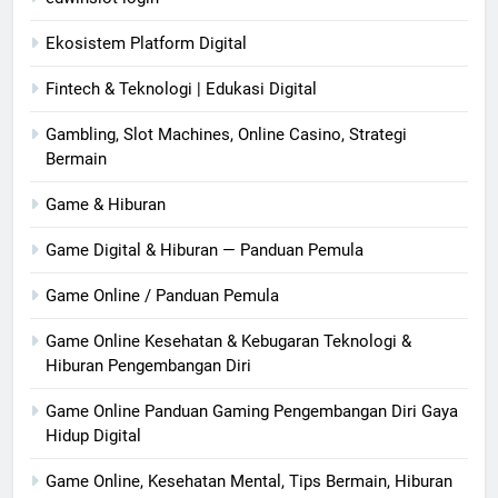
Ekosistem Platform Digital
Fintech & Teknologi | Edukasi Digital
Gambling, Slot Machines, Online Casino, Strategi
Bermain
Game & Hiburan
Game Digital & Hiburan — Panduan Pemula
Game Online / Panduan Pemula
Game Online Kesehatan & Kebugaran Teknologi &
Hiburan Pengembangan Diri
Game Online Panduan Gaming Pengembangan Diri Gaya
Hidup Digital
Game Online, Kesehatan Mental, Tips Bermain, Hiburan