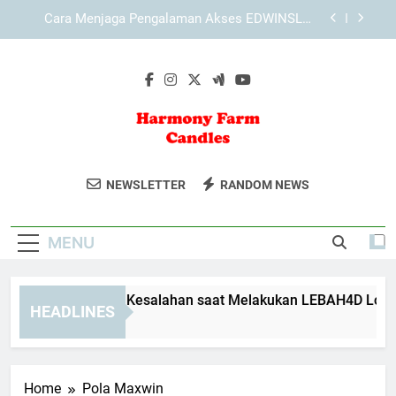
Skip
Cara Menjaga Pengalaman Akses LEBAH4D
to
Tetap Nyaman dan Terarah
content
Cara Menjaga Pengalaman Akses KAYA787 Tetap
Nyaman dan Terarah
Tips Menghindari Kesalahan saat Melakukan
LEBAH4D Login
Cara Menjaga Pengalaman Akses EDWINSLOT
Tetap Nyaman
Harmony Farm
Nikmati Lilin Aromaterapi Alami Dari
Cara Menjaga Pengalaman Akses LEBAH4D
NEWSLETTER
RANDOM NEWS
Tetap Nyaman dan Terarah
Candles
Harmony Farm Candles. Menciptakan
Cara Menjaga Pengalaman Akses KAYA787 Tetap
Suasana Yang Tenang Dan Nyaman Di
Nyaman dan Terarah
MENU
Rumah.
ps Menghindari Kesalahan saat Melakukan LEBAH4D Login
HEADLINES
Weeks Ago
Home
Pola Maxwin