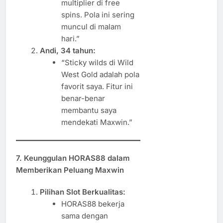
multiplier di free
spins. Pola ini sering
muncul di malam
hari.”
Andi, 34 tahun:
“Sticky wilds di Wild
West Gold adalah pola
favorit saya. Fitur ini
benar-benar
membantu saya
mendekati Maxwin.”
7. Keunggulan HORAS88 dalam
Memberikan Peluang Maxwin
Pilihan Slot Berkualitas:
HORAS88 bekerja
sama dengan