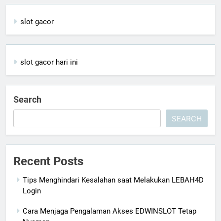
slot gacor
slot gacor hari ini
Search
SEARCH
Recent Posts
Tips Menghindari Kesalahan saat Melakukan LEBAH4D
Login
Cara Menjaga Pengalaman Akses EDWINSLOT Tetap