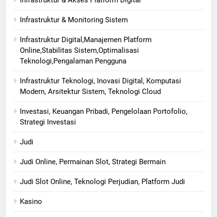
Infrastruktur & Monitoring Sistem
Infrastruktur Digital,Manajemen Platform
Online,Stabilitas Sistem,Optimalisasi
Teknologi,Pengalaman Pengguna
Infrastruktur Teknologi, Inovasi Digital, Komputasi
Modern, Arsitektur Sistem, Teknologi Cloud
Investasi, Keuangan Pribadi, Pengelolaan Portofolio,
Strategi Investasi
Judi
Judi Online, Permainan Slot, Strategi Bermain
Judi Slot Online, Teknologi Perjudian, Platform Judi
Kasino