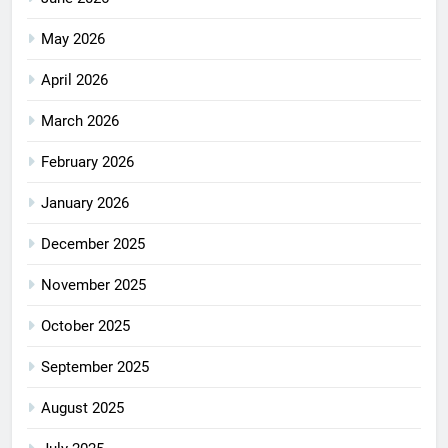
May 2026
April 2026
March 2026
February 2026
January 2026
December 2025
November 2025
October 2025
September 2025
August 2025