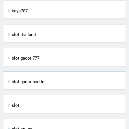
kaya787
slot thailand
slot gacor 777
slot gacor hari ini
slot
slot online