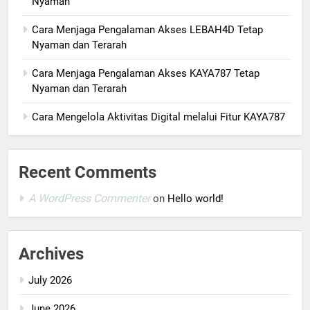
Nyaman
Cara Menjaga Pengalaman Akses LEBAH4D Tetap
Nyaman dan Terarah
Cara Menjaga Pengalaman Akses KAYA787 Tetap
Nyaman dan Terarah
Cara Mengelola Aktivitas Digital melalui Fitur KAYA787
Recent Comments
A WordPress Commenter
on
Hello world!
Archives
July 2026
June 2026