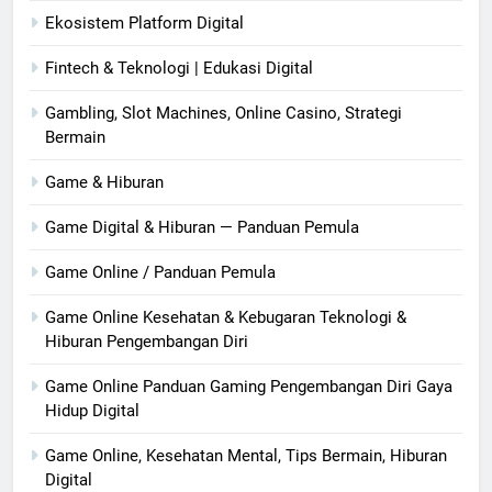
Ekosistem Platform Digital
Fintech & Teknologi | Edukasi Digital
Gambling, Slot Machines, Online Casino, Strategi
Bermain
Game & Hiburan
Game Digital & Hiburan — Panduan Pemula
Game Online / Panduan Pemula
Game Online Kesehatan & Kebugaran Teknologi &
Hiburan Pengembangan Diri
Game Online Panduan Gaming Pengembangan Diri Gaya
Hidup Digital
Game Online, Kesehatan Mental, Tips Bermain, Hiburan
Digital