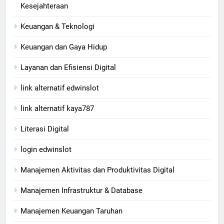
Kesejahteraan
Keuangan & Teknologi
Keuangan dan Gaya Hidup
Layanan dan Efisiensi Digital
link alternatif edwinslot
link alternatif kaya787
Literasi Digital
login edwinslot
Manajemen Aktivitas dan Produktivitas Digital
Manajemen Infrastruktur & Database
Manajemen Keuangan Taruhan