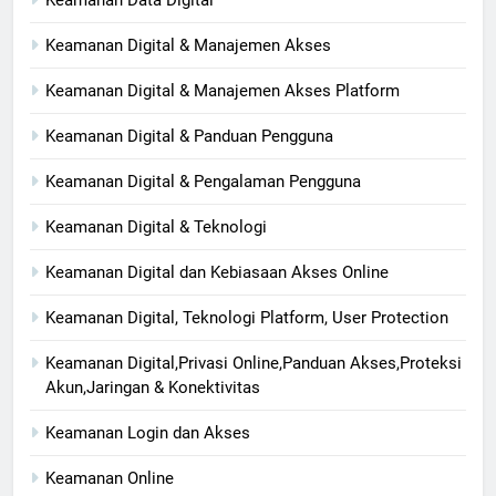
Keamanan Data Digital
Keamanan Digital & Manajemen Akses
Keamanan Digital & Manajemen Akses Platform
Keamanan Digital & Panduan Pengguna
Keamanan Digital & Pengalaman Pengguna
Keamanan Digital & Teknologi
Keamanan Digital dan Kebiasaan Akses Online
Keamanan Digital, Teknologi Platform, User Protection
Keamanan Digital,Privasi Online,Panduan Akses,Proteksi
Akun,Jaringan & Konektivitas
Keamanan Login dan Akses
Keamanan Online