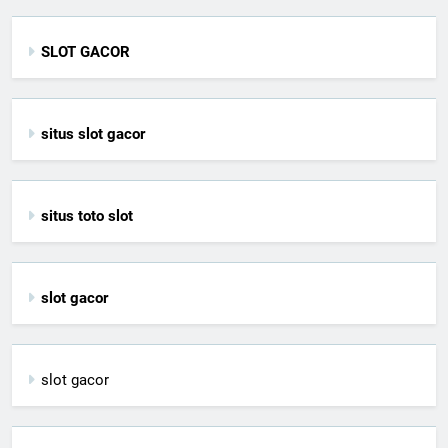
SLOT GACOR
situs slot gacor
situs toto slot
slot gacor
slot gacor