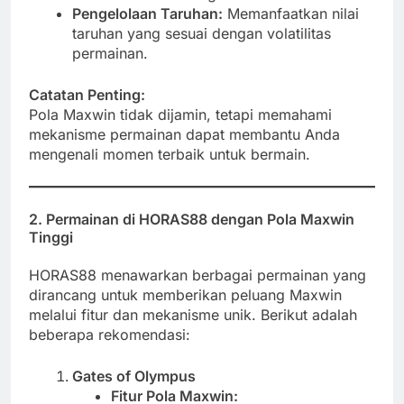
Pengelolaan Taruhan:
Memanfaatkan nilai
taruhan yang sesuai dengan volatilitas
permainan.
Catatan Penting:
Pola Maxwin tidak dijamin, tetapi memahami
mekanisme permainan dapat membantu Anda
mengenali momen terbaik untuk bermain.
2. Permainan di HORAS88 dengan Pola Maxwin
Tinggi
HORAS88 menawarkan berbagai permainan yang
dirancang untuk memberikan peluang Maxwin
melalui fitur dan mekanisme unik. Berikut adalah
beberapa rekomendasi:
Gates of Olympus
Fitur Pola Maxwin: