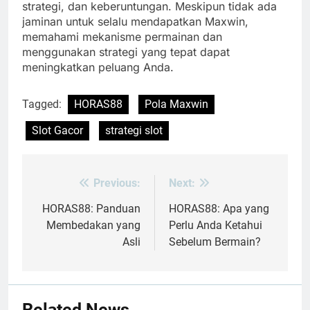
strategi, dan keberuntungan. Meskipun tidak ada
jaminan untuk selalu mendapatkan Maxwin,
memahami mekanisme permainan dan
menggunakan strategi yang tepat dapat
meningkatkan peluang Anda.
Tagged:
HORAS88
Pola Maxwin
Slot Gacor
strategi slot
Previous:
Next:
Post
navigation
HORAS88: Panduan
HORAS88: Apa yang
Membedakan yang
Perlu Anda Ketahui
Asli
Sebelum Bermain?
Related News