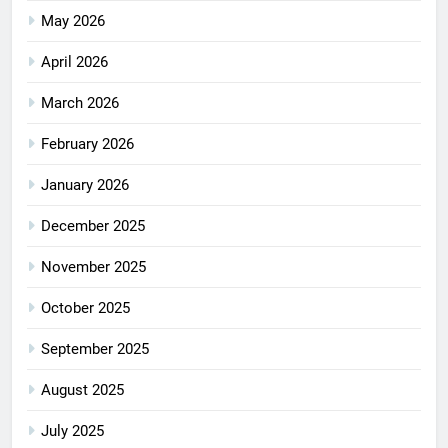
May 2026
April 2026
March 2026
February 2026
January 2026
December 2025
November 2025
October 2025
September 2025
August 2025
July 2025