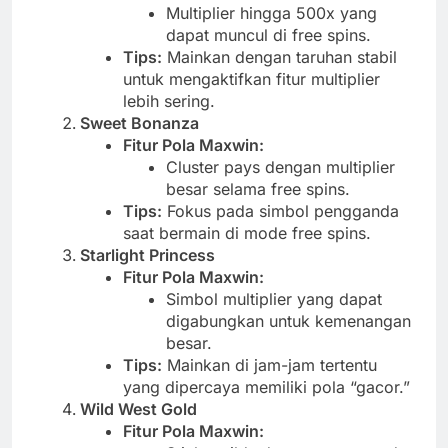
Multiplier hingga 500x yang
dapat muncul di free spins.
Tips:
Mainkan dengan taruhan stabil
untuk mengaktifkan fitur multiplier
lebih sering.
Sweet Bonanza
Fitur Pola Maxwin:
Cluster pays dengan multiplier
besar selama free spins.
Tips:
Fokus pada simbol pengganda
saat bermain di mode free spins.
Starlight Princess
Fitur Pola Maxwin:
Simbol multiplier yang dapat
digabungkan untuk kemenangan
besar.
Tips:
Mainkan di jam-jam tertentu
yang dipercaya memiliki pola “gacor.”
Wild West Gold
Fitur Pola Maxwin: