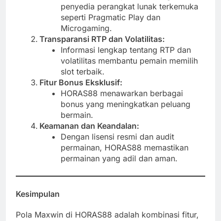
penyedia perangkat lunak terkemuka
seperti Pragmatic Play dan
Microgaming.
Transparansi RTP dan Volatilitas:
Informasi lengkap tentang RTP dan
volatilitas membantu pemain memilih
slot terbaik.
Fitur Bonus Eksklusif:
HORAS88 menawarkan berbagai
bonus yang meningkatkan peluang
bermain.
Keamanan dan Keandalan:
Dengan lisensi resmi dan audit
permainan, HORAS88 memastikan
permainan yang adil dan aman.
Kesimpulan
Pola Maxwin di HORAS88 adalah kombinasi fitur,