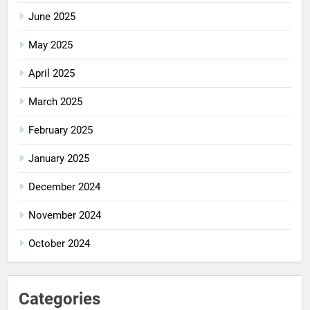
June 2025
May 2025
April 2025
March 2025
February 2025
January 2025
December 2024
November 2024
October 2024
Categories