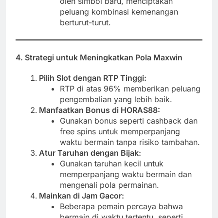
oleh simbol baru, menciptakan
peluang kombinasi kemenangan
berturut-turut.
4. Strategi untuk Meningkatkan Pola Maxwin
Pilih Slot dengan RTP Tinggi:
RTP di atas 96% memberikan peluang
pengembalian yang lebih baik.
Manfaatkan Bonus di HORAS88:
Gunakan bonus seperti cashback dan
free spins untuk memperpanjang
waktu bermain tanpa risiko tambahan.
Atur Taruhan dengan Bijak:
Gunakan taruhan kecil untuk
memperpanjang waktu bermain dan
mengenali pola permainan.
Mainkan di Jam Gacor:
Beberapa pemain percaya bahwa
bermain di waktu tertentu, seperti