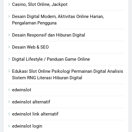
Casino, Slot Online, Jackpot
Desain Digital Modern, Aktivitas Online Harian,
Pengalaman Pengguna
Desain Responsif dan Hiburan Digital
Desain Web & SEO
Digital Lifestyle / Panduan Game Online
Edukasi Slot Online Psikologi Permainan Digital Analisis
Sistem RNG Literasi Hiburan Digital
edwinslot
edwinslot alternatif
edwinslot link alternatif
edwinslot login