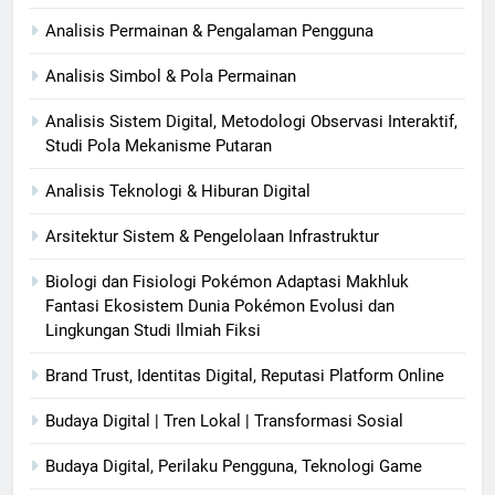
Analisis Permainan & Pengalaman Pengguna
Analisis Simbol & Pola Permainan
Analisis Sistem Digital, Metodologi Observasi Interaktif,
Studi Pola Mekanisme Putaran
Analisis Teknologi & Hiburan Digital
Arsitektur Sistem & Pengelolaan Infrastruktur
Biologi dan Fisiologi Pokémon Adaptasi Makhluk
Fantasi Ekosistem Dunia Pokémon Evolusi dan
Lingkungan Studi Ilmiah Fiksi
Brand Trust, Identitas Digital, Reputasi Platform Online
Budaya Digital | Tren Lokal | Transformasi Sosial
Budaya Digital, Perilaku Pengguna, Teknologi Game