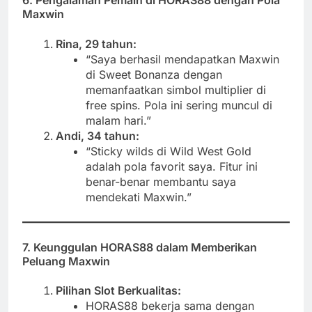
6. Pengalaman Pemain di HORAS88 dengan Pola
Maxwin
Rina, 29 tahun:
“Saya berhasil mendapatkan Maxwin
di Sweet Bonanza dengan
memanfaatkan simbol multiplier di
free spins. Pola ini sering muncul di
malam hari.”
Andi, 34 tahun:
“Sticky wilds di Wild West Gold
adalah pola favorit saya. Fitur ini
benar-benar membantu saya
mendekati Maxwin.”
7. Keunggulan HORAS88 dalam Memberikan
Peluang Maxwin
Pilihan Slot Berkualitas:
HORAS88 bekerja sama dengan