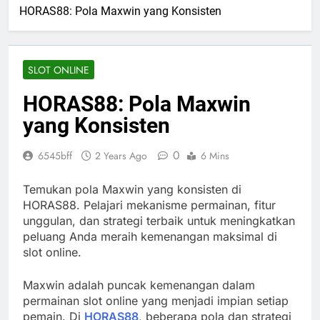
HORAS88: Pola Maxwin yang Konsisten
SLOT ONLINE
HORAS88: Pola Maxwin
yang Konsisten
0
6545bff
2 Years Ago
6 Mins
Temukan pola Maxwin yang konsisten di
HORAS88. Pelajari mekanisme permainan, fitur
unggulan, dan strategi terbaik untuk meningkatkan
peluang Anda meraih kemenangan maksimal di
slot online.
Maxwin adalah puncak kemenangan dalam
permainan slot online yang menjadi impian setiap
pemain. Di
HORAS88
, beberapa pola dan strategi