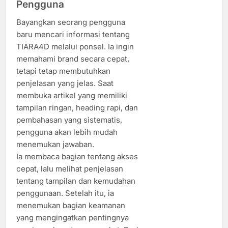
Pengguna
Bayangkan seorang pengguna
baru mencari informasi tentang
TIARA4D melalui ponsel. Ia ingin
memahami brand secara cepat,
tetapi tetap membutuhkan
penjelasan yang jelas. Saat
membuka artikel yang memiliki
tampilan ringan, heading rapi, dan
pembahasan yang sistematis,
pengguna akan lebih mudah
menemukan jawaban.
Ia membaca bagian tentang akses
cepat, lalu melihat penjelasan
tentang tampilan dan kemudahan
penggunaan. Setelah itu, ia
menemukan bagian keamanan
yang mengingatkan pentingnya