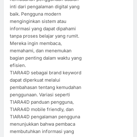
inti dari pengalaman digital yang
baik. Pengguna modern
menginginkan sistem atau
informasi yang dapat dipahami
tanpa proses belajar yang rumit.
Mereka ingin membaca,
memahami, dan menemukan
bagian penting dalam waktu yang
efisien.
TIARA4D sebagai brand keyword
dapat diperkuat melalui
pembahasan tentang kemudahan
penggunaan. Variasi seperti
TIARA4D panduan pengguna,
TIARA4D mobile friendly, dan
TIARA4D pengalaman pengguna
menunjukkan bahwa pembaca
membutuhkan informasi yang