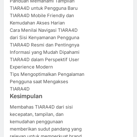
Panduan Memahami Tampilan
TIARA4D untuk Pengguna Baru
TIARA4D Mobile Friendly dan
Kemudahan Akses Harian
Cara Menilai Navigasi TIARA4D
dari Sisi Kenyamanan Pengguna
TIARA4D Resmi dan Pentingnya
Informasi yang Mudah Dipahami
TIARA4D dalam Perspektif User
Experience Modern
Tips Mengoptimalkan Pengalaman
Pengguna saat Mengakses
TIARA4D
Kesimpulan
Membahas TIARA4D dari sisi
kecepatan, tampilan, dan
kemudahan penggunaan
memberikan sudut pandang yang
relevan untuk memperkuat brand