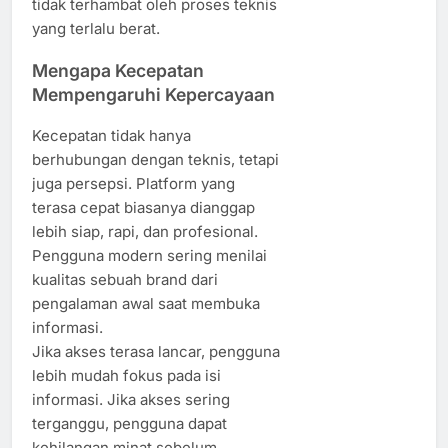
tidak terhambat oleh proses teknis
yang terlalu berat.
Mengapa Kecepatan
Mempengaruhi Kepercayaan
Kecepatan tidak hanya
berhubungan dengan teknis, tetapi
juga persepsi. Platform yang
terasa cepat biasanya dianggap
lebih siap, rapi, dan profesional.
Pengguna modern sering menilai
kualitas sebuah brand dari
pengalaman awal saat membuka
informasi.
Jika akses terasa lancar, pengguna
lebih mudah fokus pada isi
informasi. Jika akses sering
terganggu, pengguna dapat
kehilangan minat sebelum