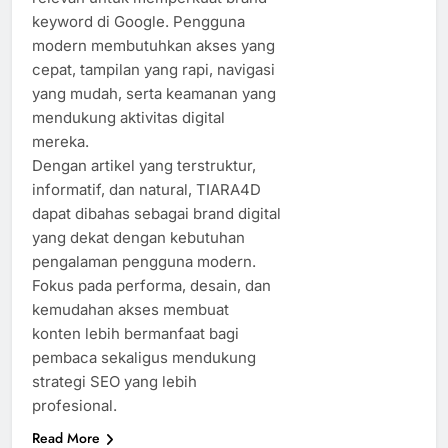
keyword di Google. Pengguna
modern membutuhkan akses yang
cepat, tampilan yang rapi, navigasi
yang mudah, serta keamanan yang
mendukung aktivitas digital
mereka.
Dengan artikel yang terstruktur,
informatif, dan natural, TIARA4D
dapat dibahas sebagai brand digital
yang dekat dengan kebutuhan
pengalaman pengguna modern.
Fokus pada performa, desain, dan
kemudahan akses membuat
konten lebih bermanfaat bagi
pembaca sekaligus mendukung
strategi SEO yang lebih
profesional.
Read More