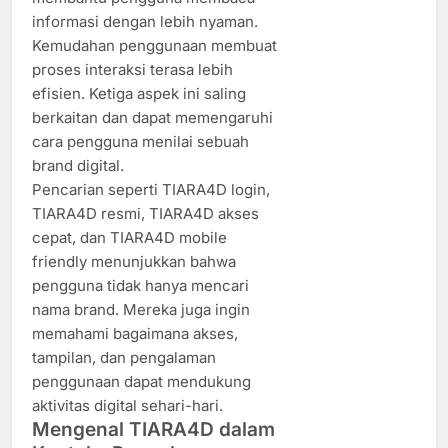
informasi dengan lebih nyaman.
Kemudahan penggunaan membuat
proses interaksi terasa lebih
efisien. Ketiga aspek ini saling
berkaitan dan dapat memengaruhi
cara pengguna menilai sebuah
brand digital.
Pencarian seperti TIARA4D login,
TIARA4D resmi, TIARA4D akses
cepat, dan TIARA4D mobile
friendly menunjukkan bahwa
pengguna tidak hanya mencari
nama brand. Mereka juga ingin
memahami bagaimana akses,
tampilan, dan pengalaman
penggunaan dapat mendukung
aktivitas digital sehari-hari.
Mengenal TIARA4D dalam