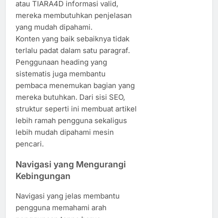
atau TIARA4D informasi valid,
mereka membutuhkan penjelasan
yang mudah dipahami.
Konten yang baik sebaiknya tidak
terlalu padat dalam satu paragraf.
Penggunaan heading yang
sistematis juga membantu
pembaca menemukan bagian yang
mereka butuhkan. Dari sisi SEO,
struktur seperti ini membuat artikel
lebih ramah pengguna sekaligus
lebih mudah dipahami mesin
pencari.
Navigasi yang Mengurangi
Kebingungan
Navigasi yang jelas membantu
pengguna memahami arah