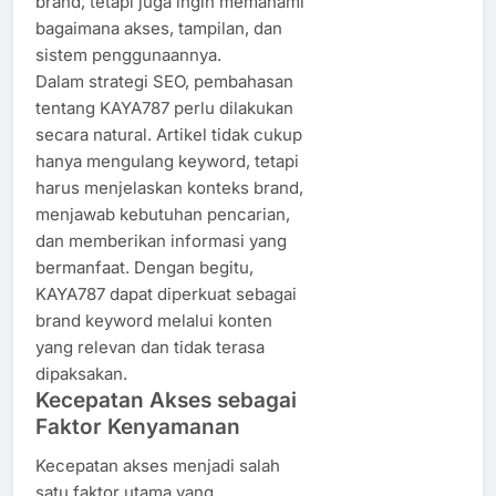
brand, tetapi juga ingin memahami
bagaimana akses, tampilan, dan
sistem penggunaannya.
Dalam strategi SEO, pembahasan
tentang KAYA787 perlu dilakukan
secara natural. Artikel tidak cukup
hanya mengulang keyword, tetapi
harus menjelaskan konteks brand,
menjawab kebutuhan pencarian,
dan memberikan informasi yang
bermanfaat. Dengan begitu,
KAYA787 dapat diperkuat sebagai
brand keyword melalui konten
yang relevan dan tidak terasa
dipaksakan.
Kecepatan Akses sebagai
Faktor Kenyamanan
Kecepatan akses menjadi salah
satu faktor utama yang