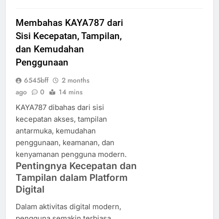
Membahas KAYA787 dari
Sisi Kecepatan, Tampilan,
dan Kemudahan
Penggunaan
6545bff
2 months
ago
0
14 mins
KAYA787 dibahas dari sisi
kecepatan akses, tampilan
antarmuka, kemudahan
penggunaan, keamanan, dan
kenyamanan pengguna modern.
Pentingnya Kecepatan dan
Tampilan dalam Platform
Digital
Dalam aktivitas digital modern,
pengguna semakin terbiasa