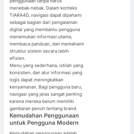
penggunaan tanpa harus
menebak-nebak. Dalam konteks
TIARA4D, navigasi dapat dipahami
sebagai bagian dari pengalaman
digital yang membantu pengguna
menemukan informasi utama,
membaca panduan, dan memahami
struktur sistem secara lebih
efisien.
Menu yang sederhana, istilah yang
konsisten, dan alur informasi yang
logis dapat meningkatkan
kenyamanan. Bagi pengguna baru,
navigasi yang jelas sangat penting
karena mereka belum memiliki
gambaran penuh tentang brand.
Kemudahan Penggunaan
untuk Pengguna Modern
Kemudahan penggunaan adalah