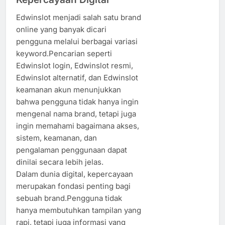
Edwinslot menjadi salah satu brand
online yang banyak dicari
pengguna melalui berbagai variasi
keyword.Pencarian seperti
Edwinslot login, Edwinslot resmi,
Edwinslot alternatif, dan Edwinslot
keamanan akun menunjukkan
bahwa pengguna tidak hanya ingin
mengenal nama brand, tetapi juga
ingin memahami bagaimana akses,
sistem, keamanan, dan
pengalaman penggunaan dapat
dinilai secara lebih jelas.
Dalam dunia digital, kepercayaan
merupakan fondasi penting bagi
sebuah brand.Pengguna tidak
hanya membutuhkan tampilan yang
rapi, tetapi juga informasi yang