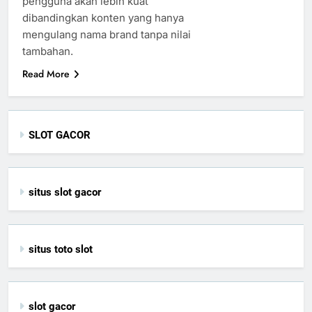
pengguna akan lebih kuat
dibandingkan konten yang hanya
mengulang nama brand tanpa nilai
tambahan.
Read More
SLOT GACOR
situs slot gacor
situs toto slot
slot gacor