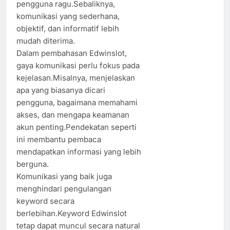
pengguna ragu.Sebaliknya,
komunikasi yang sederhana,
objektif, dan informatif lebih
mudah diterima.
Dalam pembahasan Edwinslot,
gaya komunikasi perlu fokus pada
kejelasan.Misalnya, menjelaskan
apa yang biasanya dicari
pengguna, bagaimana memahami
akses, dan mengapa keamanan
akun penting.Pendekatan seperti
ini membantu pembaca
mendapatkan informasi yang lebih
berguna.
Komunikasi yang baik juga
menghindari pengulangan
keyword secara
berlebihan.Keyword Edwinslot
tetap dapat muncul secara natural