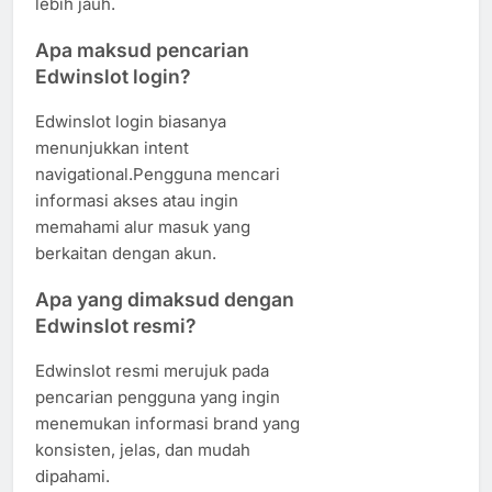
lebih jauh.
Apa maksud pencarian
Edwinslot login?
Edwinslot login biasanya
menunjukkan intent
navigational.Pengguna mencari
informasi akses atau ingin
memahami alur masuk yang
berkaitan dengan akun.
Apa yang dimaksud dengan
Edwinslot resmi?
Edwinslot resmi merujuk pada
pencarian pengguna yang ingin
menemukan informasi brand yang
konsisten, jelas, dan mudah
dipahami.