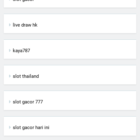
live draw hk
kaya787
slot thailand
slot gacor 777
slot gacor hari ini