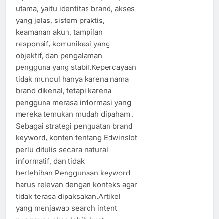
utama, yaitu identitas brand, akses
yang jelas, sistem praktis,
keamanan akun, tampilan
responsif, komunikasi yang
objektif, dan pengalaman
pengguna yang stabil.Kepercayaan
tidak muncul hanya karena nama
brand dikenal, tetapi karena
pengguna merasa informasi yang
mereka temukan mudah dipahami.
Sebagai strategi penguatan brand
keyword, konten tentang Edwinslot
perlu ditulis secara natural,
informatif, dan tidak
berlebihan.Penggunaan keyword
harus relevan dengan konteks agar
tidak terasa dipaksakan.Artikel
yang menjawab search intent