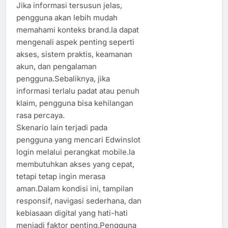
Jika informasi tersusun jelas,
pengguna akan lebih mudah
memahami konteks brand.Ia dapat
mengenali aspek penting seperti
akses, sistem praktis, keamanan
akun, dan pengalaman
pengguna.Sebaliknya, jika
informasi terlalu padat atau penuh
klaim, pengguna bisa kehilangan
rasa percaya.
Skenario lain terjadi pada
pengguna yang mencari Edwinslot
login melalui perangkat mobile.Ia
membutuhkan akses yang cepat,
tetapi tetap ingin merasa
aman.Dalam kondisi ini, tampilan
responsif, navigasi sederhana, dan
kebiasaan digital yang hati-hati
menjadi faktor penting.Pengguna