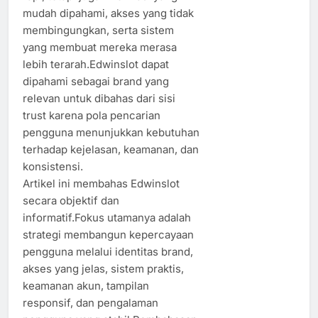
mudah dipahami, akses yang tidak
membingungkan, serta sistem
yang membuat mereka merasa
lebih terarah.Edwinslot dapat
dipahami sebagai brand yang
relevan untuk dibahas dari sisi
trust karena pola pencarian
pengguna menunjukkan kebutuhan
terhadap kejelasan, keamanan, dan
konsistensi.
Artikel ini membahas Edwinslot
secara objektif dan
informatif.Fokus utamanya adalah
strategi membangun kepercayaan
pengguna melalui identitas brand,
akses yang jelas, sistem praktis,
keamanan akun, tampilan
responsif, dan pengalaman