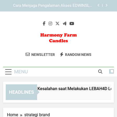
Skip
Cara Menjaga Pengalaman Akses LEBAH4D
to
Tetap Nyaman dan Terarah
content
Cara Menjaga Pengalaman Akses KAYA787 Tetap
Nyaman dan Terarah
Tips Menghindari Kesalahan saat Melakukan
LEBAH4D Login
Cara Menjaga Pengalaman Akses EDWINSLOT
Tetap Nyaman
Harmony Farm
Nikmati Lilin Aromaterapi Alami Dari
Cara Menjaga Pengalaman Akses LEBAH4D
NEWSLETTER
RANDOM NEWS
Tetap Nyaman dan Terarah
Candles
Harmony Farm Candles. Menciptakan
Cara Menjaga Pengalaman Akses KAYA787 Tetap
Suasana Yang Tenang Dan Nyaman Di
Nyaman dan Terarah
MENU
Rumah.
ps Menghindari Kesalahan saat Melakukan LEBAH4D Login
HEADLINES
Weeks Ago
Home
strategi brand