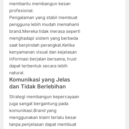
membantu membangun kesan
profesional.
Pengalaman yang stabil membuat
pengguna lebih mudah memahami
brand.Mereka tidak merasa seperti
menghadapi sistem yang berbeda
saat berpindah perangkat.Ketika
kenyamanan visual dan kejelasan
informasi berjalan bersama, trust
dapat terbentuk secara lebih
natural.
Komunikasi yang Jelas
dan Tidak Berlebihan
Strategi membangun kepercayaan
juga sangat bergantung pada
komunikasi.Brand yang
menggunakan klaim terlalu besar
tanpa penjelasan dapat membuat