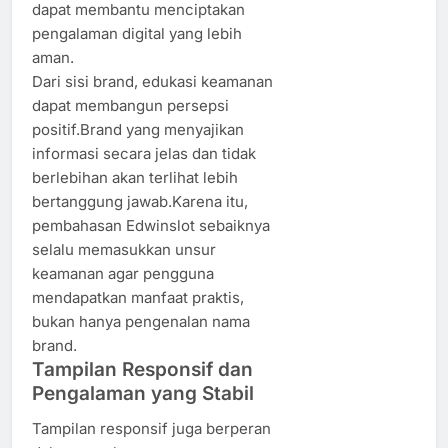
dapat membantu menciptakan
pengalaman digital yang lebih
aman.
Dari sisi brand, edukasi keamanan
dapat membangun persepsi
positif.Brand yang menyajikan
informasi secara jelas dan tidak
berlebihan akan terlihat lebih
bertanggung jawab.Karena itu,
pembahasan Edwinslot sebaiknya
selalu memasukkan unsur
keamanan agar pengguna
mendapatkan manfaat praktis,
bukan hanya pengenalan nama
brand.
Tampilan Responsif dan
Pengalaman yang Stabil
Tampilan responsif juga berperan