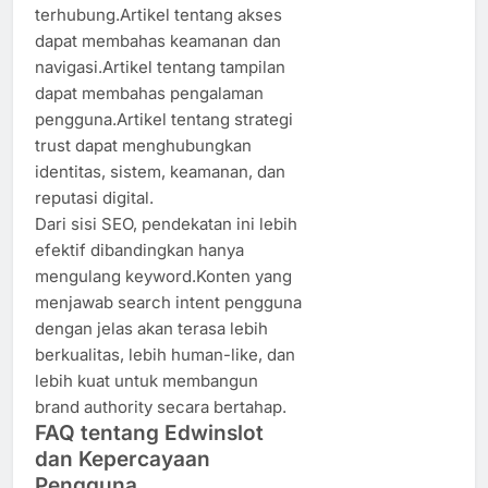
terhubung.Artikel tentang akses
dapat membahas keamanan dan
navigasi.Artikel tentang tampilan
dapat membahas pengalaman
pengguna.Artikel tentang strategi
trust dapat menghubungkan
identitas, sistem, keamanan, dan
reputasi digital.
Dari sisi SEO, pendekatan ini lebih
efektif dibandingkan hanya
mengulang keyword.Konten yang
menjawab search intent pengguna
dengan jelas akan terasa lebih
berkualitas, lebih human-like, dan
lebih kuat untuk membangun
brand authority secara bertahap.
FAQ tentang Edwinslot
dan Kepercayaan
Pengguna