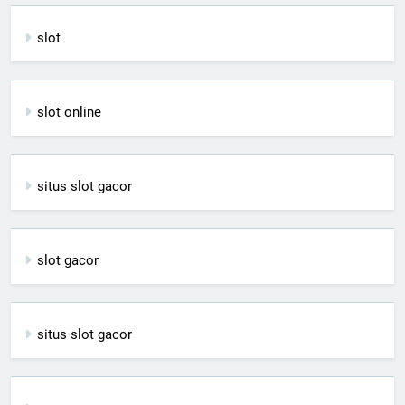
slot
slot online
situs slot gacor
slot gacor
situs slot gacor