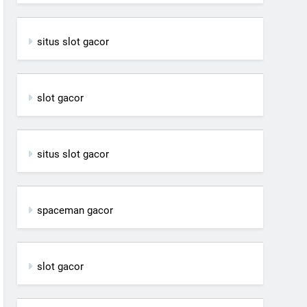
situs slot gacor
slot gacor
situs slot gacor
spaceman gacor
slot gacor