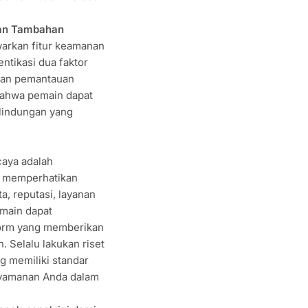
nan Tambahan
warkan fitur keamanan
ntikasi dua faktor
 dan pemantauan
 bahwa pemain dapat
lindungan yang
caya adalah
n memperhatikan
a, reputasi, layanan
main dapat
form yang memberikan
Selalu lakukan riset
g memiliki standar
nyamanan Anda dalam