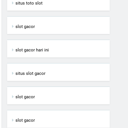
situs toto slot
slot gacor
slot gacor hari ini
situs slot gacor
slot gacor
slot gacor