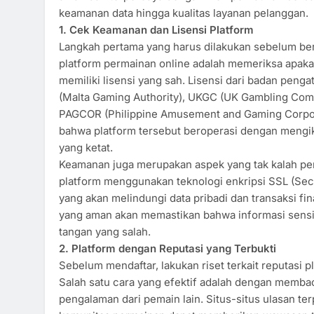
keamanan data hingga kualitas layanan pelanggan.
1. Cek Keamanan dan Lisensi Platform
Langkah pertama yang harus dilakukan sebelum b
platform permainan online adalah memeriksa apaka
memiliki lisensi yang sah. Lisensi dari badan peng
(Malta Gaming Authority), UKGC (UK Gambling Comm
PAGCOR (Philippine Amusement and Gaming Corpor
bahwa platform tersebut beroperasi dengan mengiku
yang ketat.
Keamanan juga merupakan aspek yang tak kalah pen
platform menggunakan teknologi enkripsi SSL (Sec
yang akan melindungi data pribadi dan transaksi fin
yang aman akan memastikan bahwa informasi sensiti
tangan yang salah.
2. Platform dengan Reputasi yang Terbukti
Sebelum mendaftar, lakukan riset terkait reputasi p
Salah satu cara yang efektif adalah dengan memba
pengalaman dari pemain lain. Situs-situs ulasan te