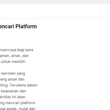
encari Platform
erpercaya bagi para
aman, aman, dan
 untuk memilih
n bermain yang
 yang aman dan
nting. Terutama dalam
, keamanan dan
Artikel ini akan
ang mencari platform
ai aspek, mulai dari