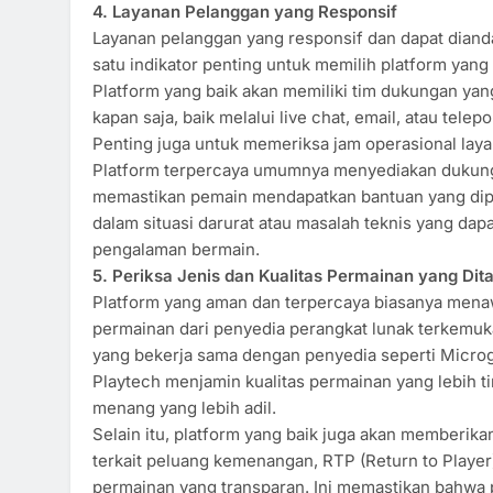
4. Layanan Pelanggan yang Responsif
Layanan pelanggan yang responsif dan dapat dianda
satu indikator penting untuk memilih platform yan
Platform yang baik akan memiliki tim dukungan ya
kapan saja, baik melalui live chat, email, atau telepo
Penting juga untuk memeriksa jam operasional lay
Platform terpercaya umumnya menyediakan dukun
memastikan pemain mendapatkan bantuan yang dip
dalam situasi darurat atau masalah teknis yang da
pengalaman bermain.
5. Periksa Jenis dan Kualitas Permainan yang Di
Platform yang aman dan terpercaya biasanya mena
permainan dari penyedia perangkat lunak terkemuka
yang bekerja sama dengan penyedia seperti Microg
Playtech menjamin kualitas permainan yang lebih t
menang yang lebih adil.
Selain itu, platform yang baik juga akan memberika
terkait peluang kemenangan, RTP (Return to Player)
permainan yang transparan. Ini memastikan bahwa 