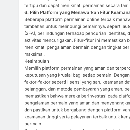
tertipu dan dapat menikmati permainan secara fair.
6. Pilih Platform yang Menawarkan Fitur Keama
Beberapa platform permainan online terbaik mena
tambahan untuk melindungi pemainnya, seperti aute
(2FA), perlindungan terhadap pencurian identitas,
aktivitas mencurigakan. Fitur-fitur ini memastikan
menikmati pengalaman bermain dengan tingkat per
maksimal.
Kesimpulan
Memilih platform permainan yang aman dan terper
keputusan yang krusial bagi setiap pemain. Denga
faktor-faktor seperti lisensi yang sah, keamanan dat
pelanggan, dan metode pembayaran yang aman, pe
memastikan bahwa mereka berinvestasi pada plat
pengalaman bermain yang aman dan menyenangkan. 
dan pastikan untuk bergabung dengan platform yan
keamanan tinggi serta pelayanan terbaik untuk ke
bermain.