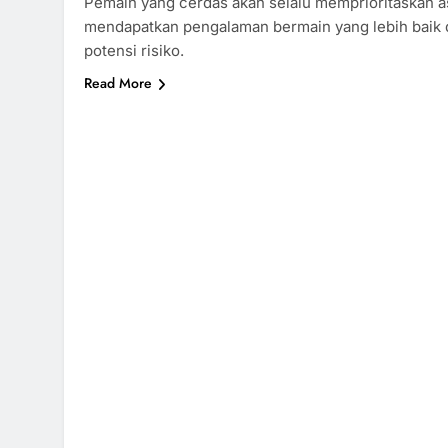
Pemain yang cerdas akan selalu memprioritaskan a
mendapatkan pengalaman bermain yang lebih baik d
potensi risiko.
Read More