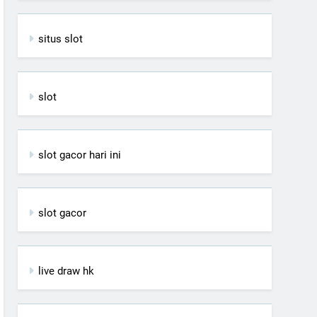
situs slot
slot
slot gacor hari ini
slot gacor
live draw hk