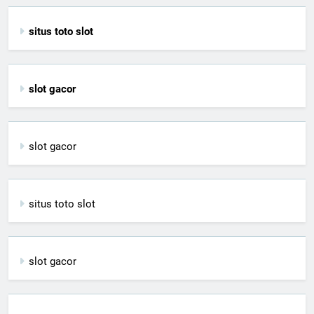
situs toto slot
slot gacor
slot gacor
situs toto slot
slot gacor