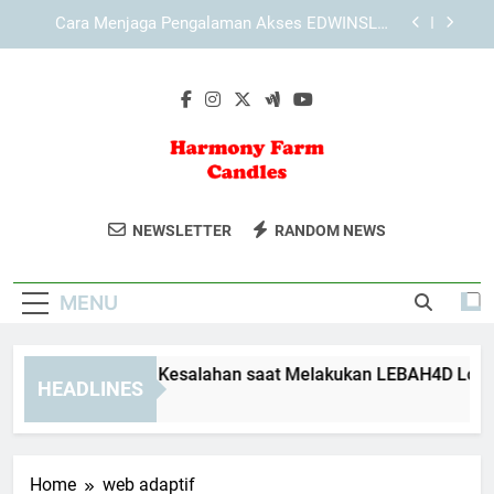
Skip
Cara Menjaga Pengalaman Akses LEBAH4D
to
Tetap Nyaman dan Terarah
content
Cara Menjaga Pengalaman Akses KAYA787 Tetap
Nyaman dan Terarah
Tips Menghindari Kesalahan saat Melakukan
LEBAH4D Login
Cara Menjaga Pengalaman Akses EDWINSLOT
Tetap Nyaman
Harmony Farm
Nikmati Lilin Aromaterapi Alami Dari
Cara Menjaga Pengalaman Akses LEBAH4D
NEWSLETTER
RANDOM NEWS
Tetap Nyaman dan Terarah
Candles
Harmony Farm Candles. Menciptakan
Cara Menjaga Pengalaman Akses KAYA787 Tetap
Suasana Yang Tenang Dan Nyaman Di
Nyaman dan Terarah
MENU
Rumah.
ps Menghindari Kesalahan saat Melakukan LEBAH4D Login
HEADLINES
Weeks Ago
Home
web adaptif