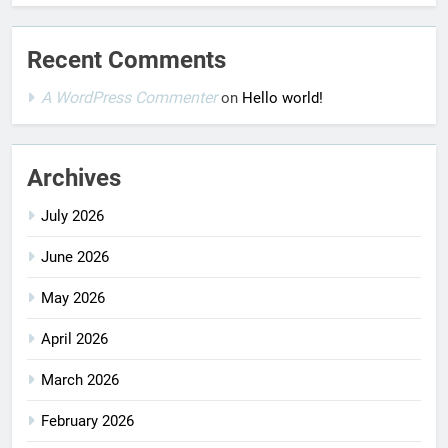
Recent Comments
A WordPress Commenter
on
Hello world!
Archives
July 2026
June 2026
May 2026
April 2026
March 2026
February 2026