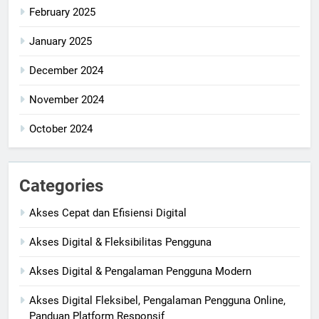
February 2025
January 2025
December 2024
November 2024
October 2024
Categories
Akses Cepat dan Efisiensi Digital
Akses Digital & Fleksibilitas Pengguna
Akses Digital & Pengalaman Pengguna Modern
Akses Digital Fleksibel, Pengalaman Pengguna Online,
Panduan Platform Responsif