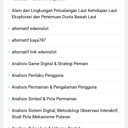
Alam dan Lingkungan Petualangan Laut Kehidupan Laut
Eksplorasi dan Penemuan Dunia Bawah Laut
alternatif edwinslot
alternatif kaya787
alternatif link edwinslot
Analisis Game Digital & Strategi Pemain
Analisis Perilaku Pengguna
Analisis Permainan & Pengalaman Pengguna
Analisis Simbol & Pola Permainan
Analisis Sistem Digital, Metodologi Observasi Interaktif,
Studi Pola Mekanisme Putaran