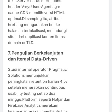
text”.Server harus merespons
header Vary: User-Agent agar
cache CDN memilih versi HTML
optimal.Di samping itu, atribut
hreflang mengarahkan bot ke
halaman terlokalisasi, melindungi
situs dari duplikasi konten lintas
domain ccTLD.
7.Pengujian Berkelanjutan
dan Iterasi Data-Driven
Studi internal operator Pragmatic
Solutions menunjukkan
peningkatan retention harian 4 %
setelah menerapkan continuous
usability testing setiap dua
minggu.Platform seperti Hotjar dan
Firebase Analytics merekam
heatmap interaksi, membantu tim