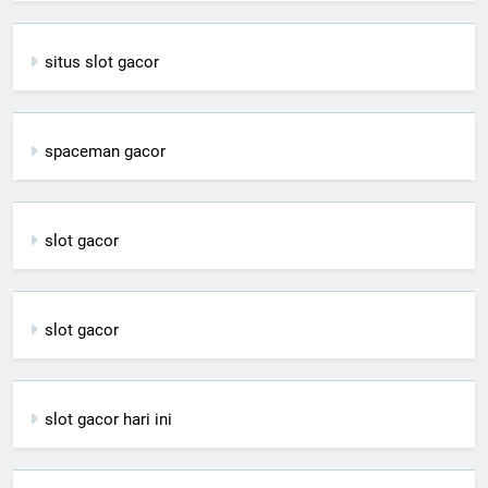
situs slot gacor
spaceman gacor
slot gacor
slot gacor
slot gacor hari ini