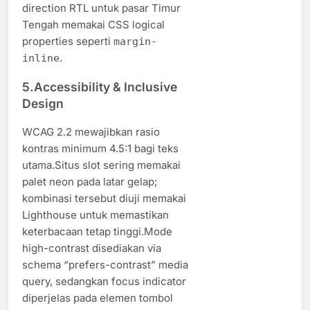
direction RTL untuk pasar Timur
Tengah memakai CSS logical
properties seperti
margin-
.
inline
5.Accessibility & Inclusive
Design
WCAG 2.2 mewajibkan rasio
kontras minimum 4.5:1 bagi teks
utama.Situs slot sering memakai
palet neon pada latar gelap;
kombinasi tersebut diuji memakai
Lighthouse untuk memastikan
keterbacaan tetap tinggi.Mode
high-contrast disediakan via
schema “prefers-contrast” media
query, sedangkan focus indicator
diperjelas pada elemen tombol