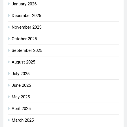
January 2026
December 2025
November 2025
October 2025
September 2025
August 2025
July 2025
June 2025
May 2025
April 2025
March 2025