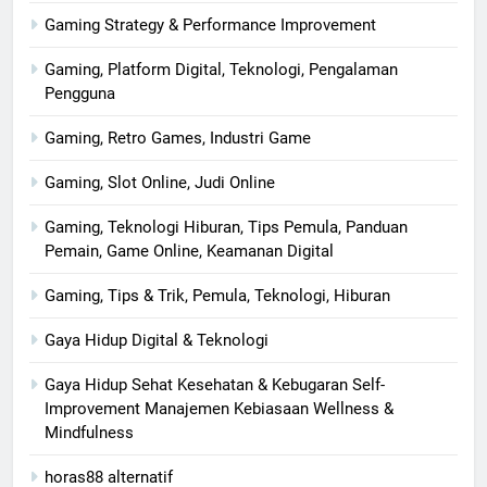
Gaming Strategy & Performance Improvement
Gaming, Platform Digital, Teknologi, Pengalaman
Pengguna
Gaming, Retro Games, Industri Game
Gaming, Slot Online, Judi Online
Gaming, Teknologi Hiburan, Tips Pemula, Panduan
Pemain, Game Online, Keamanan Digital
Gaming, Tips & Trik, Pemula, Teknologi, Hiburan
Gaya Hidup Digital & Teknologi
Gaya Hidup Sehat Kesehatan & Kebugaran Self-
Improvement Manajemen Kebiasaan Wellness &
Mindfulness
horas88 alternatif