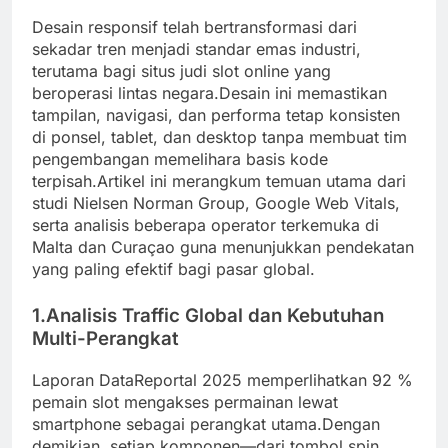
Desain responsif telah bertransformasi dari
sekadar tren menjadi standar emas industri,
terutama bagi situs judi slot online yang
beroperasi lintas negara.Desain ini memastikan
tampilan, navigasi, dan performa tetap konsisten
di ponsel, tablet, dan desktop tanpa membuat tim
pengembangan memelihara basis kode
terpisah.Artikel ini merangkum temuan utama dari
studi Nielsen Norman Group, Google Web Vitals,
serta analisis beberapa operator terkemuka di
Malta dan Curaçao guna menunjukkan pendekatan
yang paling efektif bagi pasar global.
1.Analisis Traffic Global dan Kebutuhan
Multi-Perangkat
Laporan DataReportal 2025 memperlihatkan 92 %
pemain slot mengakses permainan lewat
smartphone sebagai perangkat utama.Dengan
demikian, setiap komponen—dari tombol spin