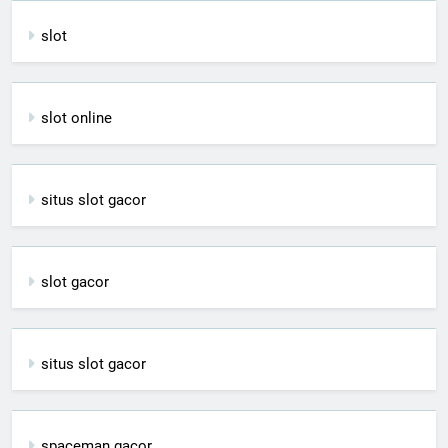
slot
slot online
situs slot gacor
slot gacor
situs slot gacor
spaceman gacor