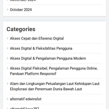
October 2024
Categories
Akses Cepat dan Efisiensi Digital
Akses Digital & Fleksibilitas Pengguna
Akses Digital & Pengalaman Pengguna Modern
Akses Digital Fleksibel, Pengalaman Pengguna Online,
Panduan Platform Responsif
Alam dan Lingkungan Petualangan Laut Kehidupan Laut
Eksplorasi dan Penemuan Dunia Bawah Laut
alternatif edwinslot
alternatif kaya787