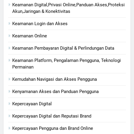
Keamanan Digital,Privasi Online,Panduan Akses,Proteksi
Akun,Jaringan & Konektivitas
Keamanan Login dan Akses
Keamanan Online
Keamanan Pembayaran Digital & Perlindungan Data
Keamanan Platform, Pengalaman Pengguna, Teknologi
Permainan
Kemudahan Navigasi dan Akses Pengguna
Kenyamanan Akses dan Panduan Pengguna
Kepercayaan Digital
Kepercayaan Digital dan Reputasi Brand
Kepercayaan Pengguna dan Brand Online