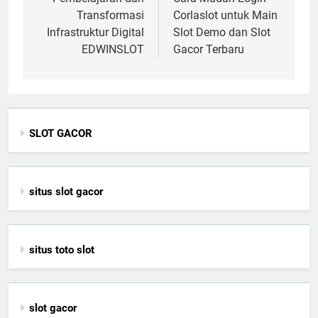
navigation
Transformasi
Corlaslot untuk Main
Infrastruktur Digital
Slot Demo dan Slot
EDWINSLOT
Gacor Terbaru
SLOT GACOR
situs slot gacor
situs toto slot
slot gacor