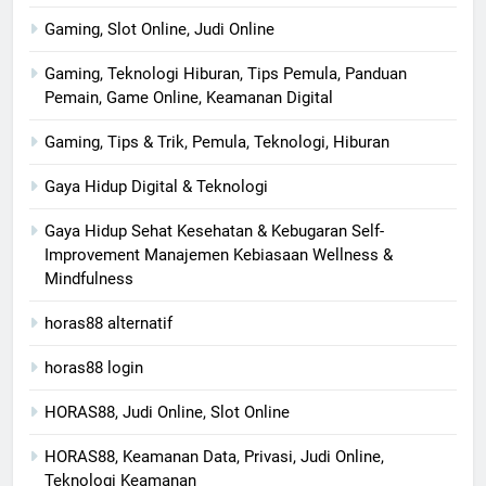
Gaming, Slot Online, Judi Online
Gaming, Teknologi Hiburan, Tips Pemula, Panduan
Pemain, Game Online, Keamanan Digital
Gaming, Tips & Trik, Pemula, Teknologi, Hiburan
Gaya Hidup Digital & Teknologi
Gaya Hidup Sehat Kesehatan & Kebugaran Self-
Improvement Manajemen Kebiasaan Wellness &
Mindfulness
horas88 alternatif
horas88 login
HORAS88, Judi Online, Slot Online
HORAS88, Keamanan Data, Privasi, Judi Online,
Teknologi Keamanan