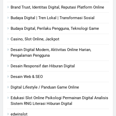
Brand Trust, Identitas Digital, Reputasi Platform Online
Budaya Digital | Tren Lokal | Transformasi Sosial
Budaya Digital, Perilaku Pengguna, Teknologi Game
Casino, Slot Online, Jackpot
Desain Digital Modern, Aktivitas Online Harian,
Pengalaman Pengguna
Desain Responsif dan Hiburan Digital
Desain Web & SEO
Digital Lifestyle / Panduan Game Online
Edukasi Slot Online Psikologi Permainan Digital Analisis
Sistem RNG Literasi Hiburan Digital
edwinslot