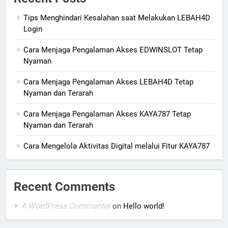
Tips Menghindari Kesalahan saat Melakukan LEBAH4D
Login
Cara Menjaga Pengalaman Akses EDWINSLOT Tetap
Nyaman
Cara Menjaga Pengalaman Akses LEBAH4D Tetap
Nyaman dan Terarah
Cara Menjaga Pengalaman Akses KAYA787 Tetap
Nyaman dan Terarah
Cara Mengelola Aktivitas Digital melalui Fitur KAYA787
Recent Comments
A WordPress Commenter
on
Hello world!