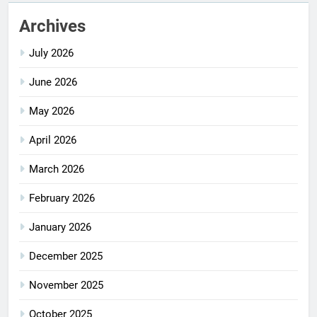
Archives
July 2026
June 2026
May 2026
April 2026
March 2026
February 2026
January 2026
December 2025
November 2025
October 2025