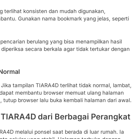
terlihat konsisten dan mudah digunakan,
antu. Gunakan nama bookmark yang jelas, seperti
encarian berulang yang bisa menampilkan hasil
iperiksa secara berkala agar tidak tertukar dengan
 Normal
ika tampilan TIARA4D terlihat tidak normal, lambat,
 dapat membantu browser memuat ulang halaman
, tutup browser lalu buka kembali halaman dari awal.
 TIARA4D dari Berbagai Perangkat
D melalui ponsel saat berada di luar rumah. Ia