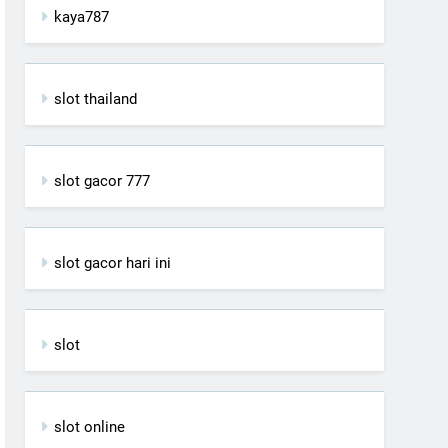
kaya787
slot thailand
slot gacor 777
slot gacor hari ini
slot
slot online