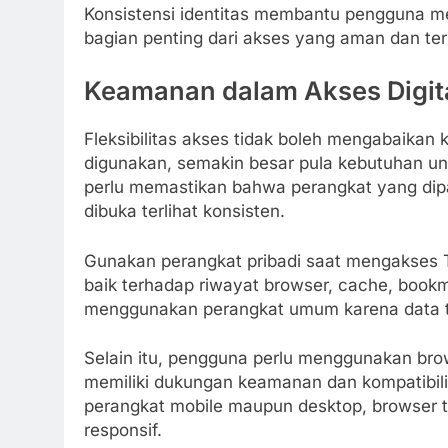
Konsistensi identitas membantu pengguna me
bagian penting dari akses yang aman dan te
Keamanan dalam Akses Digita
Fleksibilitas akses tidak boleh mengabaika
digunakan, semakin besar pula kebutuhan u
perlu memastikan bahwa perangkat yang dip
dibuka terlihat konsisten.
Gunakan perangkat pribadi saat mengakses T
baik terhadap riwayat browser, cache, book
menggunakan perangkat umum karena data te
Selain itu, pengguna perlu menggunakan bro
memiliki dukungan keamanan dan kompatibili
perangkat mobile maupun desktop, browser t
responsif.