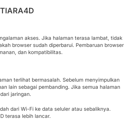
 TIARA4D
galaman akses. Jika halaman terasa lambat, tidak
apakah browser sudah diperbarui. Pembaruan browser
anan, dan kompatibilitas.
laman terlihat bermasalah. Sebelum menyimpulkan
aman lain sebagai pembanding. Jika semua halaman
ari jaringan.
h dari Wi-Fi ke data seluler atau sebaliknya.
 terasa lebih lancar.