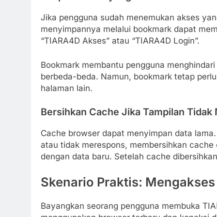
Jika pengguna sudah menemukan akses yang 
menyimpannya melalui bookmark dapat memb
“TIARA4D Akses” atau “TIARA4D Login”.
Bookmark membantu pengguna menghindari p
berbeda-beda. Namun, bookmark tetap perlu d
halaman lain.
Bersihkan Cache Jika Tampilan Tidak
Cache browser dapat menyimpan data lama. J
atau tidak merespons, membersihkan cache
dengan data baru. Setelah cache dibersihkan
Skenario Praktis: Mengakses
Bayangkan seorang pengguna membuka TIARA4