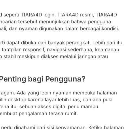
rd seperti TIARA4D login, TIARA4D resmi, TIARA4D
pencarian tersebut menunjukkan bahwa pengguna
li, dan nyaman digunakan dalam berbagai kondisi.
ti dapat dibuka dari banyak perangkat. Lebih dari itu,
g tampilan responsif, navigasi sederhana, keamanan
stabil meskipun diakses melalui jaringan atau
 Penting bagi Pengguna?
beragam. Ada yang lebih nyaman membuka halaman
lih desktop karena layar lebih luas, dan ada pula
rena itu, sebuah akses digital perlu mampu
mbuat pengalaman terasa rumit.
 perlu dipahami dari sisi kenyamanan. Ketika halaman