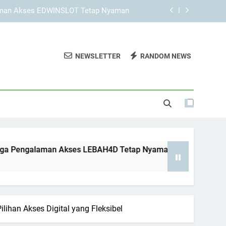
aman Akses EDWINSLOT Tetap Nyaman
s LEBAH4D Tetap Nyaman dan Terarah
s KAYA787 Tetap Nyaman dan Terarah
NEWSLETTER
RANDOM NEWS
alahan saat Melakukan LEBAH4D Login
akan Suasana Yang Tenang Dan Nyaman Di Rumah.
aman Akses EDWINSLOT Tetap Nyaman
s LEBAH4D Tetap Nyaman dan Terarah
s KAYA787 Tetap Nyaman dan Terarah
man Akses LEBAH4D Tetap Nyaman dan Terarah
Cara M
3 Weeks 
lihan Akses Digital yang Fleksibel