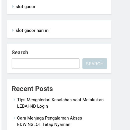
slot gacor
slot gacor hari ini
Search
SEARCH
Recent Posts
Tips Menghindari Kesalahan saat Melakukan
LEBAH4D Login
Cara Menjaga Pengalaman Akses
EDWINSLOT Tetap Nyaman