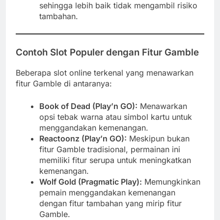
sehingga lebih baik tidak mengambil risiko
tambahan.
Contoh Slot Populer dengan Fitur Gamble
Beberapa slot online terkenal yang menawarkan
fitur Gamble di antaranya:
Book of Dead (Play’n GO):
Menawarkan
opsi tebak warna atau simbol kartu untuk
menggandakan kemenangan.
Reactoonz (Play’n GO):
Meskipun bukan
fitur Gamble tradisional, permainan ini
memiliki fitur serupa untuk meningkatkan
kemenangan.
Wolf Gold (Pragmatic Play):
Memungkinkan
pemain menggandakan kemenangan
dengan fitur tambahan yang mirip fitur
Gamble.