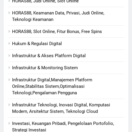
HORAS88, Judi Online, Slot Online
HORAS88, Keamanan Data, Privasi, Judi Online,
Teknologi Keamanan
HORAS88, Slot Online, Fitur Bonus, Free Spins
Hukum & Regulasi Digital
Infrastruktur & Akses Platform Digital
Infrastruktur & Monitoring Sistem
Infrastruktur Digital,Manajemen Platform
Online,Stabilitas Sistem,Optimalisasi
Teknologi,Pengalaman Pengguna
Infrastruktur Teknologi, Inovasi Digital, Komputasi
Modern, Arsitektur Sistem, Teknologi Cloud
Investasi, Keuangan Pribadi, Pengelolaan Portofolio,
Strategi Investasi