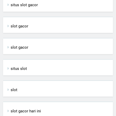
situs slot gacor
slot gacor
slot gacor
situs slot
slot
slot gacor hari ini