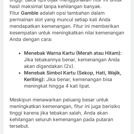
hasil maksimal tanpa kehilangan banyak.
Fitur
Gamble
adalah opsi tambahan dalam
permainan slot yang muncul setiap kali Anda
mendapatkan kemenangan. Fitur ini memberikan
kesempatan untuk meningkatkan nilai kemenangan
Anda dengan cara:
Menebak Warna Kartu (Merah atau Hitam):
Jika tebakannya benar, kemenangan Anda
akan digandakan (2x).
Menebak Simbol Kartu (Sekop, Hati, Wajik,
Keriting):
Jika benar, kemenangan bisa
meningkat hingga 4 kali lipat.
Meskipun menawarkan peluang besar untuk
meningkatkan kemenangan, fitur ini juga berisiko
tinggi karena jika tebakan salah, Anda akan
kehilangan seluruh kemenangan pada putaran
tersebut.