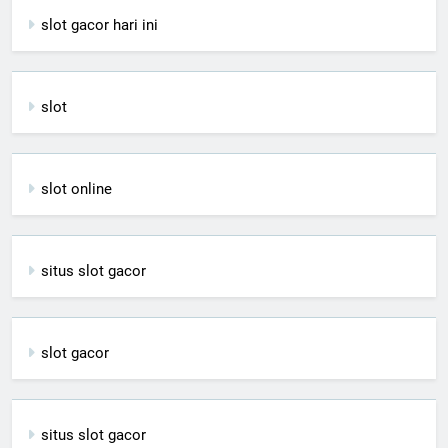
slot gacor hari ini
slot
slot online
situs slot gacor
slot gacor
situs slot gacor