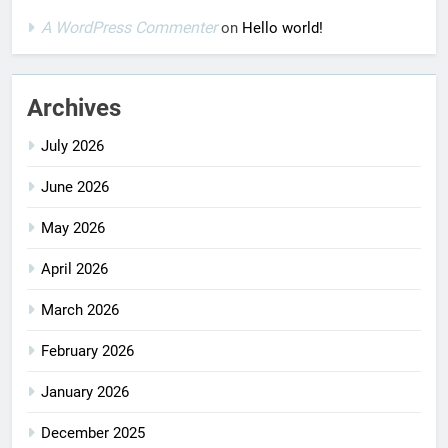
A WordPress Commenter
on
Hello world!
Archives
July 2026
June 2026
May 2026
April 2026
March 2026
February 2026
January 2026
December 2025