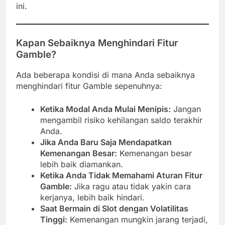
ini.
Kapan Sebaiknya Menghindari Fitur
Gamble?
Ada beberapa kondisi di mana Anda sebaiknya
menghindari fitur Gamble sepenuhnya:
Ketika Modal Anda Mulai Menipis:
Jangan
mengambil risiko kehilangan saldo terakhir
Anda.
Jika Anda Baru Saja Mendapatkan
Kemenangan Besar:
Kemenangan besar
lebih baik diamankan.
Ketika Anda Tidak Memahami Aturan Fitur
Gamble:
Jika ragu atau tidak yakin cara
kerjanya, lebih baik hindari.
Saat Bermain di Slot dengan Volatilitas
Tinggi:
Kemenangan mungkin jarang terjadi,