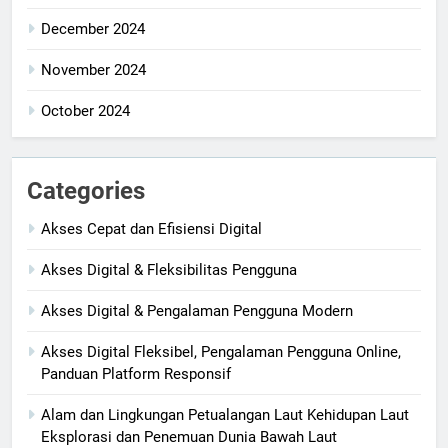
December 2024
November 2024
October 2024
Categories
Akses Cepat dan Efisiensi Digital
Akses Digital & Fleksibilitas Pengguna
Akses Digital & Pengalaman Pengguna Modern
Akses Digital Fleksibel, Pengalaman Pengguna Online,
Panduan Platform Responsif
Alam dan Lingkungan Petualangan Laut Kehidupan Laut
Eksplorasi dan Penemuan Dunia Bawah Laut