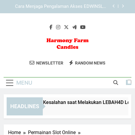
Skip
Cara Menjaga Pengalaman Akses LEBAH4D
to
Tetap Nyaman dan Terarah
content
Cara Menjaga Pengalaman Akses KAYA787 Tetap
Nyaman dan Terarah
Tips Menghindari Kesalahan saat Melakukan
LEBAH4D Login
Cara Menjaga Pengalaman Akses EDWINSLOT
Tetap Nyaman
Harmony Farm
Nikmati Lilin Aromaterapi Alami Dari
Cara Menjaga Pengalaman Akses LEBAH4D
NEWSLETTER
RANDOM NEWS
Tetap Nyaman dan Terarah
Candles
Harmony Farm Candles. Menciptakan
Cara Menjaga Pengalaman Akses KAYA787 Tetap
Suasana Yang Tenang Dan Nyaman Di
Nyaman dan Terarah
MENU
Rumah.
ps Menghindari Kesalahan saat Melakukan LEBAH4D Login
HEADLINES
Weeks Ago
Home
Permainan Slot Online