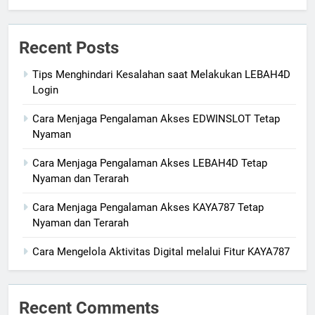
Recent Posts
Tips Menghindari Kesalahan saat Melakukan LEBAH4D
Login
Cara Menjaga Pengalaman Akses EDWINSLOT Tetap
Nyaman
Cara Menjaga Pengalaman Akses LEBAH4D Tetap
Nyaman dan Terarah
Cara Menjaga Pengalaman Akses KAYA787 Tetap
Nyaman dan Terarah
Cara Mengelola Aktivitas Digital melalui Fitur KAYA787
Recent Comments