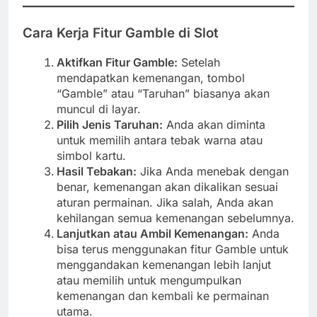
Cara Kerja Fitur Gamble di Slot
Aktifkan Fitur Gamble:
Setelah
mendapatkan kemenangan, tombol
“Gamble” atau “Taruhan” biasanya akan
muncul di layar.
Pilih Jenis Taruhan:
Anda akan diminta
untuk memilih antara tebak warna atau
simbol kartu.
Hasil Tebakan:
Jika Anda menebak dengan
benar, kemenangan akan dikalikan sesuai
aturan permainan. Jika salah, Anda akan
kehilangan semua kemenangan sebelumnya.
Lanjutkan atau Ambil Kemenangan:
Anda
bisa terus menggunakan fitur Gamble untuk
menggandakan kemenangan lebih lanjut
atau memilih untuk mengumpulkan
kemenangan dan kembali ke permainan
utama.