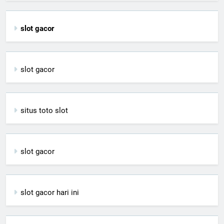
slot gacor
slot gacor
situs toto slot
slot gacor
slot gacor hari ini