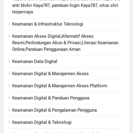
anti blokir Kaya787, panduan login Kaya787, situs slot
terpercaya
Keamanan & Infrastruktur Teknologi
Keamanan Akses Digital,Alternatif Akses
Resmi,Perlindungan Akun & Privasi,Literasi Keamanan
Online,Panduan Penggunaan Aman
Keamanan Data Digital
Keamanan Digital & Manajemen Akses
Keamanan Digital & Manajemen Akses Platform
Keamanan Digital & Panduan Pengguna
Keamanan Digital & Pengalaman Pengguna
Keamanan Digital & Teknologi