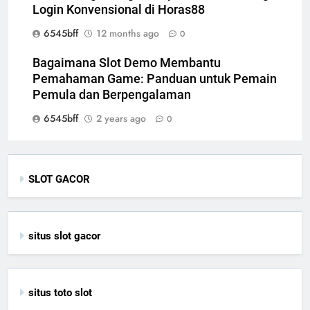
Login Konvensional di Horas88
6545bff
12 months ago
0
Bagaimana Slot Demo Membantu
Pemahaman Game: Panduan untuk Pemain
Pemula dan Berpengalaman
6545bff
2 years ago
0
SLOT GACOR
situs slot gacor
situs toto slot