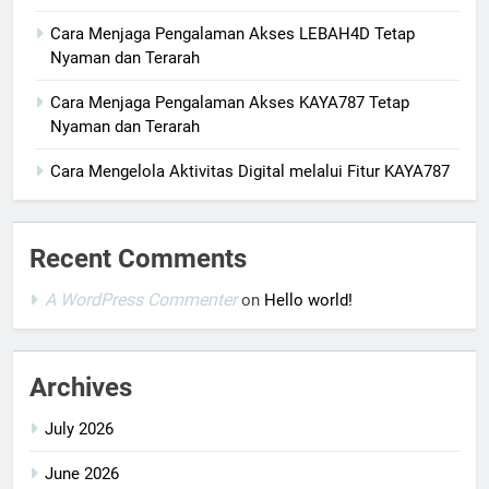
Cara Menjaga Pengalaman Akses LEBAH4D Tetap
Nyaman dan Terarah
Cara Menjaga Pengalaman Akses KAYA787 Tetap
Nyaman dan Terarah
Cara Mengelola Aktivitas Digital melalui Fitur KAYA787
Recent Comments
A WordPress Commenter
on
Hello world!
Archives
July 2026
June 2026