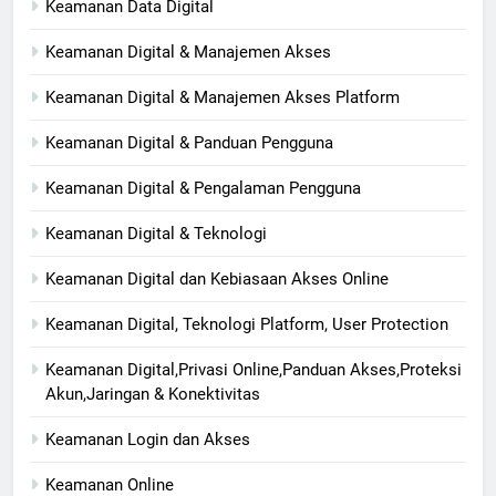
Keamanan Data Digital
Keamanan Digital & Manajemen Akses
Keamanan Digital & Manajemen Akses Platform
Keamanan Digital & Panduan Pengguna
Keamanan Digital & Pengalaman Pengguna
Keamanan Digital & Teknologi
Keamanan Digital dan Kebiasaan Akses Online
Keamanan Digital, Teknologi Platform, User Protection
Keamanan Digital,Privasi Online,Panduan Akses,Proteksi
Akun,Jaringan & Konektivitas
Keamanan Login dan Akses
Keamanan Online