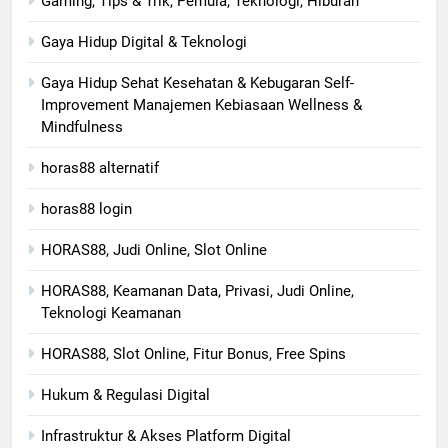
Gaming, Tips & Trik, Pemula, Teknologi, Hiburan
Gaya Hidup Digital & Teknologi
Gaya Hidup Sehat Kesehatan & Kebugaran Self-
Improvement Manajemen Kebiasaan Wellness &
Mindfulness
horas88 alternatif
horas88 login
HORAS88, Judi Online, Slot Online
HORAS88, Keamanan Data, Privasi, Judi Online,
Teknologi Keamanan
HORAS88, Slot Online, Fitur Bonus, Free Spins
Hukum & Regulasi Digital
Infrastruktur & Akses Platform Digital