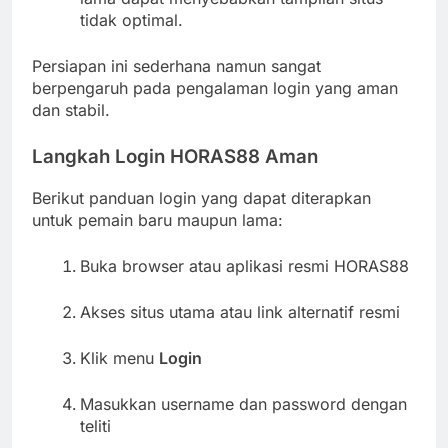
tidak optimal.
Persiapan ini sederhana namun sangat
berpengaruh pada pengalaman login yang aman
dan stabil.
Langkah Login HORAS88 Aman
Berikut panduan login yang dapat diterapkan
untuk pemain baru maupun lama:
Buka browser atau aplikasi resmi HORAS88
Akses situs utama atau link alternatif resmi
Klik menu
Login
Masukkan username dan password dengan
teliti