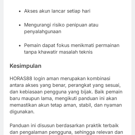
Akses akun lancar setiap hari
Mengurangi risiko penipuan atau
penyalahgunaan
Pemain dapat fokus menikmati permainan
tanpa khawatir masalah teknis
Kesimpulan
HORAS88 login aman merupakan kombinasi
antara akses yang benar, perangkat yang sesuai,
dan kebiasaan pengguna yang bijak. Baik pemain
baru maupun lama, mengikuti panduan ini akan
memastikan akun tetap aman, stabil, dan nyaman
digunakan.
Panduan ini disusun berdasarkan praktik terbaik
dan pengalaman pengguna, sehingga relevan dan