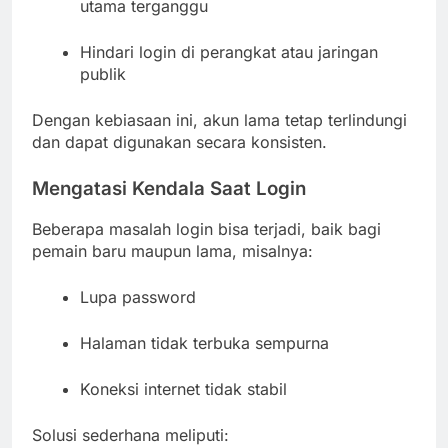
utama terganggu
Hindari login di perangkat atau jaringan
publik
Dengan kebiasaan ini, akun lama tetap terlindungi
dan dapat digunakan secara konsisten.
Mengatasi Kendala Saat Login
Beberapa masalah login bisa terjadi, baik bagi
pemain baru maupun lama, misalnya:
Lupa password
Halaman tidak terbuka sempurna
Koneksi internet tidak stabil
Solusi sederhana meliputi: