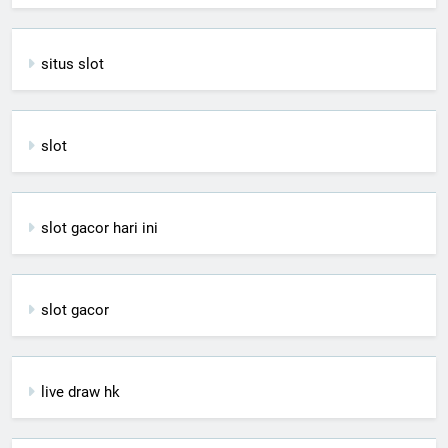
situs slot
slot
slot gacor hari ini
slot gacor
live draw hk