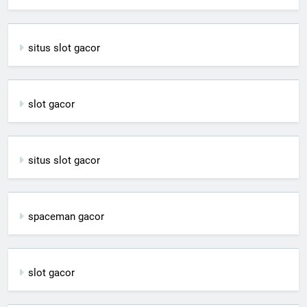
situs slot gacor
slot gacor
situs slot gacor
spaceman gacor
slot gacor