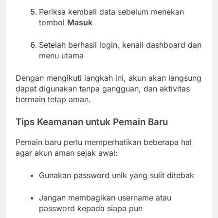
Periksa kembali data sebelum menekan
tombol
Masuk
Setelah berhasil login, kenali dashboard dan
menu utama
Dengan mengikuti langkah ini, akun akan langsung
dapat digunakan tanpa gangguan, dan aktivitas
bermain tetap aman.
Tips Keamanan untuk Pemain Baru
Pemain baru perlu memperhatikan beberapa hal
agar akun aman sejak awal:
Gunakan password unik yang sulit ditebak
Jangan membagikan username atau
password kepada siapa pun