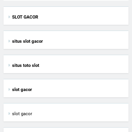
SLOT GACOR
situs slot gacor
situs toto slot
slot gacor
slot gacor