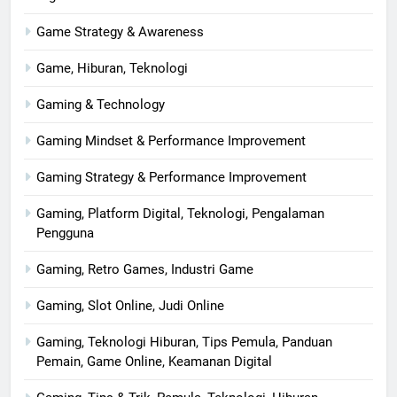
Game Strategy & Awareness
Game, Hiburan, Teknologi
Gaming & Technology
Gaming Mindset & Performance Improvement
Gaming Strategy & Performance Improvement
Gaming, Platform Digital, Teknologi, Pengalaman
Pengguna
Gaming, Retro Games, Industri Game
Gaming, Slot Online, Judi Online
Gaming, Teknologi Hiburan, Tips Pemula, Panduan
Pemain, Game Online, Keamanan Digital