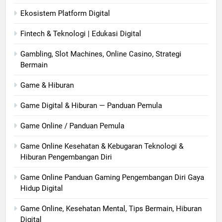
Ekosistem Platform Digital
Fintech & Teknologi | Edukasi Digital
Gambling, Slot Machines, Online Casino, Strategi
Bermain
Game & Hiburan
Game Digital & Hiburan — Panduan Pemula
Game Online / Panduan Pemula
Game Online Kesehatan & Kebugaran Teknologi &
Hiburan Pengembangan Diri
Game Online Panduan Gaming Pengembangan Diri Gaya
Hidup Digital
Game Online, Kesehatan Mental, Tips Bermain, Hiburan
Digital