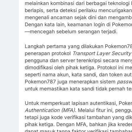
melainkan kombinasi dari berbagai teknologi 
berlapis, serta deteksi perilaku mencurigak
mengenali ancaman sejak dini dan mengambil
Dengan kata lain, keamanan login di Pokemo
—mencegah sebelum serangan terjadi.
Langkah pertama yang dilakukan Pokemon78
penerapan protokol
Transport Layer Security
pengguna dan server terenkripsi secara meny
dimodifikasi oleh pihak ketiga. Protokol ini
seperti nama akun, kata sandi, dan token aut
Pokemon787 juga menerapkan sistem
passw
untuk memastikan kata sandi tidak pernah te
Untuk memperkuat lapisan autentikasi, Po
Authentication (MFA)
. Melalui fitur ini, pe
tetapi juga kode verifikasi tambahan yang dik
pihak ketiga. Dengan MFA, bahkan jika kreden
dapat masuk tanpa faktor verifikasi tambahan 