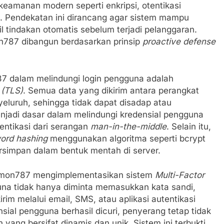
keamanan modern seperti enkripsi, otentikasi
an. Pendekatan ini dirancang agar sistem mampu
 tindakan otomatis sebelum terjadi pelanggaran.
n787 dibangun berdasarkan prinsip
proactive defense
7 dalam melindungi login pengguna adalah
 (TLS)
. Semua data yang dikirim antara perangkat
eluruh, sehingga tidak dapat disadap atau
 menjadi dasar dalam melindungi kredensial pengguna
entikasi dari serangan
man-in-the-middle
. Selain itu,
ord hashing
menggunakan algoritma seperti bcrypt
rsimpan dalam bentuk mentah di server.
kemon787 mengimplementasikan sistem
Multi-Factor
ngguna tidak hanya diminta memasukkan kata sandi,
irim melalui email, SMS, atau aplikasi autentikasi
sial pengguna berhasil dicuri, penyerang tetap tidak
yang bersifat dinamis dan unik. Sistem ini terbukti