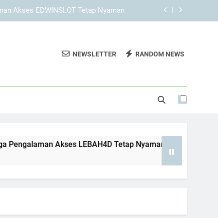
aman Akses EDWINSLOT Tetap Nyaman
s LEBAH4D Tetap Nyaman dan Terarah
s KAYA787 Tetap Nyaman dan Terarah
NEWSLETTER
RANDOM NEWS
alahan saat Melakukan LEBAH4D Login
akan Suasana Yang Tenang Dan Nyaman Di Rumah.
aman Akses EDWINSLOT Tetap Nyaman
s LEBAH4D Tetap Nyaman dan Terarah
s KAYA787 Tetap Nyaman dan Terarah
man Akses LEBAH4D Tetap Nyaman dan Terarah
Cara M
2 Weeks 