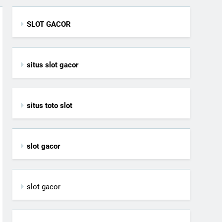
SLOT GACOR
situs slot gacor
situs toto slot
slot gacor
slot gacor