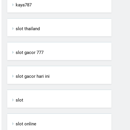
kaya787
slot thailand
slot gacor 777
slot gacor hari ini
slot
slot online