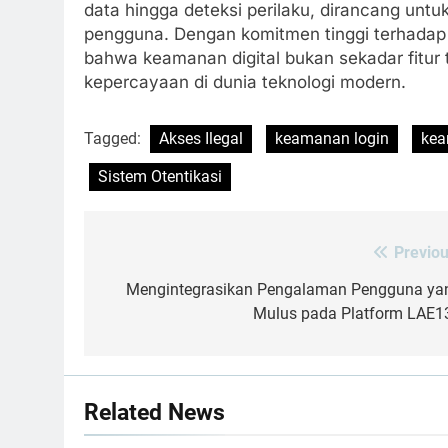
data hingga deteksi perilaku, dirancang untu
pengguna. Dengan komitmen tinggi terhada
bahwa keamanan digital bukan sekadar fitu
kepercayaan di dunia teknologi modern.
Tagged:
Akses Ilegal
keamanan login
kea
Sistem Otentikasi
Previou
Post
navigation
Mengintegrasikan Pengalaman Pengguna ya
Mulus pada Platform LAE1
Related News