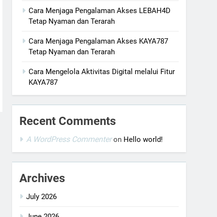
Cara Menjaga Pengalaman Akses LEBAH4D
Tetap Nyaman dan Terarah
Cara Menjaga Pengalaman Akses KAYA787
Tetap Nyaman dan Terarah
Cara Mengelola Aktivitas Digital melalui Fitur
KAYA787
Recent Comments
A WordPress Commenter
on
Hello world!
Archives
July 2026
June 2026