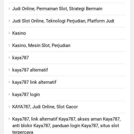
Judi Online, Permainan Slot, Strategi Bermain
Judi Slot Online, Teknologi Perjudian, Platform Judi
Kasino
Kasino, Mesin Slot, Perjudian
kaya787
kaya787 alternatif
kaya787 link alternatif
kaya787 login
KAYA787, Judi Online, Slot Gacor
Kaya787, link alternatif Kaya787, akses aman Kaya787,
anti blokir Kaya787, panduan login Kaya787, situs slot
terpercaya