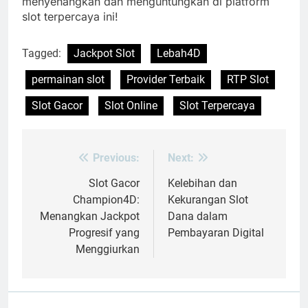
menyenangkan dan menguntungkan di platform
slot terpercaya ini!
Tagged:
Jackpot Slot
Lebah4D
permainan slot
Provider Terbaik
RTP Slot
Slot Gacor
Slot Online
Slot Terpercaya
Previous:
Next:
Post
navigation
Slot Gacor
Kelebihan dan
Champion4D:
Kekurangan Slot
Menangkan Jackpot
Dana dalam
Progresif yang
Pembayaran Digital
Menggiurkan