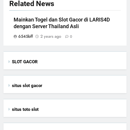
Related News
Mainkan Togel dan Slot Gacor di LARIS4D
dengan Server Thailand Asli
6545bff
2 years ago
0
SLOT GACOR
situs slot gacor
situs toto slot