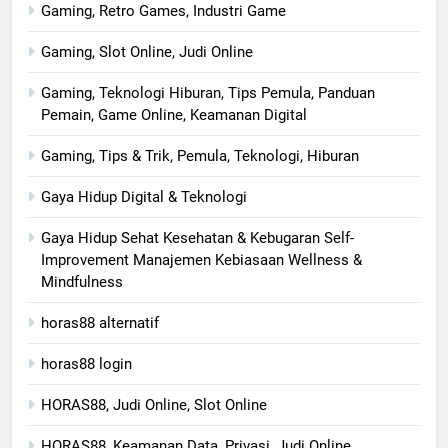
Gaming, Retro Games, Industri Game
Gaming, Slot Online, Judi Online
Gaming, Teknologi Hiburan, Tips Pemula, Panduan
Pemain, Game Online, Keamanan Digital
Gaming, Tips & Trik, Pemula, Teknologi, Hiburan
Gaya Hidup Digital & Teknologi
Gaya Hidup Sehat Kesehatan & Kebugaran Self-
Improvement Manajemen Kebiasaan Wellness &
Mindfulness
horas88 alternatif
horas88 login
HORAS88, Judi Online, Slot Online
HORAS88, Keamanan Data, Privasi, Judi Online,