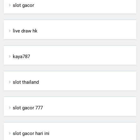
slot gacor
live draw hk
kaya787
slot thailand
slot gacor 777
slot gacor hari ini