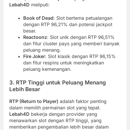
Lebah4D
meliputi:
Book of Dead
: Slot bertema petualangan
dengan RTP 96,21% dan potensi jackpot
besar.
Reactoonz
: Slot unik dengan RTP 96,51%
dan fitur cluster pays yang memberi banyak
peluang menang.
Fire Joker
: Slot klasik dengan RTP 96,15%
dan fitur respins untuk meningkatkan
peluang kemenangan.
3.
RTP Tinggi untuk Peluang Menang
Lebih Besar
RTP (Return to Player)
adalah faktor penting
dalam memilih permainan slot yang tepat.
Lebah4D
bekerja dengan provider yang
menawarkan slot dengan RTP tinggi, yang
memberikan pengembalian lebih besar dalam