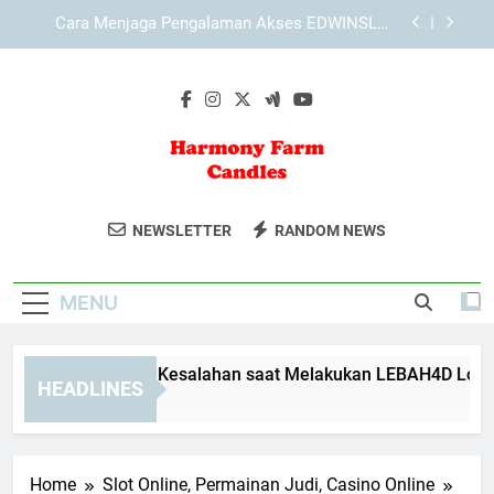
Skip
Cara Menjaga Pengalaman Akses LEBAH4D
to
Tetap Nyaman dan Terarah
content
Cara Menjaga Pengalaman Akses KAYA787 Tetap
Nyaman dan Terarah
Tips Menghindari Kesalahan saat Melakukan
LEBAH4D Login
Cara Menjaga Pengalaman Akses EDWINSLOT
Tetap Nyaman
Harmony Farm
Nikmati Lilin Aromaterapi Alami Dari
Cara Menjaga Pengalaman Akses LEBAH4D
NEWSLETTER
RANDOM NEWS
Tetap Nyaman dan Terarah
Candles
Harmony Farm Candles. Menciptakan
Cara Menjaga Pengalaman Akses KAYA787 Tetap
Suasana Yang Tenang Dan Nyaman Di
Nyaman dan Terarah
MENU
Rumah.
ps Menghindari Kesalahan saat Melakukan LEBAH4D Login
HEADLINES
Weeks Ago
Home
Slot Online, Permainan Judi, Casino Online