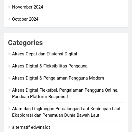
November 2024
October 2024
Categories
Akses Cepat dan Efisiensi Digital
Akses Digital & Fleksibilitas Pengguna
Akses Digital & Pengalaman Pengguna Modern
Akses Digital Fleksibel, Pengalaman Pengguna Online,
Panduan Platform Responsif
Alam dan Lingkungan Petualangan Laut Kehidupan Laut
Eksplorasi dan Penemuan Dunia Bawah Laut
alternatif edwinslot