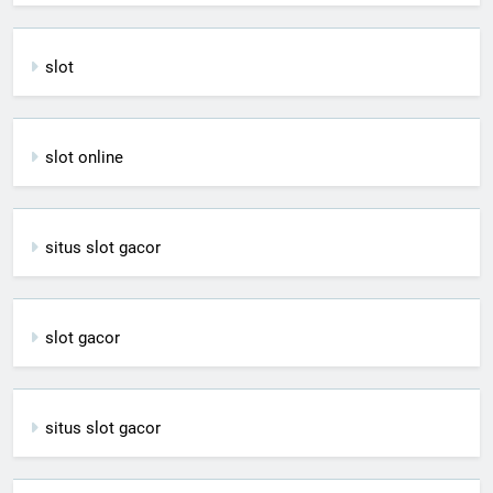
slot
slot online
situs slot gacor
slot gacor
situs slot gacor