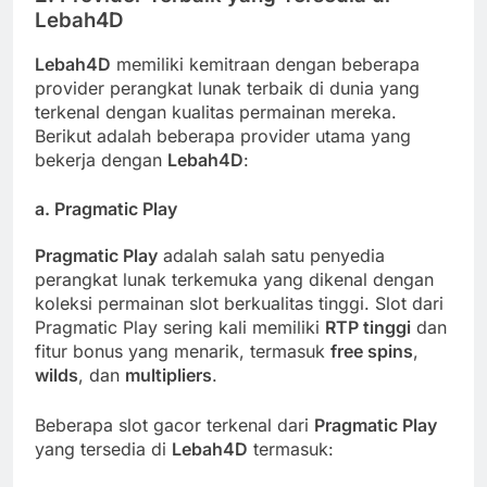
Lebah4D
Lebah4D
memiliki kemitraan dengan beberapa
provider perangkat lunak terbaik di dunia yang
terkenal dengan kualitas permainan mereka.
Berikut adalah beberapa provider utama yang
bekerja dengan
Lebah4D
:
a.
Pragmatic Play
Pragmatic Play
adalah salah satu penyedia
perangkat lunak terkemuka yang dikenal dengan
koleksi permainan slot berkualitas tinggi. Slot dari
Pragmatic Play sering kali memiliki
RTP tinggi
dan
fitur bonus yang menarik, termasuk
free spins
,
wilds
, dan
multipliers
.
Beberapa slot gacor terkenal dari
Pragmatic Play
yang tersedia di
Lebah4D
termasuk: