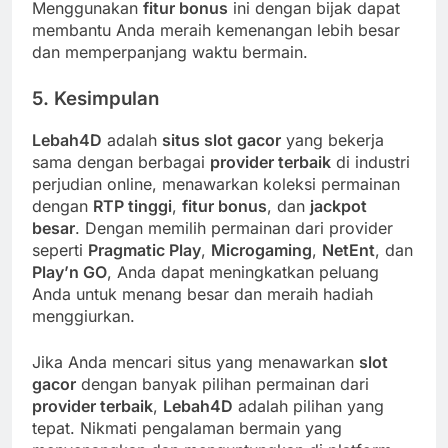
Menggunakan
fitur bonus
ini dengan bijak dapat
membantu Anda meraih kemenangan lebih besar
dan memperpanjang waktu bermain.
5.
Kesimpulan
Lebah4D
adalah
situs slot gacor
yang bekerja
sama dengan berbagai
provider terbaik
di industri
perjudian online, menawarkan koleksi permainan
dengan
RTP tinggi
,
fitur bonus
, dan
jackpot
besar
. Dengan memilih permainan dari provider
seperti
Pragmatic Play
,
Microgaming
,
NetEnt
, dan
Play’n GO
, Anda dapat meningkatkan peluang
Anda untuk menang besar dan meraih hadiah
menggiurkan.
Jika Anda mencari situs yang menawarkan
slot
gacor
dengan banyak pilihan permainan dari
provider terbaik
,
Lebah4D
adalah pilihan yang
tepat. Nikmati pengalaman bermain yang