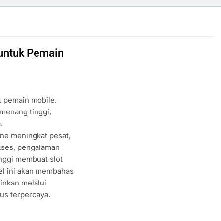
 untuk Pemain
k pemain mobile.
menang tinggi,
.
line meningkat pesat,
kses, pengalaman
nggi membuat slot
kel ini akan membahas
inkan melalui
tus terpercaya.