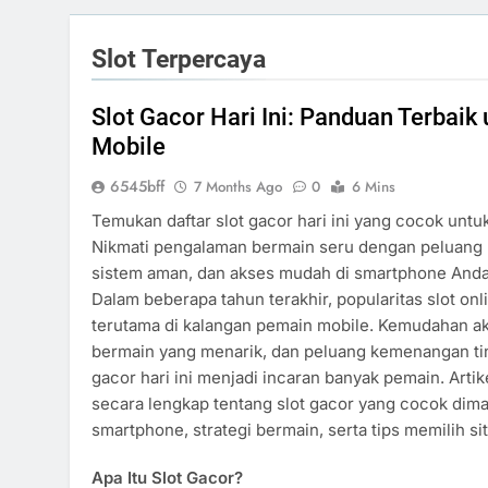
Slot Terpercaya
Slot Gacor Hari Ini: Panduan Terbaik
Mobile
6545bff
7 Months Ago
0
6 Mins
Temukan daftar slot gacor hari ini yang cocok untu
Nikmati pengalaman bermain seru dengan peluang 
sistem aman, dan akses mudah di smartphone Anda
Dalam beberapa tahun terakhir, popularitas slot on
terutama di kalangan pemain mobile. Kemudahan a
bermain yang menarik, dan peluang kemenangan ti
gacor hari ini menjadi incaran banyak pemain. Arti
secara lengkap tentang slot gacor yang cocok dima
smartphone, strategi bermain, serta tips memilih si
Apa Itu Slot Gacor?