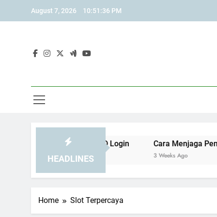
Skip
August 7, 2026
10:51:37 PM
to
content
Har
Nikmati L
Melakukan LEBAH4D Login
Cara Menjaga Pengalaman A
3 Weeks Ago
HEADLINES
Home
Slot Terpercaya