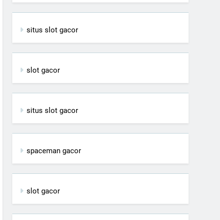
situs slot gacor
slot gacor
situs slot gacor
spaceman gacor
slot gacor