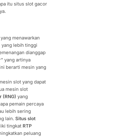
a itu situs slot gacor
ya.
e yang menawarkan
yang lebih tinggi
 kemenangan dianggap
r” yang artinya
ini berarti mesin yang
mesin slot yang dapat
a mesin slot
r (RNG)
yang
rapa pemain percaya
u lebih sering
g lain.
Situs slot
ki tingkat
RTP
eningkatkan peluang