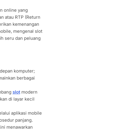
an online yang
an atau RTP (Return
mberikan kemenangan
mobile, mengenal slot
ih seru dan peluang
 depan komputer;
ainkan berbagai
mbang
slot
modern
n di layar kecil
alui aplikasi mobile
rosedur panjang.
kini menawarkan