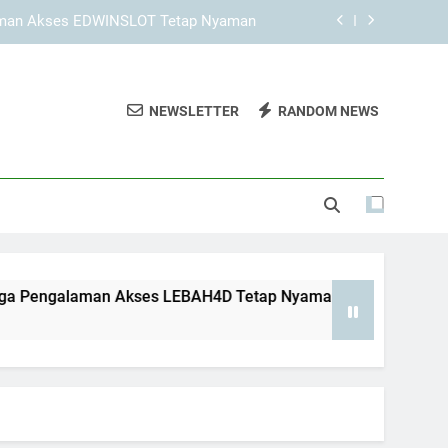
aman Akses EDWINSLOT Tetap Nyaman
s LEBAH4D Tetap Nyaman dan Terarah
s KAYA787 Tetap Nyaman dan Terarah
NEWSLETTER
RANDOM NEWS
alahan saat Melakukan LEBAH4D Login
akan Suasana Yang Tenang Dan Nyaman Di Rumah.
aman Akses EDWINSLOT Tetap Nyaman
s LEBAH4D Tetap Nyaman dan Terarah
s KAYA787 Tetap Nyaman dan Terarah
man Akses LEBAH4D Tetap Nyaman dan Terarah
Cara M
3 Weeks 