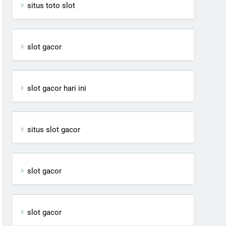
situs toto slot
slot gacor
slot gacor hari ini
situs slot gacor
slot gacor
slot gacor