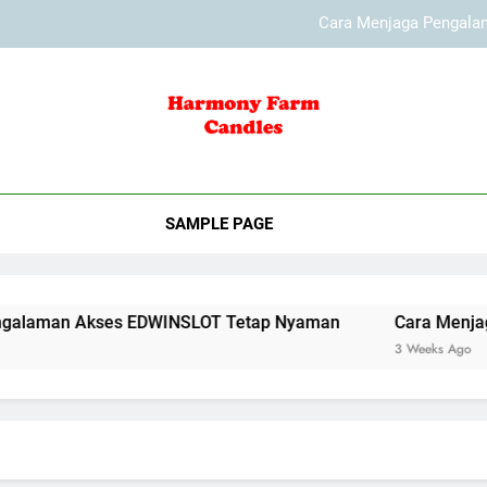
Cara Menjaga Pengal
Cara Menjaga Pengalaman Akse
Cara Menjaga Pengalaman Akse
mony Farm Candles
Tips Menghindari Kes
ilin Aromaterapi Alami Dari Harmony Farm Candles. Mencipt
Cara Menjaga Pengal
SAMPLE PAGE
Cara Menjaga Pengalaman Akse
Cara Menjaga Pengalaman Akse
kses EDWINSLOT Tetap Nyaman
Cara Menjaga Pengala
3 Weeks Ago