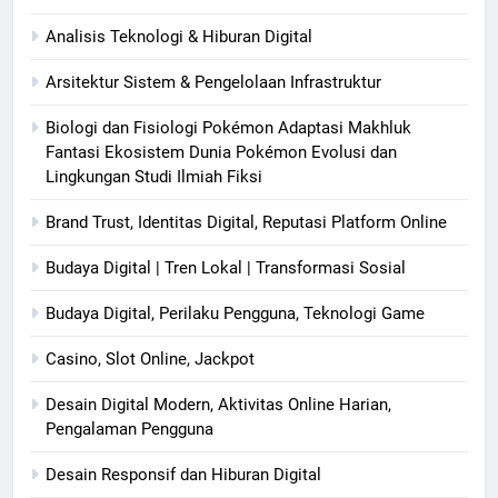
Analisis Teknologi & Hiburan Digital
Arsitektur Sistem & Pengelolaan Infrastruktur
Biologi dan Fisiologi Pokémon Adaptasi Makhluk
Fantasi Ekosistem Dunia Pokémon Evolusi dan
Lingkungan Studi Ilmiah Fiksi
Brand Trust, Identitas Digital, Reputasi Platform Online
Budaya Digital | Tren Lokal | Transformasi Sosial
Budaya Digital, Perilaku Pengguna, Teknologi Game
Casino, Slot Online, Jackpot
Desain Digital Modern, Aktivitas Online Harian,
Pengalaman Pengguna
Desain Responsif dan Hiburan Digital