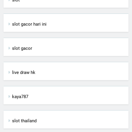
slot gacor hari ini
slot gacor
live draw hk
kaya787
slot thailand