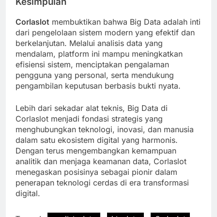
Kesimpulan
Corlaslot
membuktikan bahwa Big Data adalah inti
dari pengelolaan sistem modern yang efektif dan
berkelanjutan. Melalui analisis data yang
mendalam, platform ini mampu meningkatkan
efisiensi sistem, menciptakan pengalaman
pengguna yang personal, serta mendukung
pengambilan keputusan berbasis bukti nyata.
Lebih dari sekadar alat teknis, Big Data di
Corlaslot menjadi fondasi strategis yang
menghubungkan teknologi, inovasi, dan manusia
dalam satu ekosistem digital yang harmonis.
Dengan terus mengembangkan kemampuan
analitik dan menjaga keamanan data, Corlaslot
menegaskan posisinya sebagai pionir dalam
penerapan teknologi cerdas di era transformasi
digital.