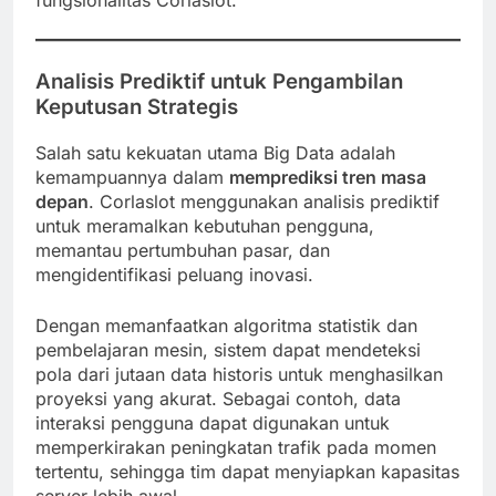
fungsionalitas Corlaslot.
Analisis Prediktif untuk Pengambilan
Keputusan Strategis
Salah satu kekuatan utama Big Data adalah
kemampuannya dalam
memprediksi tren masa
depan
. Corlaslot menggunakan analisis prediktif
untuk meramalkan kebutuhan pengguna,
memantau pertumbuhan pasar, dan
mengidentifikasi peluang inovasi.
Dengan memanfaatkan algoritma statistik dan
pembelajaran mesin, sistem dapat mendeteksi
pola dari jutaan data historis untuk menghasilkan
proyeksi yang akurat. Sebagai contoh, data
interaksi pengguna dapat digunakan untuk
memperkirakan peningkatan trafik pada momen
tertentu, sehingga tim dapat menyiapkan kapasitas
server lebih awal.