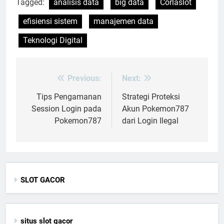
Tagged:
analisis data
big data
Corlaslot
efisiensi sistem
manajemen data
Teknologi Digital
Previous:
Next:
Post
navigation
Tips Pengamanan
Strategi Proteksi
Session Login pada
Akun Pokemon787
Pokemon787
dari Login Ilegal
SLOT GACOR
situs slot gacor