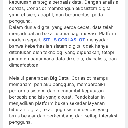
keputusan strategis berbasis data. Dengan analisis
cerdas, Corlaslot membangun ekosistem digital
yang efisien, adaptif, dan berorientasi pada
pengguna.
Dalam dunia digital yang serba cepat, data telah
menjadi bahan bakar utama bagi inovasi. Platform
modern seperti
SITUS CORLASLOT
menyadari
bahwa keberhasilan sistem digital tidak hanya
ditentukan oleh teknologi yang digunakan, tetapi
juga oleh bagaimana data dikelola, dianalisis, dan
dimanfaatkan.
Melalui penerapan
Big Data
, Corlaslot mampu
memahami perilaku pengguna, memperbaiki
performa sistem, dan mengambil keputusan
berbasis analisis yang akurat. Pendekatan ini
menjadikan platform bukan sekadar layanan
hiburan digital, tetapi juga sistem cerdas yang
terus belajar dan berkembang dari setiap interaksi
pengguna.