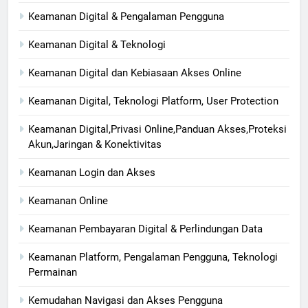
Keamanan Digital & Pengalaman Pengguna
Keamanan Digital & Teknologi
Keamanan Digital dan Kebiasaan Akses Online
Keamanan Digital, Teknologi Platform, User Protection
Keamanan Digital,Privasi Online,Panduan Akses,Proteksi
Akun,Jaringan & Konektivitas
Keamanan Login dan Akses
Keamanan Online
Keamanan Pembayaran Digital & Perlindungan Data
Keamanan Platform, Pengalaman Pengguna, Teknologi
Permainan
Kemudahan Navigasi dan Akses Pengguna