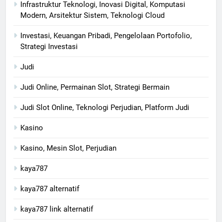
Infrastruktur Teknologi, Inovasi Digital, Komputasi
Modern, Arsitektur Sistem, Teknologi Cloud
Investasi, Keuangan Pribadi, Pengelolaan Portofolio,
Strategi Investasi
Judi
Judi Online, Permainan Slot, Strategi Bermain
Judi Slot Online, Teknologi Perjudian, Platform Judi
Kasino
Kasino, Mesin Slot, Perjudian
kaya787
kaya787 alternatif
kaya787 link alternatif