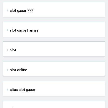
slot gacor 777
slot gacor hari ini
slot
slot online
situs slot gacor