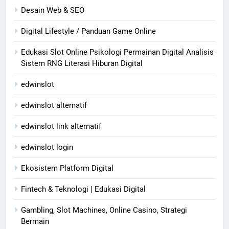
Desain Web & SEO
Digital Lifestyle / Panduan Game Online
Edukasi Slot Online Psikologi Permainan Digital Analisis
Sistem RNG Literasi Hiburan Digital
edwinslot
edwinslot alternatif
edwinslot link alternatif
edwinslot login
Ekosistem Platform Digital
Fintech & Teknologi | Edukasi Digital
Gambling, Slot Machines, Online Casino, Strategi
Bermain