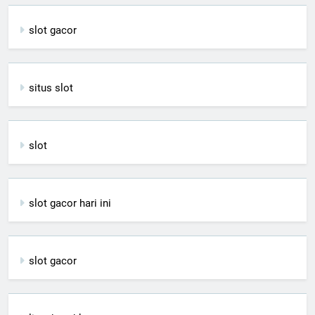
slot gacor
situs slot
slot
slot gacor hari ini
slot gacor