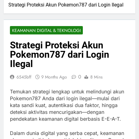
Strategi Proteksi Akun Pokemon787 dari Login Ilegal
KEAMANAN DIGITAL & TEKNOLOGI
Strategi Proteksi Akun
Pokemon787 dari Login
Ilegal
0
6545bff
9 Months Ago
8 Mins
Temukan strategi lengkap untuk melindungi akun
Pokemon787 Anda dari login ilegal—mulai dari
kata sandi kuat, autentikasi dua faktor, hingga
deteksi aktivitas mencurigakan—dengan
pendekatan keamanan digital berbasis E-E-A-T.
Dalam dunia digital yang serba cepat, keamanan