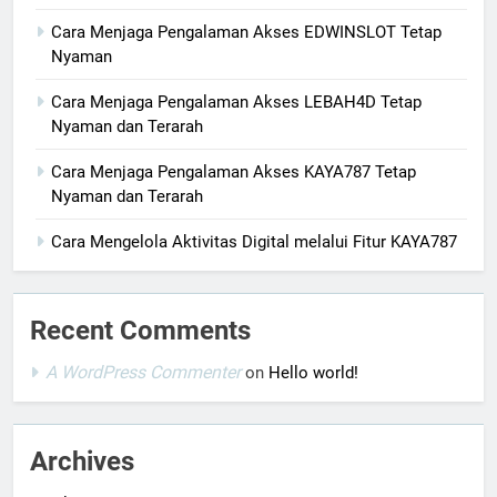
Cara Menjaga Pengalaman Akses EDWINSLOT Tetap
Nyaman
Cara Menjaga Pengalaman Akses LEBAH4D Tetap
Nyaman dan Terarah
Cara Menjaga Pengalaman Akses KAYA787 Tetap
Nyaman dan Terarah
Cara Mengelola Aktivitas Digital melalui Fitur KAYA787
Recent Comments
A WordPress Commenter
on
Hello world!
Archives