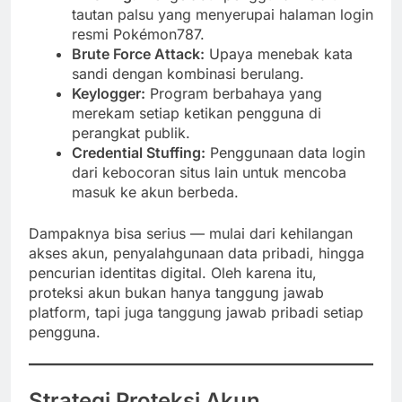
tautan palsu yang menyerupai halaman login
resmi Pokémon787.
Brute Force Attack:
Upaya menebak kata
sandi dengan kombinasi berulang.
Keylogger:
Program berbahaya yang
merekam setiap ketikan pengguna di
perangkat publik.
Credential Stuffing:
Penggunaan data login
dari kebocoran situs lain untuk mencoba
masuk ke akun berbeda.
Dampaknya bisa serius — mulai dari kehilangan
akses akun, penyalahgunaan data pribadi, hingga
pencurian identitas digital. Oleh karena itu,
proteksi akun bukan hanya tanggung jawab
platform, tapi juga tanggung jawab pribadi setiap
pengguna.
Strategi Proteksi Akun