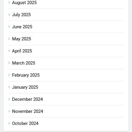
August 2025
July 2025
June 2025
May 2025
April 2025
March 2025
February 2025
January 2025
December 2024
November 2024
October 2024