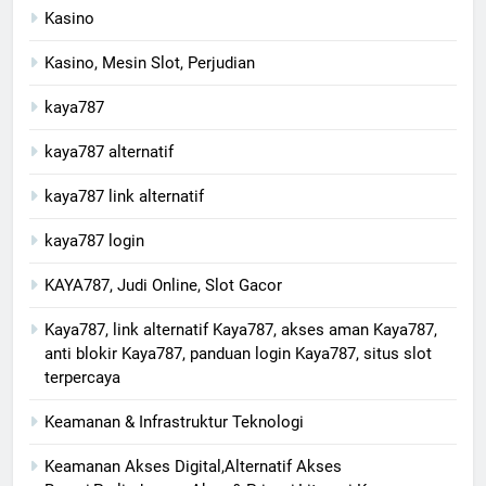
Kasino
Kasino, Mesin Slot, Perjudian
kaya787
kaya787 alternatif
kaya787 link alternatif
kaya787 login
KAYA787, Judi Online, Slot Gacor
Kaya787, link alternatif Kaya787, akses aman Kaya787,
anti blokir Kaya787, panduan login Kaya787, situs slot
terpercaya
Keamanan & Infrastruktur Teknologi
Keamanan Akses Digital,Alternatif Akses