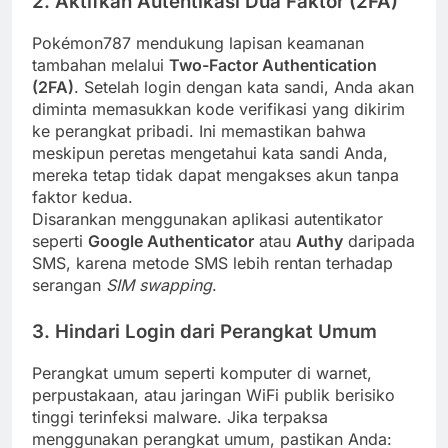
2. Aktifkan Autentikasi Dua Faktor (2FA)
Pokémon787 mendukung lapisan keamanan
tambahan melalui
Two-Factor Authentication
(2FA)
. Setelah login dengan kata sandi, Anda akan
diminta memasukkan kode verifikasi yang dikirim
ke perangkat pribadi. Ini memastikan bahwa
meskipun peretas mengetahui kata sandi Anda,
mereka tetap tidak dapat mengakses akun tanpa
faktor kedua.
Disarankan menggunakan aplikasi autentikator
seperti
Google Authenticator
atau
Authy
daripada
SMS, karena metode SMS lebih rentan terhadap
serangan
SIM swapping
.
3. Hindari Login dari Perangkat Umum
Perangkat umum seperti komputer di warnet,
perpustakaan, atau jaringan WiFi publik berisiko
tinggi terinfeksi malware. Jika terpaksa
menggunakan perangkat umum, pastikan Anda: