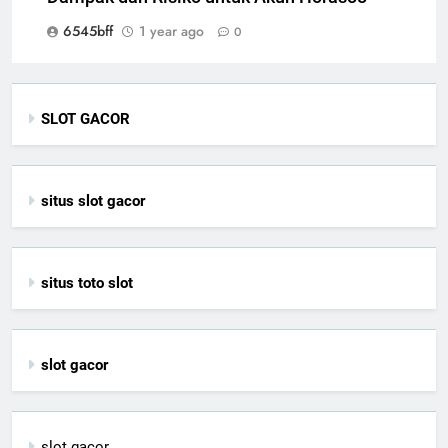
6545bff
1 year ago
0
SLOT GACOR
situs slot gacor
situs toto slot
slot gacor
slot gacor