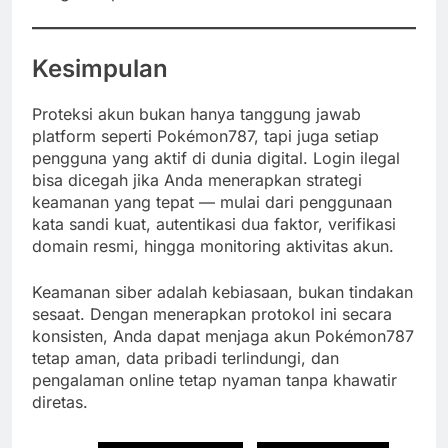
Kesimpulan
Proteksi akun bukan hanya tanggung jawab
platform seperti Pokémon787, tapi juga setiap
pengguna yang aktif di dunia digital. Login ilegal
bisa dicegah jika Anda menerapkan strategi
keamanan yang tepat — mulai dari penggunaan
kata sandi kuat, autentikasi dua faktor, verifikasi
domain resmi, hingga monitoring aktivitas akun.
Keamanan siber adalah kebiasaan, bukan tindakan
sesaat. Dengan menerapkan protokol ini secara
konsisten, Anda dapat menjaga akun Pokémon787
tetap aman, data pribadi terlindungi, dan
pengalaman online tetap nyaman tanpa khawatir
diretas.