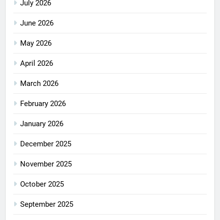
July 2026
June 2026
May 2026
April 2026
March 2026
February 2026
January 2026
December 2025
November 2025
October 2025
September 2025