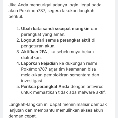
Jika Anda mencurigai adanya login ilegal pada
akun Pokémon787, segera lakukan langkah
berikut:
Ubah kata sandi secepat mungkin
dari
perangkat yang aman.
Logout dari semua perangkat aktif
di
pengaturan akun.
Aktifkan 2FA
jika sebelumnya belum
diaktifkan.
Laporkan kejadian
ke dukungan resmi
Pokémon787 agar tim keamanan bisa
melakukan pemblokiran sementara dan
investigasi.
Periksa perangkat Anda
dengan antivirus
untuk memastikan tidak ada malware aktif.
Langkah-langkah ini dapat meminimalisir dampak
lanjutan dan membantu memulihkan akses akun
dengan cepat.