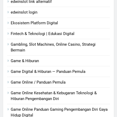
edwinslot link alternatif
edwinslot login
Ekosistem Platform Digital
Fintech & Teknologi | Edukasi Digital
Gambling, Slot Machines, Online Casino, Strategi
Bermain
Game & Hiburan
Game Digital & Hiburan — Panduan Pemula
Game Online / Panduan Pemula
Game Online Kesehatan & Kebugaran Teknologi &
Hiburan Pengembangan Diri
Game Online Panduan Gaming Pengembangan Diri Gaya
Hidup Digital