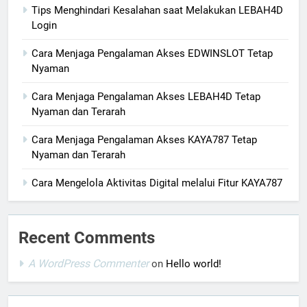
Tips Menghindari Kesalahan saat Melakukan LEBAH4D
Login
Cara Menjaga Pengalaman Akses EDWINSLOT Tetap
Nyaman
Cara Menjaga Pengalaman Akses LEBAH4D Tetap
Nyaman dan Terarah
Cara Menjaga Pengalaman Akses KAYA787 Tetap
Nyaman dan Terarah
Cara Mengelola Aktivitas Digital melalui Fitur KAYA787
Recent Comments
A WordPress Commenter
on
Hello world!