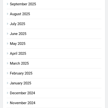
September 2025
August 2025
July 2025
June 2025
May 2025
April 2025
March 2025
February 2025
January 2025
December 2024
November 2024