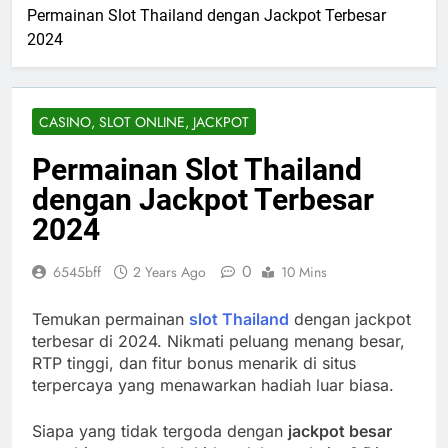
Permainan Slot Thailand dengan Jackpot Terbesar
2024
CASINO, SLOT ONLINE, JACKPOT
Permainan Slot Thailand
dengan Jackpot Terbesar
2024
0
6545bff
2 Years Ago
10 Mins
Temukan permainan
slot Thailand
dengan jackpot
terbesar di 2024. Nikmati peluang menang besar,
RTP tinggi, dan fitur bonus menarik di situs
terpercaya yang menawarkan hadiah luar biasa.
Siapa yang tidak tergoda dengan
jackpot besar