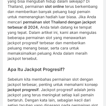
yang bisa mengubah hidup dalam sekejap? Di
Thailand, permainan
slot online
terus berkembang
dan memberikan banyak peluang bagi pemain
untuk memenangkan hadiah luar biasa. Jika Anda
mencari
permainan slot Thailand dengan jackpot
terbesar di 2024
, Anda telah datang ke tempat
yang tepat. Dalam artikel ini, kami akan mengulas
beberapa permainan slot yang menawarkan
jackpot progresif terbesar dan memberikan
peluang menang besar, serta cara untuk
memaksimalkan peluang Anda dalam meraih
jackpot tersebut.
Apa Itu Jackpot Progresif?
Sebelum kita membahas permainan slot dengan
jackpot terbesar, penting untuk memahami konsep
jackpot progresif
. Jackpot progresif adalah jenis
jackpot yang terus meningkat setiap kali pemain
bertaruh. Dengan kata lain, sebagian kecil dari
setiap taruhan yang dipasang pada permainan slot