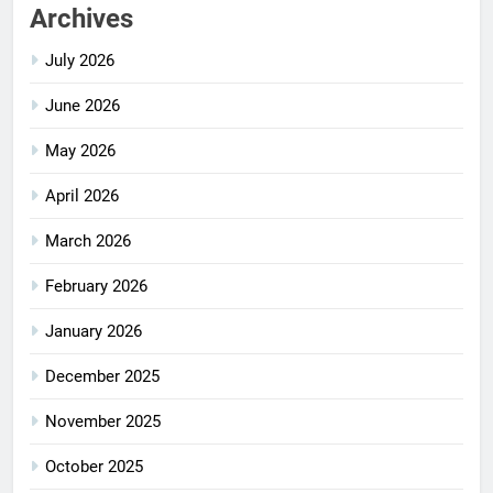
Archives
July 2026
June 2026
May 2026
April 2026
March 2026
February 2026
January 2026
December 2025
November 2025
October 2025