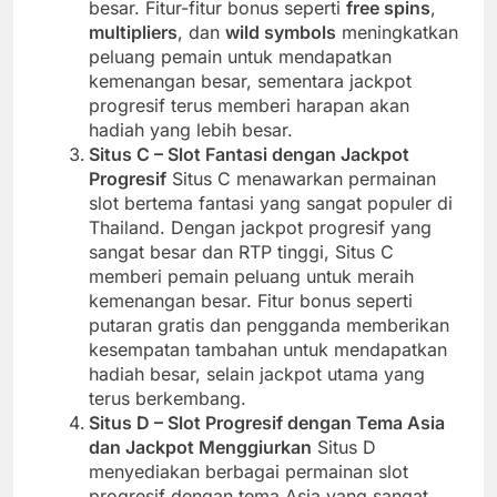
besar. Fitur-fitur bonus seperti
free spins
,
multipliers
, dan
wild symbols
meningkatkan
peluang pemain untuk mendapatkan
kemenangan besar, sementara jackpot
progresif terus memberi harapan akan
hadiah yang lebih besar.
Situs C – Slot Fantasi dengan Jackpot
Progresif
Situs C menawarkan permainan
slot bertema fantasi yang sangat populer di
Thailand. Dengan jackpot progresif yang
sangat besar dan RTP tinggi, Situs C
memberi pemain peluang untuk meraih
kemenangan besar. Fitur bonus seperti
putaran gratis dan pengganda memberikan
kesempatan tambahan untuk mendapatkan
hadiah besar, selain jackpot utama yang
terus berkembang.
Situs D – Slot Progresif dengan Tema Asia
dan Jackpot Menggiurkan
Situs D
menyediakan berbagai permainan slot
progresif dengan tema Asia yang sangat