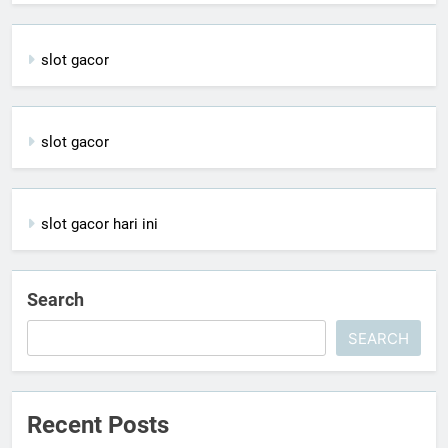
slot gacor
slot gacor
slot gacor hari ini
Search
SEARCH
Recent Posts