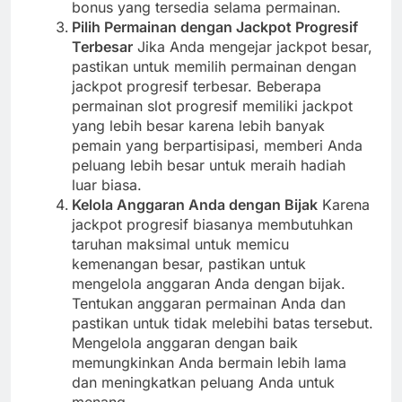
bonus yang tersedia selama permainan.
Pilih Permainan dengan Jackpot Progresif
Terbesar
Jika Anda mengejar jackpot besar,
pastikan untuk memilih permainan dengan
jackpot progresif terbesar. Beberapa
permainan slot progresif memiliki jackpot
yang lebih besar karena lebih banyak
pemain yang berpartisipasi, memberi Anda
peluang lebih besar untuk meraih hadiah
luar biasa.
Kelola Anggaran Anda dengan Bijak
Karena
jackpot progresif biasanya membutuhkan
taruhan maksimal untuk memicu
kemenangan besar, pastikan untuk
mengelola anggaran Anda dengan bijak.
Tentukan anggaran permainan Anda dan
pastikan untuk tidak melebihi batas tersebut.
Mengelola anggaran dengan baik
memungkinkan Anda bermain lebih lama
dan meningkatkan peluang Anda untuk