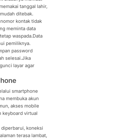
memakai tanggal lahir,
 mudah ditebak.
 nomor kontak tidak
ang meminta data
 tetap waspada.Data
ui pemiliknya.
impan password
ah selesai.Jika
gunci layar agar
phone
lalui smartphone
una membuka akun
amun, akses mobile
n keyboard virtual
diperbarui, koneksi
halaman terasa lambat,