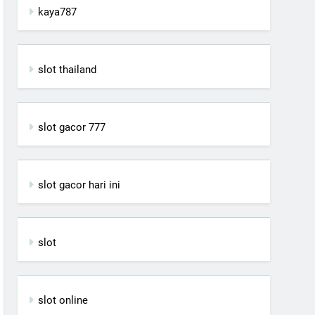
kaya787
slot thailand
slot gacor 777
slot gacor hari ini
slot
slot online