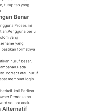
, tutup tab yang
n.
ngan Benar
ngguna.Proses ini
itian.Pengguna perlu
kolom yang
username yang
 pastikan formatnya
tikan huruf besar,
 tambahan.Pada
to-correct atau huruf
 dapat membuat login
berkali-kali.Periksa
browser.Pendekatan
word secara acak.
Alternatif