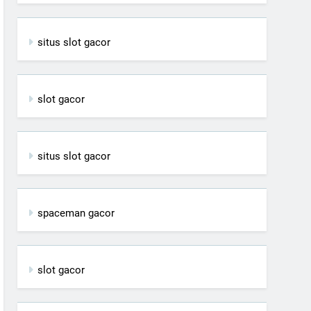
situs slot gacor
slot gacor
situs slot gacor
spaceman gacor
slot gacor