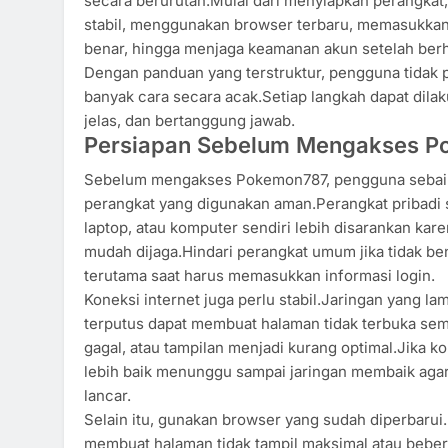
secara berurutan.Mulai dari menyiapkan perangkat
stabil, menggunakan browser terbaru, memasukkan
benar, hingga menjaga keamanan akun setelah berh
Dengan panduan yang terstruktur, pengguna tidak
banyak cara secara acak.Setiap langkah dapat dilak
jelas, dan bertanggung jawab.
Persiapan Sebelum Mengakses 
Sebelum mengakses Pokemon787, pengguna sebai
perangkat yang digunakan aman.Perangkat pribadi 
laptop, atau komputer sendiri lebih disarankan kare
mudah dijaga.Hindari perangkat umum jika tidak be
terutama saat harus memasukkan informasi login.
Koneksi internet juga perlu stabil.Jaringan yang la
terputus dapat membuat halaman tidak terbuka sem
gagal, atau tampilan menjadi kurang optimal.Jika k
lebih baik menunggu sampai jaringan membaik agar
lancar.
Selain itu, gunakan browser yang sudah diperbarui
membuat halaman tidak tampil maksimal atau beber