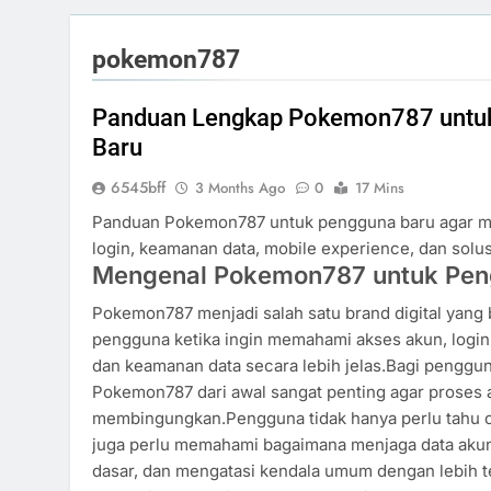
pokemon787
Panduan Lengkap Pokemon787 untu
Baru
6545bff
3 Months Ago
0
17 Mins
Panduan Pokemon787 untuk pengguna baru agar m
login, keamanan data, mobile experience, dan solus
Mengenal Pokemon787 untuk Pen
Pokemon787 menjadi salah satu brand digital yang 
pengguna ketika ingin memahami akses akun, login
dan keamanan data secara lebih jelas.Bagi pengg
Pokemon787 dari awal sangat penting agar proses a
membingungkan.Pengguna tidak hanya perlu tahu c
juga perlu memahami bagaimana menjaga data aku
dasar, dan mengatasi kendala umum dengan lebih t