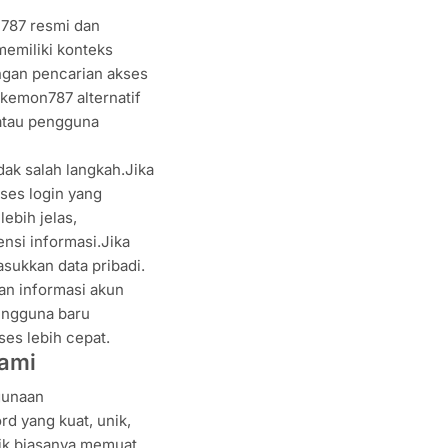
787 resmi dan
emiliki konteks
ngan pencarian akses
okemon787 alternatif
 atau pengguna
ak salah langkah.Jika
ses login yang
ebih jelas,
ensi informasi.Jika
asukkan data pribadi.
n informasi akun
engguna baru
ses lebih cepat.
ami
gunaan
 yang kuat, unik,
aik biasanya memuat