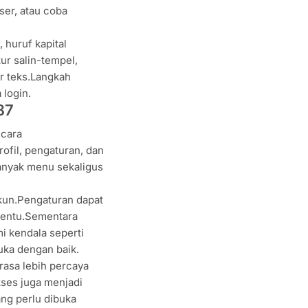
ser, atau coba
 huruf kapital
ur salin-tempel,
ir teks.Langkah
login.
87
ecara
rofil, pengaturan, dan
anyak menu sekaligus
akun.Pengaturan dapat
tentu.Sementara
i kendala seperti
buka dengan baik.
asa lebih percaya
ses juga menjadi
ng perlu dibuka