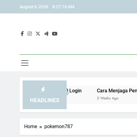
Skip
August 6, 2026
8:27:11 AM
to
content
Har
Nikmati L
Melakukan LEBAH4D Login
Cara Menjaga Pengalaman A
2 Weeks Ago
HEADLINES
Home
pokemon787