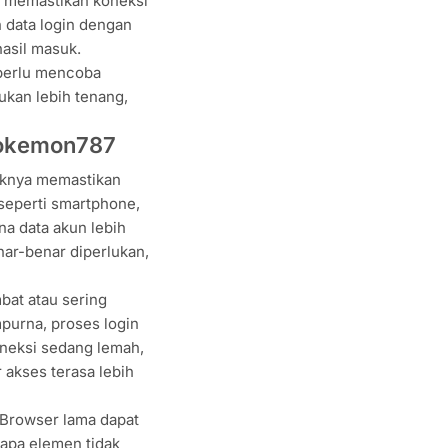
, memastikan koneksi
 data login dengan
asil masuk.
 perlu mencoba
ukan lebih tenang,
Pokemon787
knya memastikan
seperti smartphone,
na data akun lebih
nar-benar diperlukan,
mbat atau sering
purna, proses login
oneksi sedang lemah,
 akses terasa lebih
.Browser lama dapat
apa elemen tidak