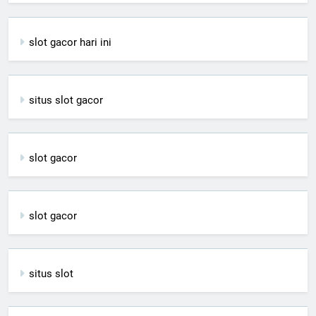
slot gacor hari ini
situs slot gacor
slot gacor
slot gacor
situs slot