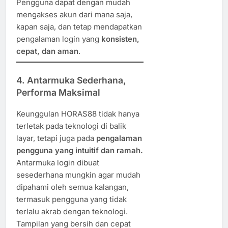
Pengguna dapat dengan mudah
mengakses akun dari mana saja,
kapan saja, dan tetap mendapatkan
pengalaman login yang
konsisten,
cepat, dan aman
.
4. Antarmuka Sederhana,
Performa Maksimal
Keunggulan HORAS88 tidak hanya
terletak pada teknologi di balik
layar, tetapi juga pada
pengalaman
pengguna yang intuitif dan ramah.
Antarmuka login dibuat
sesederhana mungkin agar mudah
dipahami oleh semua kalangan,
termasuk pengguna yang tidak
terlalu akrab dengan teknologi.
Tampilan yang bersih dan cepat