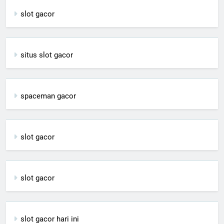
slot gacor
situs slot gacor
spaceman gacor
slot gacor
slot gacor
slot gacor hari ini