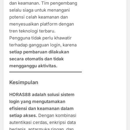
dan keamanan. Tim pengembang
selalu siaga untuk menangani
potensi celah keamanan dan
menyesuaikan platform dengan
tren teknologi terbaru.
Pengguna tidak perlu khawatir
terhadap gangguan login, karena
setiap pembaruan dilakukan
secara otomatis dan tidak
mengganggu aktivitas.
Kesimpulan
HORAS88 adalah solusi sistem
login yang mengutamakan
efisiensi dan keamanan dalam
setiap akses.
Dengan kombinasi
autentikasi cerdas, enkripsi data
berlapis, antarmuka ringan, dan