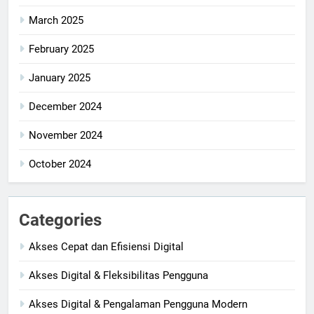
March 2025
February 2025
January 2025
December 2024
November 2024
October 2024
Categories
Akses Cepat dan Efisiensi Digital
Akses Digital & Fleksibilitas Pengguna
Akses Digital & Pengalaman Pengguna Modern