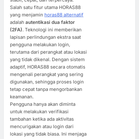
Salah satu fitur utama HORAS88
yang menjamin
horas88 alternatif
adalah
autentikasi dua faktor
(2FA)
. Teknologi ini memberikan
lapisan perlindungan ekstra saat
pengguna melakukan login,
terutama dari perangkat atau lokasi
yang tidak dikenal. Dengan sistem
adaptif, HORAS88 secara otomatis
mengenali perangkat yang sering
digunakan, sehingga proses login
tetap cepat tanpa mengorbankan
keamanan.
Pengguna hanya akan diminta
untuk melakukan verifikasi
tambahan ketika ada aktivitas
mencurigakan atau login dari
lokasi yang tidak biasa. Ini menjaga