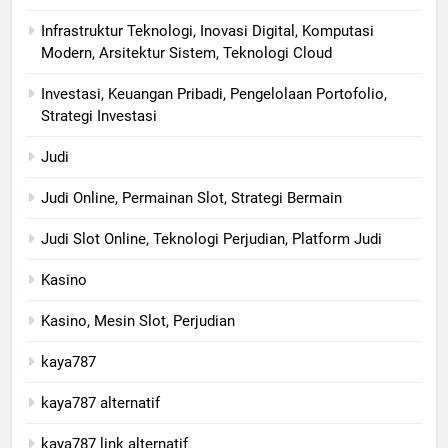
Infrastruktur Teknologi, Inovasi Digital, Komputasi
Modern, Arsitektur Sistem, Teknologi Cloud
Investasi, Keuangan Pribadi, Pengelolaan Portofolio,
Strategi Investasi
Judi
Judi Online, Permainan Slot, Strategi Bermain
Judi Slot Online, Teknologi Perjudian, Platform Judi
Kasino
Kasino, Mesin Slot, Perjudian
kaya787
kaya787 alternatif
kaya787 link alternatif