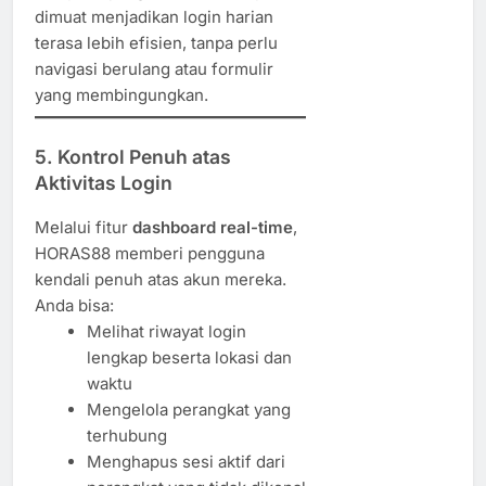
dimuat menjadikan login harian
terasa lebih efisien, tanpa perlu
navigasi berulang atau formulir
yang membingungkan.
5. Kontrol Penuh atas
Aktivitas Login
Melalui fitur
dashboard real-time
,
HORAS88 memberi pengguna
kendali penuh atas akun mereka.
Anda bisa:
Melihat riwayat login
lengkap beserta lokasi dan
waktu
Mengelola perangkat yang
terhubung
Menghapus sesi aktif dari