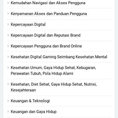
Kemudahan Navigasi dan Akses Pengguna
Kenyamanan Akses dan Panduan Pengguna
Kepercayaan Digital
Kepercayaan Digital dan Reputasi Brand
Kepercayaan Pengguna dan Brand Online
Kesehatan Digital Gaming Seimbang Kesehatan Mental
Kesehatan Umum, Gaya Hidup Sehat, Kebugaran,
Perawatan Tubuh, Pola Hidup Alami
Kesehatan, Diet Sehat, Gaya Hidup Sehat, Nutrisi,
Kesejahteraan
Keuangan & Teknologi
Keuangan dan Gaya Hidup