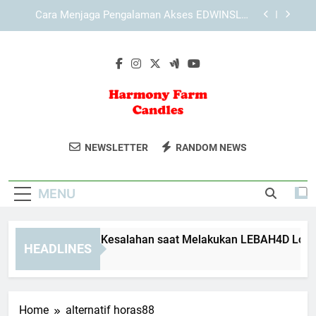
Skip
Cara Menjaga Pengalaman Akses LEBAH4D
to
Tetap Nyaman dan Terarah
content
Cara Menjaga Pengalaman Akses KAYA787 Tetap
Nyaman dan Terarah
Tips Menghindari Kesalahan saat Melakukan
LEBAH4D Login
Cara Menjaga Pengalaman Akses EDWINSLOT
Tetap Nyaman
Harmony Farm
Nikmati Lilin Aromaterapi Alami Dari
Cara Menjaga Pengalaman Akses LEBAH4D
NEWSLETTER
RANDOM NEWS
Tetap Nyaman dan Terarah
Candles
Harmony Farm Candles. Menciptakan
Cara Menjaga Pengalaman Akses KAYA787 Tetap
Suasana Yang Tenang Dan Nyaman Di
Nyaman dan Terarah
MENU
Rumah.
ps Menghindari Kesalahan saat Melakukan LEBAH4D Login
HEADLINES
Week Ago
Home
alternatif horas88