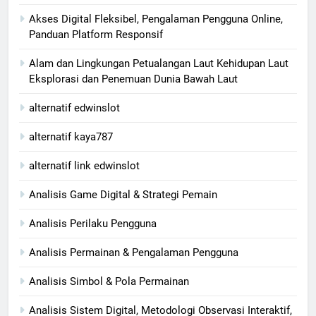
Akses Digital Fleksibel, Pengalaman Pengguna Online,
Panduan Platform Responsif
Alam dan Lingkungan Petualangan Laut Kehidupan Laut
Eksplorasi dan Penemuan Dunia Bawah Laut
alternatif edwinslot
alternatif kaya787
alternatif link edwinslot
Analisis Game Digital & Strategi Pemain
Analisis Perilaku Pengguna
Analisis Permainan & Pengalaman Pengguna
Analisis Simbol & Pola Permainan
Analisis Sistem Digital, Metodologi Observasi Interaktif,