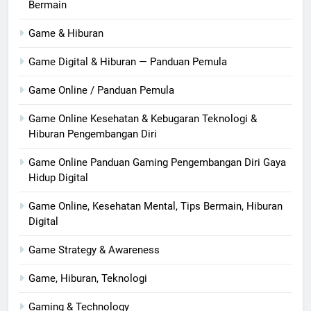
Bermain
Game & Hiburan
Game Digital & Hiburan — Panduan Pemula
Game Online / Panduan Pemula
Game Online Kesehatan & Kebugaran Teknologi &
Hiburan Pengembangan Diri
Game Online Panduan Gaming Pengembangan Diri Gaya
Hidup Digital
Game Online, Kesehatan Mental, Tips Bermain, Hiburan
Digital
Game Strategy & Awareness
Game, Hiburan, Teknologi
Gaming & Technology