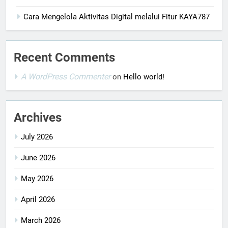
Cara Mengelola Aktivitas Digital melalui Fitur KAYA787
Recent Comments
A WordPress Commenter
on
Hello world!
Archives
July 2026
June 2026
May 2026
April 2026
March 2026