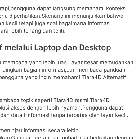
ur rapi,pengguna dapat langsung memahami konteks
rlu diperhatikan.Skenario ini menunjukkan bahwa
 kecil,tetapi juga soal bagaimana informasi
 lebih tenang dan teliti.
f melalui Laptop dan Desktop
n membaca yang lebih luas.Layar besar memudahkan
ndingkan bagian informasi,dan membaca panduan
 pengguna yang ingin memahami Tiara4D Alternatif
mbaca topik seperti Tiara4D resmi,Tiara4D
olusi akses dengan lebih nyaman.Pengguna dapat
 detail informasi tanpa terbatas oleh layar kecil.
meninjau informasi secara lebih
kan.Gunakan perangkat pribadi jika berkaitan dengan