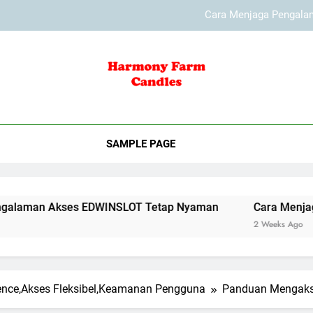
Cara Menjaga Pengal
Cara Menjaga Pengalaman Akse
Cara Menjaga Pengalaman Akse
mony Farm Candles
Tips Menghindari Kes
ilin Aromaterapi Alami Dari Harmony Farm Candles. Mencipt
Cara Menjaga Pengal
SAMPLE PAGE
Cara Menjaga Pengalaman Akse
Cara Menjaga Pengalaman Akse
 Akses EDWINSLOT Tetap Nyaman
Cara Menjaga Penga
2 Weeks Ago
ience,Akses Fleksibel,Keamanan Pengguna
Panduan Mengakses