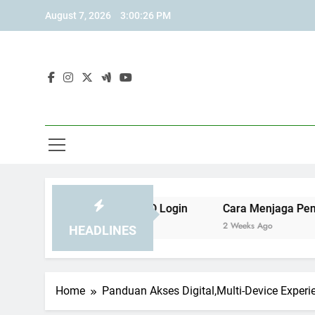
Skip
August 7, 2026
3:00:27 PM
to
content
Har
Nikmati L
t Melakukan LEBAH4D Login
Cara Menjaga Pengalaman
2 Weeks Ago
HEADLINES
Home
Panduan Akses Digital,Multi-Device Exper