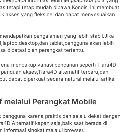
uk membaca informasi lebih lengkap.Ada pula yang
uas tetapi tetap mudah dibawa.Kondisi ini membuat
opik akses yang fleksibel dan dapat menyesuaikan
endapatkan pengalaman yang lebih stabil.Jika
l,laptop,desktop,dan tablet,pengguna akan lebih
 dibatasi oleh perangkat tertentu.
arena mencakup variasi pencarian seperti Tiara4D
panduan akses,Tiara4D alternatif terbaru,dan
t dapat diperkuat secara natural melalui artikel
f melalui Perangkat Mobile
 pengguna karena praktis dan selalu dekat dengan
a4D Alternatif kapan saja,baik saat berada di
 informasi singkat melalui browser.