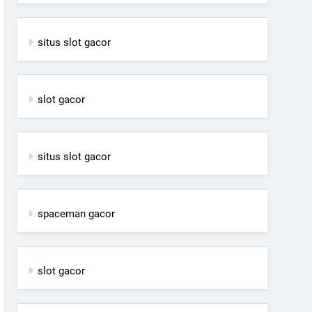
situs slot gacor
slot gacor
situs slot gacor
spaceman gacor
slot gacor