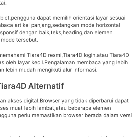
ai.
blet,pengguna dapat memilih orientasi layar sesuai
aca artikel panjang,sedangkan mode horizontal
esponsif dengan baik,teks,heading,dan elemen
a mode tersebut.
memahami Tiara4D resmi,Tiara4D login,atau Tiara4D
atas oleh layar kecil.Pengalaman membaca yang lebih
 lebih mudah mengikuti alur informasi.
iara4D Alternatif
 akses digital.Browser yang tidak diperbarui dapat
es muat lebih lambat,atau beberapa elemen
engguna perlu memastikan browser berada dalam versi