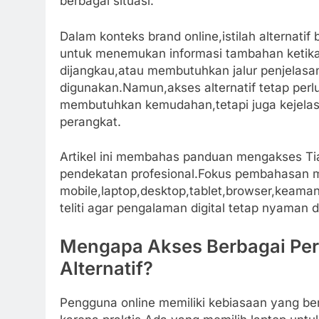
berbagai situasi.
Dalam konteks brand online,istilah alternat
untuk menemukan informasi tambahan ketika 
dijangkau,atau membutuhkan jalur penjelasan
digunakan.Namun,akses alternatif tetap perl
membutuhkan kemudahan,tetapi juga kejelasa
perangkat.
Artikel ini membahas panduan mengakses Tia
pendekatan profesional.Fokus pembahasan 
mobile,laptop,desktop,tablet,browser,keama
teliti agar pengalaman digital tetap nyaman d
Mengapa Akses Berbagai Per
Alternatif?
Pengguna online memiliki kebiasaan yang b