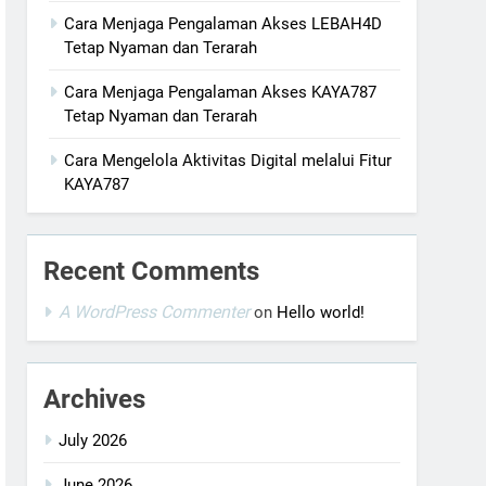
Cara Menjaga Pengalaman Akses LEBAH4D
Tetap Nyaman dan Terarah
Cara Menjaga Pengalaman Akses KAYA787
Tetap Nyaman dan Terarah
Cara Mengelola Aktivitas Digital melalui Fitur
KAYA787
Recent Comments
A WordPress Commenter
on
Hello world!
Archives
July 2026
June 2026