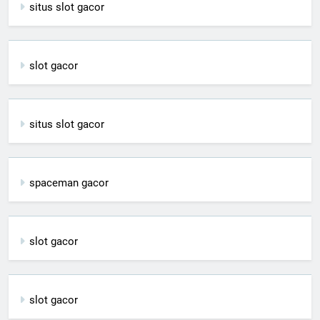
situs slot gacor
slot gacor
situs slot gacor
spaceman gacor
slot gacor
slot gacor