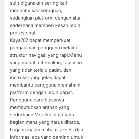
sulit digunakan sering kali
menimbulkan keraguan,
sedangkan platform dengan alur
sederhana memberi kesan lebih
profesional.
Kaya787 dapat memperkuat
pengalaman pengguna melalui
struktur navigasi yang rapi.Menu
yang mudah ditemukan, tampilan
yang tidak terlalu padat, dan
instruksi yang jelas dapat
membantu pengguna memahami
platform dengan lebih cepat.
Pengguna baru biasanya
membutuhkan arahan yang
sederhana.Mereka ingin tahu
bagian mana yang harus dibaca,
bagaimana memahami akses, dan
informasi apa yang penting untuk