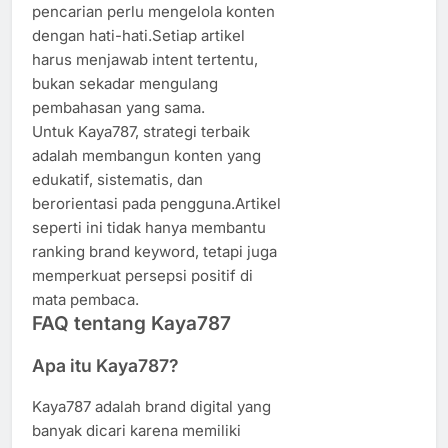
pencarian perlu mengelola konten
dengan hati-hati.Setiap artikel
harus menjawab intent tertentu,
bukan sekadar mengulang
pembahasan yang sama.
Untuk Kaya787, strategi terbaik
adalah membangun konten yang
edukatif, sistematis, dan
berorientasi pada pengguna.Artikel
seperti ini tidak hanya membantu
ranking brand keyword, tetapi juga
memperkuat persepsi positif di
mata pembaca.
FAQ tentang Kaya787
Apa itu Kaya787?
Kaya787 adalah brand digital yang
banyak dicari karena memiliki