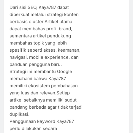
Dari sisi SEO, Kaya787 dapat
diperkuat melalui strategi konten
berbasis cluster.Artikel utama
dapat membahas profil brand,
sementara artikel pendukung
membahas topik yang lebih
spesifik seperti akses, keamanan,
navigasi, mobile experience, dan
panduan pengguna baru.
Strategi ini membantu Google
memahami bahwa Kaya787
memiliki ekosistem pembahasan
yang luas dan relevan.Setiap
artikel sebaiknya memiliki sudut
pandang berbeda agar tidak terjadi
duplikasi.
Penggunaan keyword Kaya787
perlu dilakukan secara