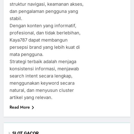
struktur navigasi, keamanan akses,
dan pengalaman pengguna yang
stabil.
Dengan konten yang informatif,
profesional, dan tidak berlebihan,
Kaya787 dapat membangun
persepsi brand yang lebih kuat di
mata pengguna.
Strategi terbaik adalah menjaga
konsistensi informasi, menjawab
search intent secara lengkap,
menggunakan keyword secara
natural, dan menyusun cluster
artikel yang relevan.
Read More
SLOT GACOR