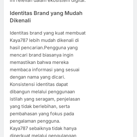
ini relevan dalam ekosistem digital.
Identitas Brand yang Mudah
Dikenali
Identitas brand yang kuat membuat
Kaya787 lebih mudah dikenali di
hasil pencarian.Pengguna yang
mencari brand biasanya ingin
memastikan bahwa mereka
membaca informasi yang sesuai
dengan nama yang dicari.
Konsistensi identitas dapat
dibangun melalui penggunaan
istilah yang seragam, penjelasan
yang tidak berlebihan, serta
pembahasan yang fokus pada
pengalaman pengguna.
Kaya787 sebaiknya tidak hanya
diperkuat melalui pengulangan