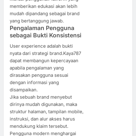
memberikan edukasi akan lebih
mudah dipandang sebagai brand
yang bertanggung jawab.
Pengalaman Pengguna
sebagai Bukti Konsistensi
User experience adalah bukti
nyata dari strategi brand.Kaya787
dapat membangun kepercayaan
apabila pengalaman yang
dirasakan pengguna sesuai
dengan informasi yang
disampaikan.
Jika sebuah brand menyebut
dirinya mudah digunakan, maka
struktur halaman, tampilan mobile,
instruksi, dan alur akses harus
mendukung klaim tersebut.
Pengguna modern menghargai