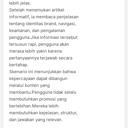
lebih jelas.
Setelah menemukan artikel
informatif, ia membaca penjelasan
tentang identitas brand, navigasi,
keamanan, dan pengalaman
pengguna.Jika informasi tersebut
tersusun rapi, pengguna akan
merasa lebih yakin karena
pertanyaannya terjawab secara
bertahap.
Skenario ini menunjukkan bahwa
kepercayaan dapat dibangun
melalui konten yang
membantu.Pengguna tidak selalu
membutuhkan promosi yang
berlebihan.Mereka lebih
membutuhkan kejelasan, struktur,
dan jawaban yang relevan.