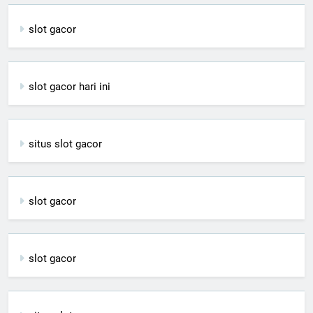
slot gacor
slot gacor hari ini
situs slot gacor
slot gacor
slot gacor