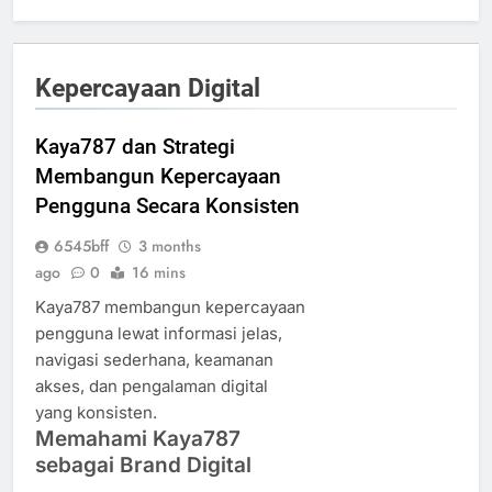
Kepercayaan Digital
Kaya787 dan Strategi
Membangun Kepercayaan
Pengguna Secara Konsisten
6545bff
3 months
ago
0
16 mins
Kaya787 membangun kepercayaan
pengguna lewat informasi jelas,
navigasi sederhana, keamanan
akses, dan pengalaman digital
yang konsisten.
Memahami Kaya787
sebagai Brand Digital