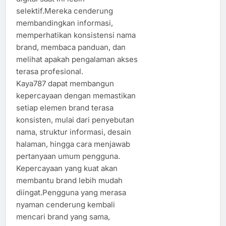
selektif.Mereka cenderung
membandingkan informasi,
memperhatikan konsistensi nama
brand, membaca panduan, dan
melihat apakah pengalaman akses
terasa profesional.
Kaya787 dapat membangun
kepercayaan dengan memastikan
setiap elemen brand terasa
konsisten, mulai dari penyebutan
nama, struktur informasi, desain
halaman, hingga cara menjawab
pertanyaan umum pengguna.
Kepercayaan yang kuat akan
membantu brand lebih mudah
diingat.Pengguna yang merasa
nyaman cenderung kembali
mencari brand yang sama,