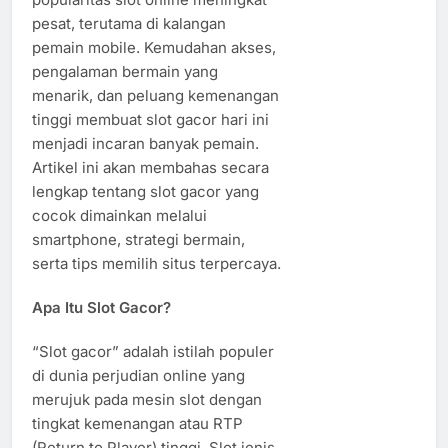
pesat, terutama di kalangan
pemain mobile. Kemudahan akses,
pengalaman bermain yang
menarik, dan peluang kemenangan
tinggi membuat slot gacor hari ini
menjadi incaran banyak pemain.
Artikel ini akan membahas secara
lengkap tentang slot gacor yang
cocok dimainkan melalui
smartphone, strategi bermain,
serta tips memilih situs terpercaya.
Apa Itu Slot Gacor?
“Slot gacor” adalah istilah populer
di dunia perjudian online yang
merujuk pada mesin slot dengan
tingkat kemenangan atau RTP
(Return to Player) tinggi. Slot jenis