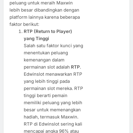
peluang untuk meraih Maxwin
lebih besar dibandingkan dengan
platform lainnya karena beberapa
faktor berikut:
RTP (Return to Player)
yang Tinggi
Salah satu faktor kunci yang
menentukan peluang
kemenangan dalam
permainan slot adalah
RTP
.
Edwinslot menawarkan RTP
yang lebih tinggi pada
permainan slot mereka. RTP
tinggi berarti pemain
memiliki peluang yang lebih
besar untuk memenangkan
hadiah, termasuk Maxwin.
RTP di Edwinslot sering kali
mencapai angka 96% atau