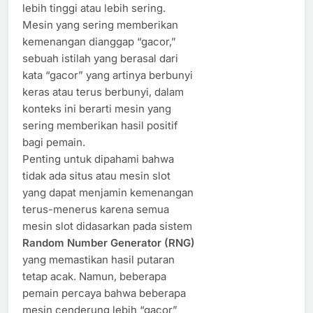
lebih tinggi atau lebih sering.
Mesin yang sering memberikan
kemenangan dianggap “gacor,”
sebuah istilah yang berasal dari
kata “gacor” yang artinya berbunyi
keras atau terus berbunyi, dalam
konteks ini berarti mesin yang
sering memberikan hasil positif
bagi pemain.
Penting untuk dipahami bahwa
tidak ada situs atau mesin slot
yang dapat menjamin kemenangan
terus-menerus karena semua
mesin slot didasarkan pada sistem
Random Number Generator (RNG)
yang memastikan hasil putaran
tetap acak. Namun, beberapa
pemain percaya bahwa beberapa
mesin cenderung lebih “gacor”