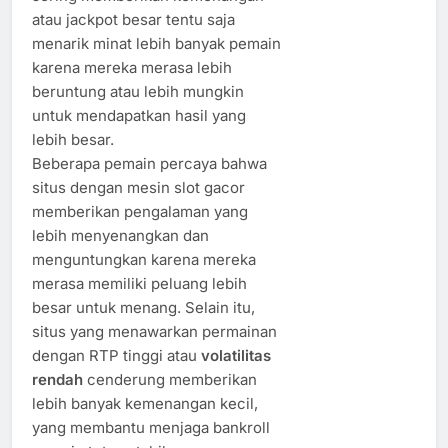
atau jackpot besar tentu saja
menarik minat lebih banyak pemain
karena mereka merasa lebih
beruntung atau lebih mungkin
untuk mendapatkan hasil yang
lebih besar.
Beberapa pemain percaya bahwa
situs dengan mesin slot gacor
memberikan pengalaman yang
lebih menyenangkan dan
menguntungkan karena mereka
merasa memiliki peluang lebih
besar untuk menang. Selain itu,
situs yang menawarkan permainan
dengan RTP tinggi atau
volatilitas
rendah
cenderung memberikan
lebih banyak kemenangan kecil,
yang membantu menjaga bankroll