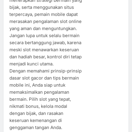
menerapkan strategi bermain yang
bijak, serta menggunakan situs
terpercaya, pemain mobile dapat
merasakan pengalaman slot online
yang aman dan menguntungkan.
Jangan lupa untuk selalu bermain
secara bertanggung jawab, karena
meski slot menawarkan keseruan
dan hadiah besar, kontrol diri tetap
menjadi kunci utama.
Dengan memahami prinsip-prinsip
dasar slot gacor dan tips bermain
mobile ini, Anda siap untuk
memaksimalkan pengalaman
bermain. Pilih slot yang tepat,
nikmati bonus, kelola modal
dengan bijak, dan rasakan
keseruan kemenangan di
genggaman tangan Anda.