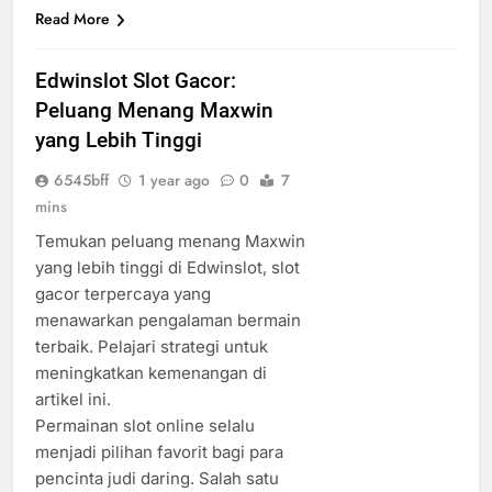
Read More
Edwinslot Slot Gacor:
Peluang Menang Maxwin
yang Lebih Tinggi
6545bff
1 year ago
0
7
mins
Temukan peluang menang Maxwin
yang lebih tinggi di Edwinslot, slot
gacor terpercaya yang
menawarkan pengalaman bermain
terbaik. Pelajari strategi untuk
meningkatkan kemenangan di
artikel ini.
Permainan slot online selalu
menjadi pilihan favorit bagi para
pencinta judi daring. Salah satu