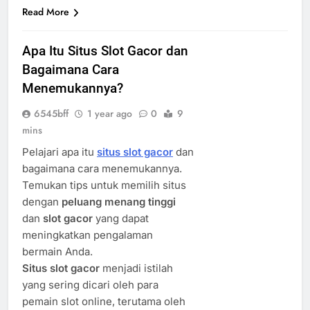
Read More
Apa Itu Situs Slot Gacor dan
Bagaimana Cara
Menemukannya?
6545bff
1 year ago
0
9
mins
Pelajari apa itu
situs slot gacor
dan
bagaimana cara menemukannya.
Temukan tips untuk memilih situs
dengan
peluang menang tinggi
dan
slot gacor
yang dapat
meningkatkan pengalaman
bermain Anda.
Situs slot gacor
menjadi istilah
yang sering dicari oleh para
pemain slot online, terutama oleh