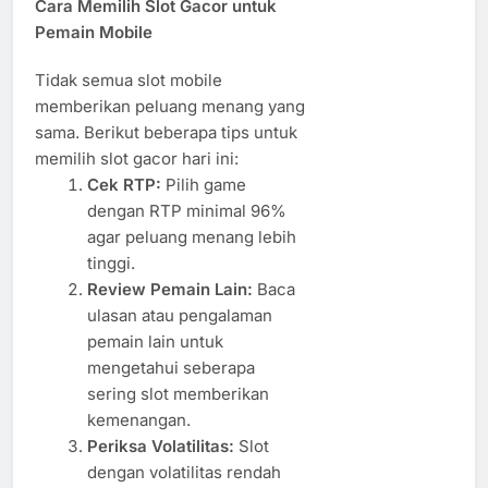
Cara Memilih Slot Gacor untuk
Pemain Mobile
Tidak semua slot mobile
memberikan peluang menang yang
sama. Berikut beberapa tips untuk
memilih slot gacor hari ini:
Cek RTP:
Pilih game
dengan RTP minimal 96%
agar peluang menang lebih
tinggi.
Review Pemain Lain:
Baca
ulasan atau pengalaman
pemain lain untuk
mengetahui seberapa
sering slot memberikan
kemenangan.
Periksa Volatilitas:
Slot
dengan volatilitas rendah