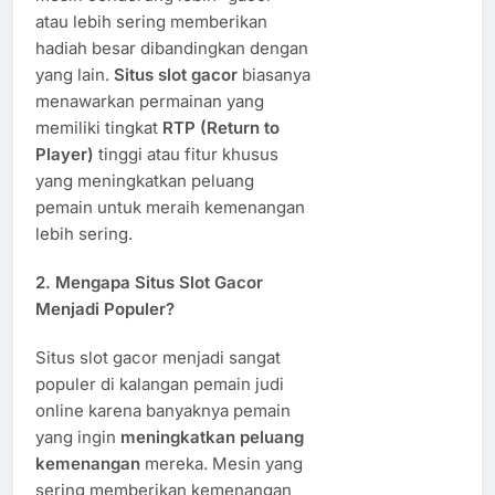
atau lebih sering memberikan
hadiah besar dibandingkan dengan
yang lain.
Situs slot gacor
biasanya
menawarkan permainan yang
memiliki tingkat
RTP (Return to
Player)
tinggi atau fitur khusus
yang meningkatkan peluang
pemain untuk meraih kemenangan
lebih sering.
2.
Mengapa Situs Slot Gacor
Menjadi Populer?
Situs slot gacor menjadi sangat
populer di kalangan pemain judi
online karena banyaknya pemain
yang ingin
meningkatkan peluang
kemenangan
mereka. Mesin yang
sering memberikan kemenangan