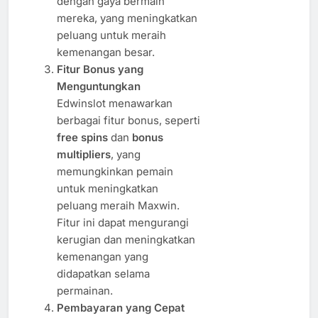
dengan gaya bermain
mereka, yang meningkatkan
peluang untuk meraih
kemenangan besar.
Fitur Bonus yang
Menguntungkan
Edwinslot menawarkan
berbagai fitur bonus, seperti
free spins
dan
bonus
multipliers
, yang
memungkinkan pemain
untuk meningkatkan
peluang meraih Maxwin.
Fitur ini dapat mengurangi
kerugian dan meningkatkan
kemenangan yang
didapatkan selama
permainan.
Pembayaran yang Cepat