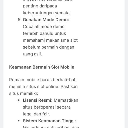
penting daripada
keberuntungan semata.
Gunakan Mode Demo:
Cobalah mode demo
terlebih dahulu untuk
memahami mekanisme slot
sebelum bermain dengan
uang asli.
Keamanan Bermain Slot Mobile
Pemain mobile harus berhati-hati
memilih situs slot online. Pastikan
situs memiliki:
Lisensi Resmi:
Memastikan
situs beroperasi secara
legal dan fair.
Sistem Keamanan Tinggi:
Melindungi data pribadi dan