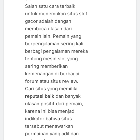
Salah satu cara terbaik
untuk menemukan situs slot
gacor adalah dengan
membaca ulasan dari
pemain lain. Pemain yang
berpengalaman sering kali
berbagi pengalaman mereka
tentang mesin slot yang
sering memberikan
kemenangan di berbagai
forum atau situs review.
Cari situs yang memiliki
reputasi baik
dan banyak
ulasan positif dari pemain,
karena ini bisa menjadi
indikator bahwa situs
tersebut menawarkan
permainan yang adil dan