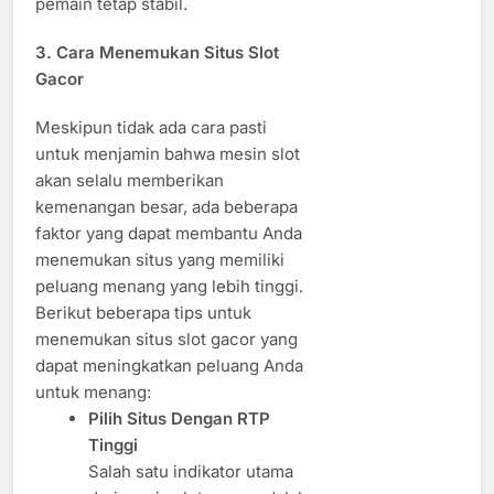
pemain tetap stabil.
3.
Cara Menemukan Situs Slot
Gacor
Meskipun tidak ada cara pasti
untuk menjamin bahwa mesin slot
akan selalu memberikan
kemenangan besar, ada beberapa
faktor yang dapat membantu Anda
menemukan situs yang memiliki
peluang menang yang lebih tinggi.
Berikut beberapa tips untuk
menemukan situs slot gacor yang
dapat meningkatkan peluang Anda
untuk menang:
Pilih Situs Dengan RTP
Tinggi
Salah satu indikator utama