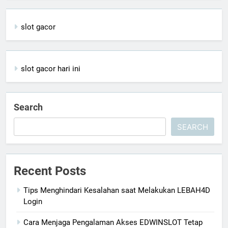
slot gacor
slot gacor hari ini
Search
SEARCH
Recent Posts
Tips Menghindari Kesalahan saat Melakukan LEBAH4D
Login
Cara Menjaga Pengalaman Akses EDWINSLOT Tetap