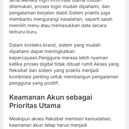
lama.Mereka ingin informasi utama mudah
ditemukan, proses login mudah dipahami, dan
pengalaman berjalan stabil.Sistem praktis juga
membantu mengurangi kesalahan, seperti salah
memilih menu atau memasukkan data secara
terburu-buru.
Dalam konteks brand, sistem yang mudah
dipahami dapat meningkatkan
kepercayaan.Pengguna merasa lebih nyaman
ketika proses digital tidak dibuat rumit.Akses yang
fleksibel dan sistem yang praktis menjadi
kombinasi penting untuk membangun pengalaman
pengguna yang positif.
Keamanan Akun sebagai
Prioritas Utama
Meskipun akses fleksibel memberi kemudahan,
keamanan akun tetap harus menjadi