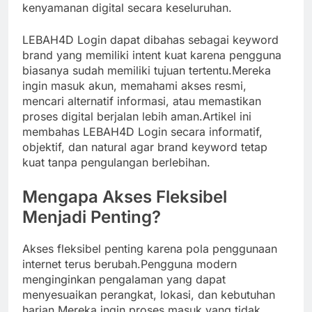
kenyamanan digital secara keseluruhan.
LEBAH4D Login dapat dibahas sebagai keyword
brand yang memiliki intent kuat karena pengguna
biasanya sudah memiliki tujuan tertentu.Mereka
ingin masuk akun, memahami akses resmi,
mencari alternatif informasi, atau memastikan
proses digital berjalan lebih aman.Artikel ini
membahas LEBAH4D Login secara informatif,
objektif, dan natural agar brand keyword tetap
kuat tanpa pengulangan berlebihan.
Mengapa Akses Fleksibel
Menjadi Penting?
Akses fleksibel penting karena pola penggunaan
internet terus berubah.Pengguna modern
menginginkan pengalaman yang dapat
menyesuaikan perangkat, lokasi, dan kebutuhan
harian.Mereka ingin proses masuk yang tidak