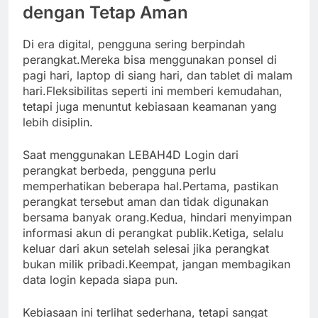
dengan Tetap Aman
Di era digital, pengguna sering berpindah
perangkat.Mereka bisa menggunakan ponsel di
pagi hari, laptop di siang hari, dan tablet di malam
hari.Fleksibilitas seperti ini memberi kemudahan,
tetapi juga menuntut kebiasaan keamanan yang
lebih disiplin.
Saat menggunakan LEBAH4D Login dari
perangkat berbeda, pengguna perlu
memperhatikan beberapa hal.Pertama, pastikan
perangkat tersebut aman dan tidak digunakan
bersama banyak orang.Kedua, hindari menyimpan
informasi akun di perangkat publik.Ketiga, selalu
keluar dari akun setelah selesai jika perangkat
bukan milik pribadi.Keempat, jangan membagikan
data login kepada siapa pun.
Kebiasaan ini terlihat sederhana, tetapi sangat