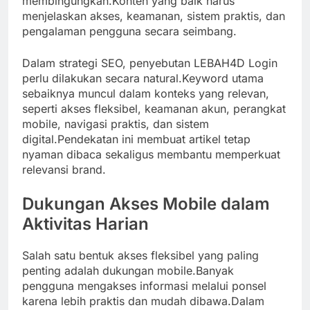
membingungkan.Konten yang baik harus
menjelaskan akses, keamanan, sistem praktis, dan
pengalaman pengguna secara seimbang.
Dalam strategi SEO, penyebutan LEBAH4D Login
perlu dilakukan secara natural.Keyword utama
sebaiknya muncul dalam konteks yang relevan,
seperti akses fleksibel, keamanan akun, perangkat
mobile, navigasi praktis, dan sistem
digital.Pendekatan ini membuat artikel tetap
nyaman dibaca sekaligus membantu memperkuat
relevansi brand.
Dukungan Akses Mobile dalam
Aktivitas Harian
Salah satu bentuk akses fleksibel yang paling
penting adalah dukungan mobile.Banyak
pengguna mengakses informasi melalui ponsel
karena lebih praktis dan mudah dibawa.Dalam