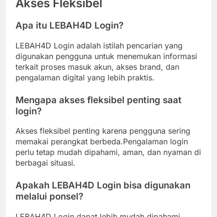
Akses Fleksibel
Apa itu LEBAH4D Login?
LEBAH4D Login adalah istilah pencarian yang
digunakan pengguna untuk menemukan informasi
terkait proses masuk akun, akses brand, dan
pengalaman digital yang lebih praktis.
Mengapa akses fleksibel penting saat
login?
Akses fleksibel penting karena pengguna sering
memakai perangkat berbeda.Pengalaman login
perlu tetap mudah dipahami, aman, dan nyaman di
berbagai situasi.
Apakah LEBAH4D Login bisa digunakan
melalui ponsel?
LEBAH4D Login dapat lebih mudah dipahami