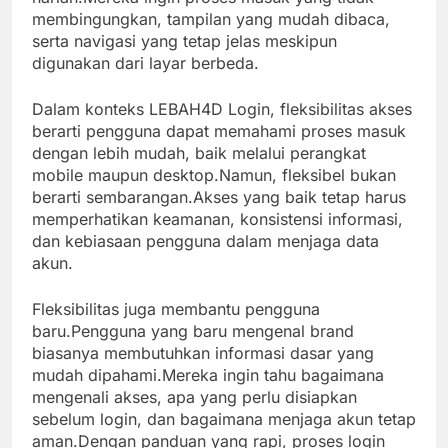
membingungkan, tampilan yang mudah dibaca,
serta navigasi yang tetap jelas meskipun
digunakan dari layar berbeda.
Dalam konteks LEBAH4D Login, fleksibilitas akses
berarti pengguna dapat memahami proses masuk
dengan lebih mudah, baik melalui perangkat
mobile maupun desktop.Namun, fleksibel bukan
berarti sembarangan.Akses yang baik tetap harus
memperhatikan keamanan, konsistensi informasi,
dan kebiasaan pengguna dalam menjaga data
akun.
Fleksibilitas juga membantu pengguna
baru.Pengguna yang baru mengenal brand
biasanya membutuhkan informasi dasar yang
mudah dipahami.Mereka ingin tahu bagaimana
mengenali akses, apa yang perlu disiapkan
sebelum login, dan bagaimana menjaga akun tetap
aman.Dengan panduan yang rapi, proses login