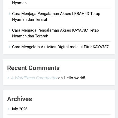
Nyaman
Cara Menjaga Pengalaman Akses LEBAH4D Tetap
Nyaman dan Terarah
Cara Menjaga Pengalaman Akses KAYA787 Tetap
Nyaman dan Terarah
Cara Mengelola Aktivitas Digital melalui Fitur KAYA787
Recent Comments
A WordPress Commenter
on
Hello world!
Archives
July 2026