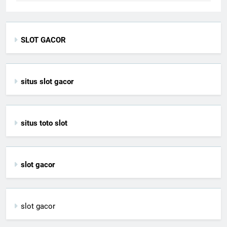
SLOT GACOR
situs slot gacor
situs toto slot
slot gacor
slot gacor