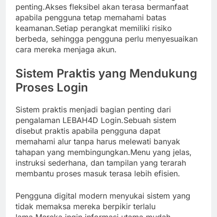
penting.Akses fleksibel akan terasa bermanfaat
apabila pengguna tetap memahami batas
keamanan.Setiap perangkat memiliki risiko
berbeda, sehingga pengguna perlu menyesuaikan
cara mereka menjaga akun.
Sistem Praktis yang Mendukung
Proses Login
Sistem praktis menjadi bagian penting dari
pengalaman LEBAH4D Login.Sebuah sistem
disebut praktis apabila pengguna dapat
memahami alur tanpa harus melewati banyak
tahapan yang membingungkan.Menu yang jelas,
instruksi sederhana, dan tampilan yang terarah
membantu proses masuk terasa lebih efisien.
Pengguna digital modern menyukai sistem yang
tidak memaksa mereka berpikir terlalu