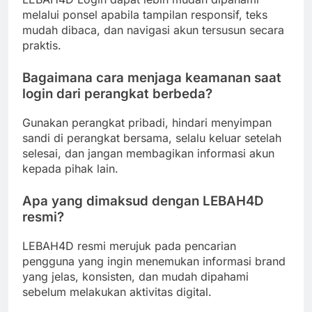
melalui ponsel apabila tampilan responsif, teks
mudah dibaca, dan navigasi akun tersusun secara
praktis.
Bagaimana cara menjaga keamanan saat
login dari perangkat berbeda?
Gunakan perangkat pribadi, hindari menyimpan
sandi di perangkat bersama, selalu keluar setelah
selesai, dan jangan membagikan informasi akun
kepada pihak lain.
Apa yang dimaksud dengan LEBAH4D
resmi?
LEBAH4D resmi merujuk pada pencarian
pengguna yang ingin menemukan informasi brand
yang jelas, konsisten, dan mudah dipahami
sebelum melakukan aktivitas digital.