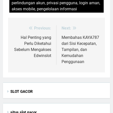
perlindungan akun, privasi pengguna, login aman,
akses mobile, pengelolaan informasi
Previous:
Next:
Post
navigation
Hal Penting yang
Membahas KAYA787
Perlu Diketahui
dari Sisi Kecepatan,
Sebelum Mengakses
Tampilan, dan
Edwinslot
Kemudahan
Penggunaan
SLOT GACOR
situs slot gacor