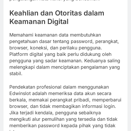
Keahlian dan Otoritas dalam
Keamanan Digital
Memahami keamanan data membutuhkan
pengetahuan dasar tentang password, perangkat,
browser, koneksi, dan perilaku pengguna.
Platform digital yang baik perlu didukung oleh
pengguna yang sadar keamanan. Keduanya saling
melengkapi dalam menciptakan pengalaman yang
stabil.
Pendekatan profesional dalam menggunakan
Edwinslot adalah memeriksa data akun secara
berkala, memakai perangkat pribadi, memperbarui
browser, dan tidak membagikan informasi login.
Jika terjadi kendala, pengguna sebaiknya
mengikuti alur pemulihan yang tersedia dan tidak
memberikan password kepada pihak yang tidak