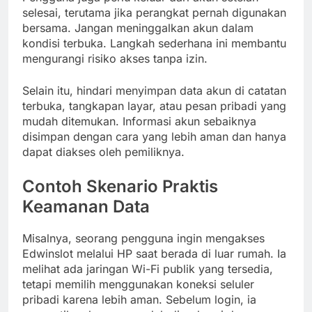
selesai, terutama jika perangkat pernah digunakan
bersama. Jangan meninggalkan akun dalam
kondisi terbuka. Langkah sederhana ini membantu
mengurangi risiko akses tanpa izin.
Selain itu, hindari menyimpan data akun di catatan
terbuka, tangkapan layar, atau pesan pribadi yang
mudah ditemukan. Informasi akun sebaiknya
disimpan dengan cara yang lebih aman dan hanya
dapat diakses oleh pemiliknya.
Contoh Skenario Praktis
Keamanan Data
Misalnya, seorang pengguna ingin mengakses
Edwinslot melalui HP saat berada di luar rumah. Ia
melihat ada jaringan Wi-Fi publik yang tersedia,
tetapi memilih menggunakan koneksi seluler
pribadi karena lebih aman. Sebelum login, ia