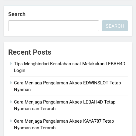
Search
SEARCH
Recent Posts
Tips Menghindari Kesalahan saat Melakukan LEBAH4D
Login
Cara Menjaga Pengalaman Akses EDWINSLOT Tetap
Nyaman
Cara Menjaga Pengalaman Akses LEBAH4D Tetap
Nyaman dan Terarah
Cara Menjaga Pengalaman Akses KAYA787 Tetap
Nyaman dan Terarah