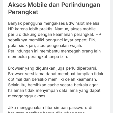
Akses Mobile dan Perlindungan
Perangkat
Banyak pengguna mengakses Edwinslot melalui
HP karena lebih praktis. Namun, akses mobile
perlu didukung dengan keamanan perangkat. HP
sebaiknya memiliki pengunci layar seperti PIN,
pola, sidik jari, atau pengenalan wajah.
Perlindungan ini membantu mencegah orang lain
membuka perangkat tanpa izin.
Browser yang digunakan juga perlu diperbarui.
Browser versi lama dapat membuat tampilan tidak
optimal dan berisiko memiliki celah keamanan.
Selain itu, bersihkan cache secara berkala agar
halaman tidak menyimpan data lama yang dapat
mengganggu akses.
Jika menggunakan fitur simpan password di