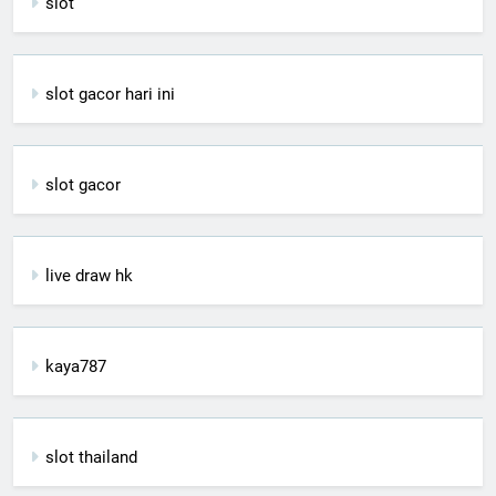
slot
slot gacor hari ini
slot gacor
live draw hk
kaya787
slot thailand