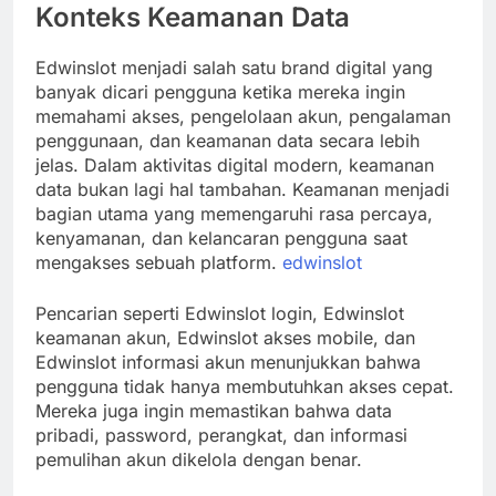
Konteks Keamanan Data
Edwinslot menjadi salah satu brand digital yang
banyak dicari pengguna ketika mereka ingin
memahami akses, pengelolaan akun, pengalaman
penggunaan, dan keamanan data secara lebih
jelas. Dalam aktivitas digital modern, keamanan
data bukan lagi hal tambahan. Keamanan menjadi
bagian utama yang memengaruhi rasa percaya,
kenyamanan, dan kelancaran pengguna saat
mengakses sebuah platform.
edwinslot
Pencarian seperti Edwinslot login, Edwinslot
keamanan akun, Edwinslot akses mobile, dan
Edwinslot informasi akun menunjukkan bahwa
pengguna tidak hanya membutuhkan akses cepat.
Mereka juga ingin memastikan bahwa data
pribadi, password, perangkat, dan informasi
pemulihan akun dikelola dengan benar.