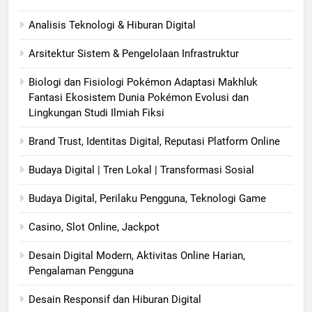
Analisis Teknologi & Hiburan Digital
Arsitektur Sistem & Pengelolaan Infrastruktur
Biologi dan Fisiologi Pokémon Adaptasi Makhluk
Fantasi Ekosistem Dunia Pokémon Evolusi dan
Lingkungan Studi Ilmiah Fiksi
Brand Trust, Identitas Digital, Reputasi Platform Online
Budaya Digital | Tren Lokal | Transformasi Sosial
Budaya Digital, Perilaku Pengguna, Teknologi Game
Casino, Slot Online, Jackpot
Desain Digital Modern, Aktivitas Online Harian,
Pengalaman Pengguna
Desain Responsif dan Hiburan Digital