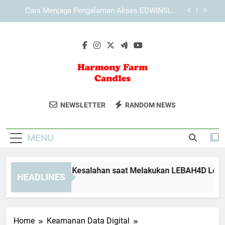
Skip
Cara Menjaga Pengalaman Akses LEBAH4D
to
Tetap Nyaman dan Terarah
content
Cara Menjaga Pengalaman Akses KAYA787 Tetap
Nyaman dan Terarah
Tips Menghindari Kesalahan saat Melakukan
LEBAH4D Login
Cara Menjaga Pengalaman Akses EDWINSLOT
Tetap Nyaman
Harmony Farm
Nikmati Lilin Aromaterapi Alami Dari
Cara Menjaga Pengalaman Akses LEBAH4D
NEWSLETTER
RANDOM NEWS
Tetap Nyaman dan Terarah
Candles
Harmony Farm Candles. Menciptakan
Cara Menjaga Pengalaman Akses KAYA787 Tetap
Suasana Yang Tenang Dan Nyaman Di
Nyaman dan Terarah
MENU
Rumah.
ps Menghindari Kesalahan saat Melakukan LEBAH4D Login
HEADLINES
Weeks Ago
Home
Keamanan Data Digital