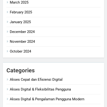
March 2025
February 2025
January 2025
December 2024
November 2024
October 2024
Categories
Akses Cepat dan Efisiensi Digital
Akses Digital & Fleksibilitas Pengguna
Akses Digital & Pengalaman Pengguna Modern