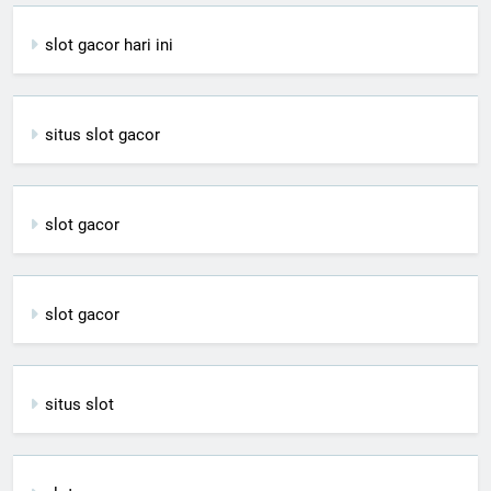
slot gacor hari ini
situs slot gacor
slot gacor
slot gacor
situs slot