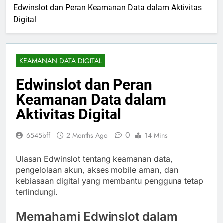
Edwinslot dan Peran Keamanan Data dalam Aktivitas
Digital
KEAMANAN DATA DIGITAL
Edwinslot dan Peran
Keamanan Data dalam
Aktivitas Digital
0
6545bff
2 Months Ago
14 Mins
Ulasan Edwinslot tentang keamanan data,
pengelolaan akun, akses mobile aman, dan
kebiasaan digital yang membantu pengguna tetap
terlindungi.
Memahami Edwinslot dalam