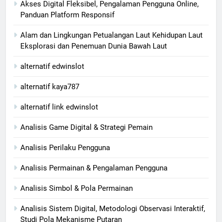
Akses Digital Fleksibel, Pengalaman Pengguna Online,
Panduan Platform Responsif
Alam dan Lingkungan Petualangan Laut Kehidupan Laut
Eksplorasi dan Penemuan Dunia Bawah Laut
alternatif edwinslot
alternatif kaya787
alternatif link edwinslot
Analisis Game Digital & Strategi Pemain
Analisis Perilaku Pengguna
Analisis Permainan & Pengalaman Pengguna
Analisis Simbol & Pola Permainan
Analisis Sistem Digital, Metodologi Observasi Interaktif,
Studi Pola Mekanisme Putaran