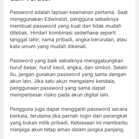
Password adalah lapisan keamanan pertama. Saat
menggunakan Edwinslot, pengguna sebaiknya
membuat password yang kuat dan tidak mudah
ditebak. Hindari kombinasi sederhana seperti
tanggal lahir, nama pribadi, angka berurutan, atau
kata umum yang mudah dikenali.
Password yang baik sebaiknya menggabungkan
huruf besar, huruf kecil, angka, dan simbol. Selain
itu, jangan gunakan password yang sama dengan
akun lain. Jika satu akun mengalami kendala,
penggunaan password yang sama dapat
memperbesar risiko pada akun digital lain.
Pengguna juga dapat mengganti password secara
berkala, terutama jika pernah login dari perangkat
yang bukan milik pribadi. Kebiasaan ini membantu
menjaga akun tetap aman dalam jangka panjang.