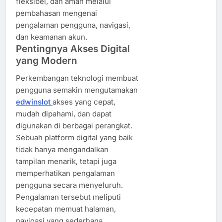
fleksibel, dan aman melalui
pembahasan mengenai
pengalaman pengguna, navigasi,
dan keamanan akun.
Pentingnya Akses Digital
yang Modern
Perkembangan teknologi membuat
pengguna semakin mengutamakan
edwinslot
akses yang cepat,
mudah dipahami, dan dapat
digunakan di berbagai perangkat.
Sebuah platform digital yang baik
tidak hanya mengandalkan
tampilan menarik, tetapi juga
memperhatikan pengalaman
pengguna secara menyeluruh.
Pengalaman tersebut meliputi
kecepatan memuat halaman,
navigasi yang sederhana,