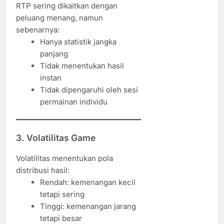
RTP sering dikaitkan dengan
peluang menang, namun
sebenarnya:
Hanya statistik jangka
panjang
Tidak menentukan hasil
instan
Tidak dipengaruhi oleh sesi
permainan individu
3. Volatilitas Game
Volatilitas menentukan pola
distribusi hasil:
Rendah: kemenangan kecil
tetapi sering
Tinggi: kemenangan jarang
tetapi besar