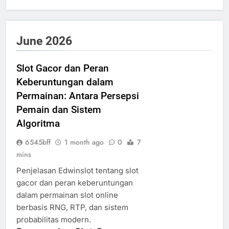
June 2026
Slot Gacor dan Peran
Keberuntungan dalam
Permainan: Antara Persepsi
Pemain dan Sistem
Algoritma
6545bff
1 month ago
0
7
mins
Penjelasan Edwinslot tentang slot
gacor dan peran keberuntungan
dalam permainan slot online
berbasis RNG, RTP, dan sistem
probabilitas modern.