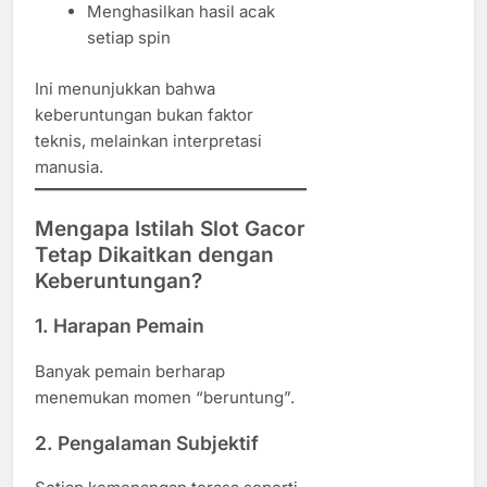
Menghasilkan hasil acak
setiap spin
Ini menunjukkan bahwa
keberuntungan bukan faktor
teknis, melainkan interpretasi
manusia.
Mengapa Istilah Slot Gacor
Tetap Dikaitkan dengan
Keberuntungan?
1. Harapan Pemain
Banyak pemain berharap
menemukan momen “beruntung”.
2. Pengalaman Subjektif