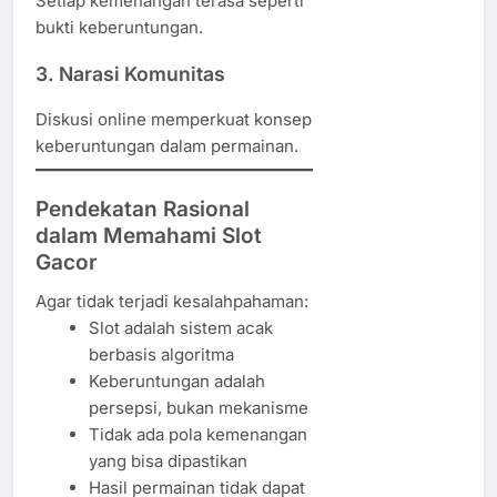
Setiap kemenangan terasa seperti
bukti keberuntungan.
3. Narasi Komunitas
Diskusi online memperkuat konsep
keberuntungan dalam permainan.
Pendekatan Rasional
dalam Memahami Slot
Gacor
Agar tidak terjadi kesalahpahaman:
Slot adalah sistem acak
berbasis algoritma
Keberuntungan adalah
persepsi, bukan mekanisme
Tidak ada pola kemenangan
yang bisa dipastikan
Hasil permainan tidak dapat