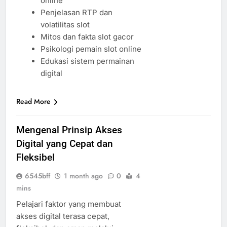
online
Penjelasan RTP dan
volatilitas slot
Mitos dan fakta slot gacor
Psikologi pemain slot online
Edukasi sistem permainan
digital
Read More
Mengenal Prinsip Akses
Digital yang Cepat dan
Fleksibel
6545bff
1 month ago
0
4
mins
Pelajari faktor yang membuat
akses digital terasa cepat,