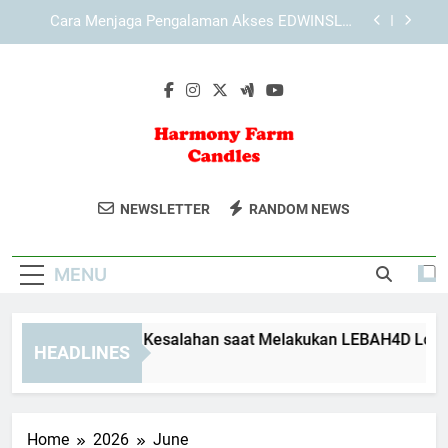
Skip
Cara Menjaga Pengalaman Akses LEBAH4D
to
Tetap Nyaman dan Terarah
content
Cara Menjaga Pengalaman Akses KAYA787 Tetap
Nyaman dan Terarah
Tips Menghindari Kesalahan saat Melakukan
LEBAH4D Login
Cara Menjaga Pengalaman Akses EDWINSLOT
Tetap Nyaman
Harmony Farm
Nikmati Lilin Aromaterapi Alami Dari
Cara Menjaga Pengalaman Akses LEBAH4D
NEWSLETTER
RANDOM NEWS
Tetap Nyaman dan Terarah
Candles
Harmony Farm Candles. Menciptakan
Cara Menjaga Pengalaman Akses KAYA787 Tetap
Suasana Yang Tenang Dan Nyaman Di
Nyaman dan Terarah
MENU
Rumah.
ps Menghindari Kesalahan saat Melakukan LEBAH4D Login
HEADLINES
Weeks Ago
Home
2026
June