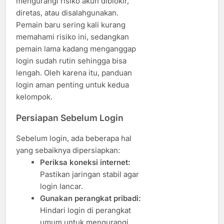
mengurangi risiko akun diblokir,
diretas, atau disalahgunakan.
Pemain baru sering kali kurang
memahami risiko ini, sedangkan
pemain lama kadang menganggap
login sudah rutin sehingga bisa
lengah. Oleh karena itu, panduan
login aman penting untuk kedua
kelompok.
Persiapan Sebelum Login
Sebelum login, ada beberapa hal
yang sebaiknya dipersiapkan:
Periksa koneksi internet:
Pastikan jaringan stabil agar
login lancar.
Gunakan perangkat pribadi:
Hindari login di perangkat
umum untuk mengurangi