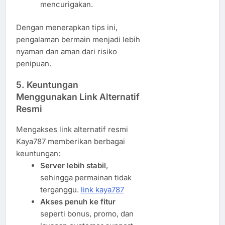
mencurigakan.
Dengan menerapkan tips ini,
pengalaman bermain menjadi lebih
nyaman dan aman dari risiko
penipuan.
5. Keuntungan
Menggunakan Link Alternatif
Resmi
Mengakses link alternatif resmi
Kaya787 memberikan berbagai
keuntungan:
Server lebih stabil
,
sehingga permainan tidak
terganggu.
link kaya787
Akses penuh ke fitur
seperti bonus, promo, dan