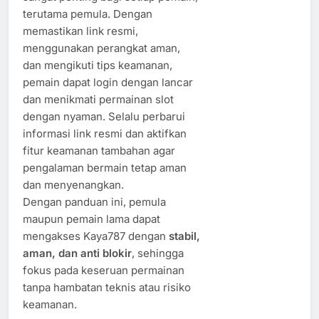
terutama pemula. Dengan
memastikan link resmi,
menggunakan perangkat aman,
dan mengikuti tips keamanan,
pemain dapat login dengan lancar
dan menikmati permainan slot
dengan nyaman. Selalu perbarui
informasi link resmi dan aktifkan
fitur keamanan tambahan agar
pengalaman bermain tetap aman
dan menyenangkan.
Dengan panduan ini, pemula
maupun pemain lama dapat
mengakses Kaya787 dengan
stabil,
aman, dan anti blokir
, sehingga
fokus pada keseruan permainan
tanpa hambatan teknis atau risiko
keamanan.