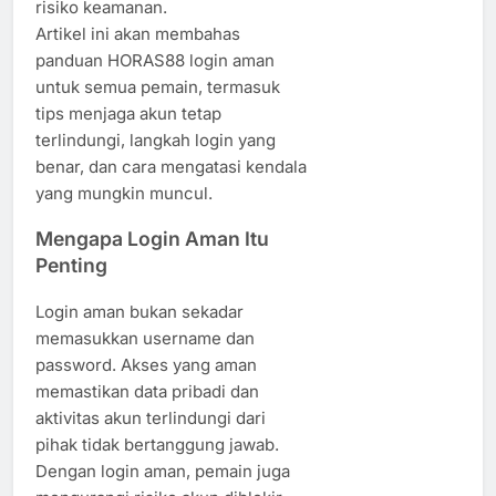
risiko keamanan.
Artikel ini akan membahas
panduan HORAS88 login aman
untuk semua pemain, termasuk
tips menjaga akun tetap
terlindungi, langkah login yang
benar, dan cara mengatasi kendala
yang mungkin muncul.
Mengapa Login Aman Itu
Penting
Login aman bukan sekadar
memasukkan username dan
password. Akses yang aman
memastikan data pribadi dan
aktivitas akun terlindungi dari
pihak tidak bertanggung jawab.
Dengan login aman, pemain juga