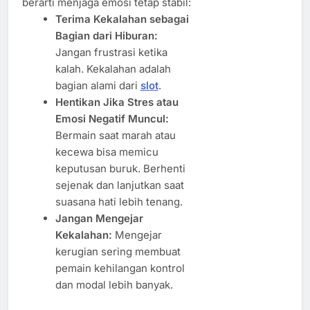
berarti menjaga emosi tetap stabil:
Terima Kekalahan sebagai
Bagian dari Hiburan:
Jangan frustrasi ketika
kalah. Kekalahan adalah
bagian alami dari
slot
.
Hentikan Jika Stres atau
Emosi Negatif Muncul:
Bermain saat marah atau
kecewa bisa memicu
keputusan buruk. Berhenti
sejenak dan lanjutkan saat
suasana hati lebih tenang.
Jangan Mengejar
Kekalahan:
Mengejar
kerugian sering membuat
pemain kehilangan kontrol
dan modal lebih banyak.