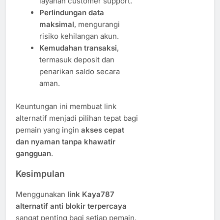
layanan customer support.
Perlindungan data
maksimal
, mengurangi
risiko kehilangan akun.
Kemudahan transaksi
,
termasuk deposit dan
penarikan saldo secara
aman.
Keuntungan ini membuat link
alternatif menjadi pilihan tepat bagi
pemain yang ingin
akses cepat
dan nyaman tanpa khawatir
gangguan
.
Kesimpulan
Menggunakan
link Kaya787
alternatif anti blokir terpercaya
sangat penting bagi setiap pemain,