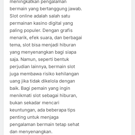
meningkatkan pengalaman
bermain yang bertanggung jawab.
Slot online adalah salah satu
permainan kasino digital yang
paling populer. Dengan grafis
menarik, efek suara, dan berbagai
tema, slot bisa menjadi hiburan
yang menyenangkan bagi siapa
saja. Namun, seperti bentuk
perjudian lainnya, bermain slot
juga membawa risiko kehilangan
uang jika tidak dikelola dengan
baik. Bagi pemain yang ingin
menikmati slot sebagai hiburan,
bukan sekadar mencari
keuntungan, ada beberapa tips
penting untuk menjaga
pengalaman bermain tetap sehat
dan menyenangkan.