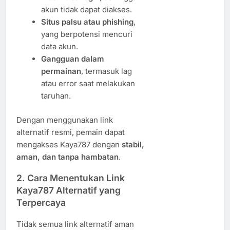
akun tidak dapat diakses.
Situs palsu atau phishing
,
yang berpotensi mencuri
data akun.
Gangguan dalam
permainan
, termasuk lag
atau error saat melakukan
taruhan.
Dengan menggunakan link
alternatif resmi, pemain dapat
mengakses Kaya787 dengan
stabil,
aman, dan tanpa hambatan
.
2. Cara Menentukan Link
Kaya787 Alternatif yang
Terpercaya
Tidak semua link alternatif aman