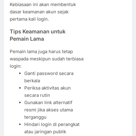
Kebiasaan ini akan membentuk
dasar keamanan akun sejak
pertama kali login.
Tips Keamanan untuk
Pemain Lama
Pemain lama juga harus tetap
waspada meskipun sudah terbiasa
login:
Ganti password secara
berkala
Periksa aktivitas akun
secara rutin
Gunakan link alternatif
resmi jika akses utama
terganggu
Hindari login di perangkat
atau jaringan publik