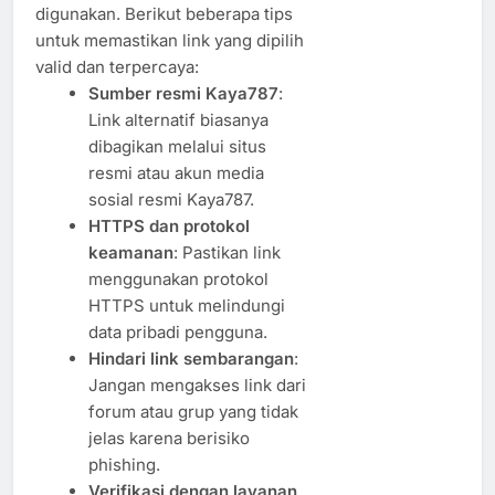
digunakan. Berikut beberapa tips
untuk memastikan link yang dipilih
valid dan terpercaya:
Sumber resmi Kaya787
:
Link alternatif biasanya
dibagikan melalui situs
resmi atau akun media
sosial resmi Kaya787.
HTTPS dan protokol
keamanan
: Pastikan link
menggunakan protokol
HTTPS untuk melindungi
data pribadi pengguna.
Hindari link sembarangan
:
Jangan mengakses link dari
forum atau grup yang tidak
jelas karena berisiko
phishing.
Verifikasi dengan layanan