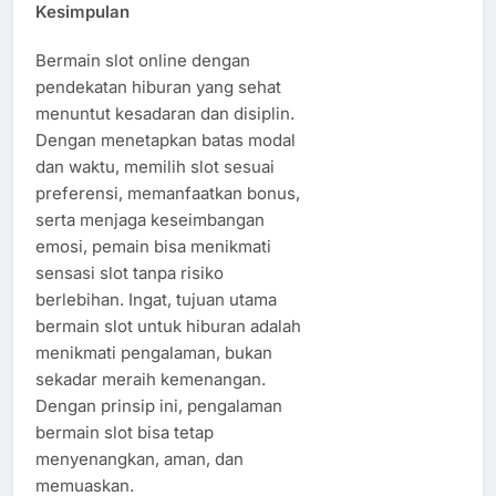
Kesimpulan
Bermain slot online dengan
pendekatan hiburan yang sehat
menuntut kesadaran dan disiplin.
Dengan menetapkan batas modal
dan waktu, memilih slot sesuai
preferensi, memanfaatkan bonus,
serta menjaga keseimbangan
emosi, pemain bisa menikmati
sensasi slot tanpa risiko
berlebihan. Ingat, tujuan utama
bermain slot untuk hiburan adalah
menikmati pengalaman, bukan
sekadar meraih kemenangan.
Dengan prinsip ini, pengalaman
bermain slot bisa tetap
menyenangkan, aman, dan
memuaskan.