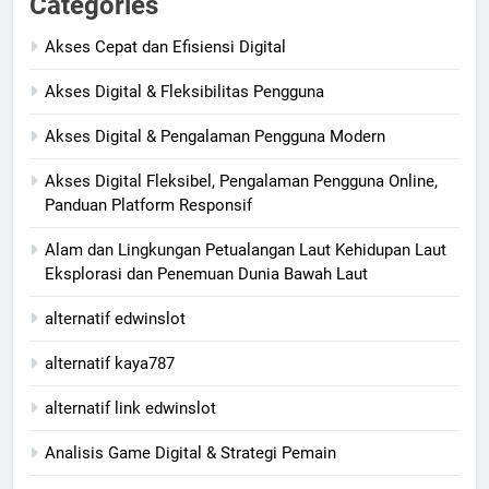
Categories
Akses Cepat dan Efisiensi Digital
Akses Digital & Fleksibilitas Pengguna
Akses Digital & Pengalaman Pengguna Modern
Akses Digital Fleksibel, Pengalaman Pengguna Online,
Panduan Platform Responsif
Alam dan Lingkungan Petualangan Laut Kehidupan Laut
Eksplorasi dan Penemuan Dunia Bawah Laut
alternatif edwinslot
alternatif kaya787
alternatif link edwinslot
Analisis Game Digital & Strategi Pemain