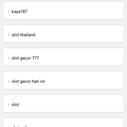
kaya787
slot thailand
slot gacor 777
slot gacor hari ini
slot