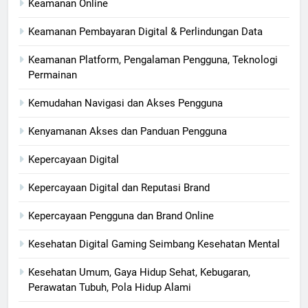
Keamanan Online
Keamanan Pembayaran Digital & Perlindungan Data
Keamanan Platform, Pengalaman Pengguna, Teknologi
Permainan
Kemudahan Navigasi dan Akses Pengguna
Kenyamanan Akses dan Panduan Pengguna
Kepercayaan Digital
Kepercayaan Digital dan Reputasi Brand
Kepercayaan Pengguna dan Brand Online
Kesehatan Digital Gaming Seimbang Kesehatan Mental
Kesehatan Umum, Gaya Hidup Sehat, Kebugaran,
Perawatan Tubuh, Pola Hidup Alami