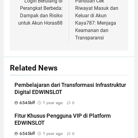
navigation
Login Berulang di
Panduan Cek
Perangkat Berbeda:
Riwayat Masuk dan
Dampak dan Risiko
Keluar di Akun
untuk Akun Horas88
Kaya787: Menjaga
Keamanan dan
Transparansi
Related News
Pembelajaran dari Transformasi Infrastruktur
Digital EDWINSLOT
6545bff
1 year ago
0
Fitur Khusus Pengguna VIP di Platform
EDWINSLOT
6545bff
1 year ago
0