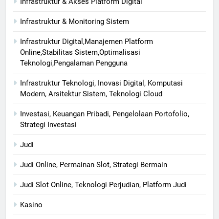
Infrastruktur & Akses Platform Digital
Infrastruktur & Monitoring Sistem
Infrastruktur Digital,Manajemen Platform
Online,Stabilitas Sistem,Optimalisasi
Teknologi,Pengalaman Pengguna
Infrastruktur Teknologi, Inovasi Digital, Komputasi
Modern, Arsitektur Sistem, Teknologi Cloud
Investasi, Keuangan Pribadi, Pengelolaan Portofolio,
Strategi Investasi
Judi
Judi Online, Permainan Slot, Strategi Bermain
Judi Slot Online, Teknologi Perjudian, Platform Judi
Kasino