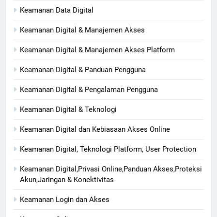
Keamanan Data Digital
Keamanan Digital & Manajemen Akses
Keamanan Digital & Manajemen Akses Platform
Keamanan Digital & Panduan Pengguna
Keamanan Digital & Pengalaman Pengguna
Keamanan Digital & Teknologi
Keamanan Digital dan Kebiasaan Akses Online
Keamanan Digital, Teknologi Platform, User Protection
Keamanan Digital,Privasi Online,Panduan Akses,Proteksi
Akun,Jaringan & Konektivitas
Keamanan Login dan Akses