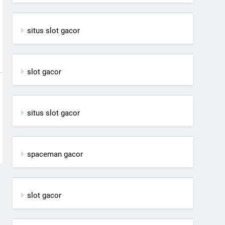
situs slot gacor
slot gacor
situs slot gacor
spaceman gacor
slot gacor