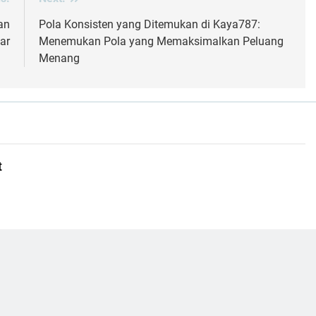
an
Pola Konsisten yang Ditemukan di Kaya787:
ar
Menemukan Pola yang Memaksimalkan Peluang
Menang
t