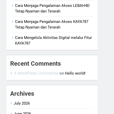
Cara Menjaga Pengalaman Akses LEBAH4D
Tetap Nyaman dan Terarah
Cara Menjaga Pengalaman Akses KAYA787
Tetap Nyaman dan Terarah
Cara Mengelola Aktivitas Digital melalui Fitur
KAYA787
Recent Comments
A WordPress Commenter
on
Hello world!
Archives
July 2026
June 2026