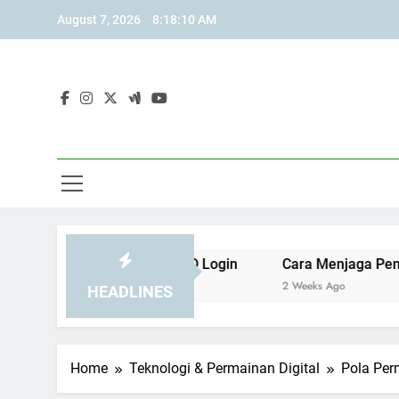
Skip
August 7, 2026
8:18:11 AM
to
content
Har
Nikmati L
Melakukan LEBAH4D Login
Cara Menjaga Pengalaman A
2 Weeks Ago
HEADLINES
Home
Teknologi & Permainan Digital
Pola Per