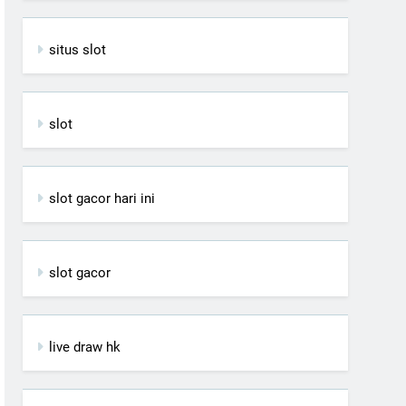
situs slot
slot
slot gacor hari ini
slot gacor
live draw hk