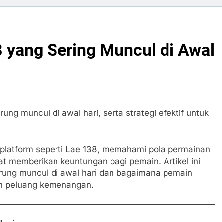
 yang Sering Muncul di Awal
ng muncul di awal hari, serta strategi efektif untuk
i platform seperti Lae 138, memahami pola permainan
t memberikan keuntungan bagi pemain. Artikel ini
ung muncul di awal hari dan bagaimana pemain
 peluang kemenangan.​