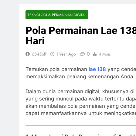
TEKNOLOGI & PERMAINAN DIGITAL
Pola Permainan Lae 138
Hari
0
6545bff
1 Year Ago
4 Mins
Temukan pola permainan
lae 138
yang cenderu
memaksimalkan peluang kemenangan Anda.
Dalam dunia permainan digital, khususnya d
yang sering muncul pada waktu tertentu dapa
akan membahas pola permainan yang cender
dapat memanfaatkannya untuk meningkatkan