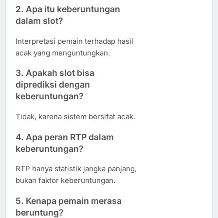
2. Apa itu keberuntungan
dalam slot?
Interpretasi pemain terhadap hasil
acak yang menguntungkan.
3. Apakah slot bisa
diprediksi dengan
keberuntungan?
Tidak, karena sistem bersifat acak.
4. Apa peran RTP dalam
keberuntungan?
RTP hanya statistik jangka panjang,
bukan faktor keberuntungan.
5. Kenapa pemain merasa
beruntung?