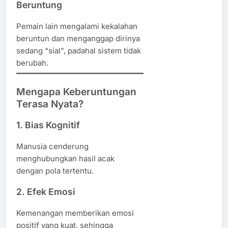
Beruntung
Pemain lain mengalami kekalahan
beruntun dan menganggap dirinya
sedang “sial”, padahal sistem tidak
berubah.
Mengapa Keberuntungan
Terasa Nyata?
1. Bias Kognitif
Manusia cenderung
menghubungkan hasil acak
dengan pola tertentu.
2. Efek Emosi
Kemenangan memberikan emosi
positif yang kuat, sehingga