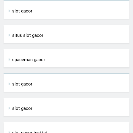
slot gacor
situs slot gacor
spaceman gacor
slot gacor
slot gacor
slot gacor hari ini