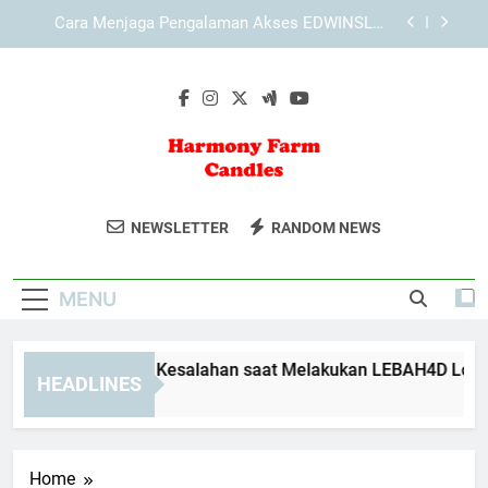
Skip
Cara Menjaga Pengalaman Akses LEBAH4D
to
Tetap Nyaman dan Terarah
content
Cara Menjaga Pengalaman Akses KAYA787 Tetap
Nyaman dan Terarah
Tips Menghindari Kesalahan saat Melakukan
LEBAH4D Login
Cara Menjaga Pengalaman Akses EDWINSLOT
Tetap Nyaman
Harmony Farm
Nikmati Lilin Aromaterapi Alami Dari
Cara Menjaga Pengalaman Akses LEBAH4D
NEWSLETTER
RANDOM NEWS
Tetap Nyaman dan Terarah
Candles
Harmony Farm Candles. Menciptakan
Cara Menjaga Pengalaman Akses KAYA787 Tetap
Suasana Yang Tenang Dan Nyaman Di
Nyaman dan Terarah
MENU
Rumah.
ips Menghindari Kesalahan saat Melakukan LEBAH4D Login
HEADLINES
Weeks Ago
Home