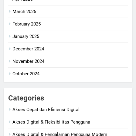
March 2025
February 2025
January 2025
December 2024
November 2024
October 2024
Categories
Akses Cepat dan Efisiensi Digital
Akses Digital & Fleksibilitas Pengguna
Akses Digital & Pengalaman Pengguna Modern