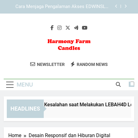
Skip
Cara Menjaga Pengalaman Akses LEBAH4D
to
Tetap Nyaman dan Terarah
content
Cara Menjaga Pengalaman Akses KAYA787 Tetap
Nyaman dan Terarah
Tips Menghindari Kesalahan saat Melakukan
LEBAH4D Login
Cara Menjaga Pengalaman Akses EDWINSLOT
Tetap Nyaman
Harmony Farm
Nikmati Lilin Aromaterapi Alami Dari
Cara Menjaga Pengalaman Akses LEBAH4D
NEWSLETTER
RANDOM NEWS
Tetap Nyaman dan Terarah
Candles
Harmony Farm Candles. Menciptakan
Cara Menjaga Pengalaman Akses KAYA787 Tetap
Suasana Yang Tenang Dan Nyaman Di
Nyaman dan Terarah
MENU
Rumah.
ps Menghindari Kesalahan saat Melakukan LEBAH4D Login
HEADLINES
Weeks Ago
Home
Desain Responsif dan Hiburan Digital