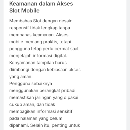
Keamanan dalam Akses
Slot Mobile
Membahas Slot dengan desain
responsif tidak lengkap tanpa
membahas keamanan. Akses
mobile memang praktis, tetapi
pengguna tetap perlu cermat saat
menjelajah informasi digital.
Kenyamanan tampilan harus
diimbangi dengan kebiasaan akses
yang aman.
Pengguna sebaiknya
menggunakan perangkat pribadi,
memastikan jaringan yang dipakai
cukup aman, dan tidak
membagikan informasi sensitif
pada halaman yang belum
dipahami. Selain itu, penting untuk