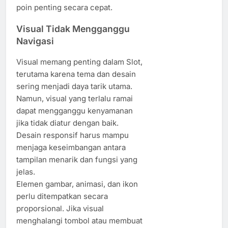
poin penting secara cepat.
Visual Tidak Mengganggu
Navigasi
Visual memang penting dalam Slot,
terutama karena tema dan desain
sering menjadi daya tarik utama.
Namun, visual yang terlalu ramai
dapat mengganggu kenyamanan
jika tidak diatur dengan baik.
Desain responsif harus mampu
menjaga keseimbangan antara
tampilan menarik dan fungsi yang
jelas.
Elemen gambar, animasi, dan ikon
perlu ditempatkan secara
proporsional. Jika visual
menghalangi tombol atau membuat