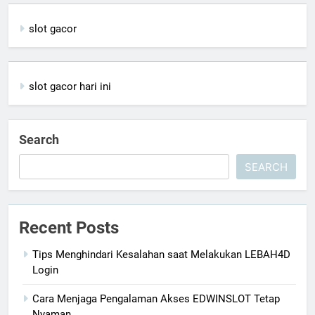
slot gacor
slot gacor hari ini
Search
SEARCH
Recent Posts
Tips Menghindari Kesalahan saat Melakukan LEBAH4D
Login
Cara Menjaga Pengalaman Akses EDWINSLOT Tetap
Nyaman