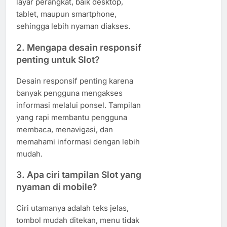
layar perangkat, baik desktop,
tablet, maupun smartphone,
sehingga lebih nyaman diakses.
2. Mengapa desain responsif
penting untuk Slot?
Desain responsif penting karena
banyak pengguna mengakses
informasi melalui ponsel. Tampilan
yang rapi membantu pengguna
membaca, menavigasi, dan
memahami informasi dengan lebih
mudah.
3. Apa ciri tampilan Slot yang
nyaman di mobile?
Ciri utamanya adalah teks jelas,
tombol mudah ditekan, menu tidak