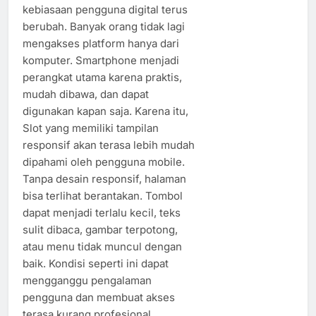
kebiasaan pengguna digital terus
berubah. Banyak orang tidak lagi
mengakses platform hanya dari
komputer. Smartphone menjadi
perangkat utama karena praktis,
mudah dibawa, dan dapat
digunakan kapan saja. Karena itu,
Slot yang memiliki tampilan
responsif akan terasa lebih mudah
dipahami oleh pengguna mobile.
Tanpa desain responsif, halaman
bisa terlihat berantakan. Tombol
dapat menjadi terlalu kecil, teks
sulit dibaca, gambar terpotong,
atau menu tidak muncul dengan
baik. Kondisi seperti ini dapat
mengganggu pengalaman
pengguna dan membuat akses
terasa kurang profesional.