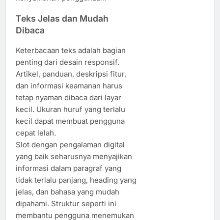
Teks Jelas dan Mudah
Dibaca
Keterbacaan teks adalah bagian
penting dari desain responsif.
Artikel, panduan, deskripsi fitur,
dan informasi keamanan harus
tetap nyaman dibaca dari layar
kecil. Ukuran huruf yang terlalu
kecil dapat membuat pengguna
cepat lelah.
Slot dengan pengalaman digital
yang baik seharusnya menyajikan
informasi dalam paragraf yang
tidak terlalu panjang, heading yang
jelas, dan bahasa yang mudah
dipahami. Struktur seperti ini
membantu pengguna menemukan