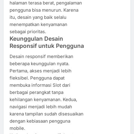
halaman terasa berat, pengalaman
pengguna bisa menurun. Karena
itu, desain yang baik selalu
menempatkan kenyamanan
sebagai prioritas.
Keunggulan Desain
Responsif untuk Pengguna
Desain responsif memberikan
beberapa keunggulan nyata.
Pertama, akses menjadi lebih
fleksibel. Pengguna dapat
membuka informasi Slot dari
berbagai perangkat tanpa
kehilangan kenyamanan. Kedua,
navigasi menjadi lebih mudah
karena tampilan sudah disesuaikan
dengan kebiasaan pengguna
mobile.