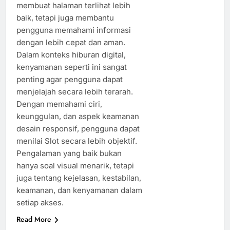
membuat halaman terlihat lebih
baik, tetapi juga membantu
pengguna memahami informasi
dengan lebih cepat dan aman.
Dalam konteks hiburan digital,
kenyamanan seperti ini sangat
penting agar pengguna dapat
menjelajah secara lebih terarah.
Dengan memahami ciri,
keunggulan, dan aspek keamanan
desain responsif, pengguna dapat
menilai Slot secara lebih objektif.
Pengalaman yang baik bukan
hanya soal visual menarik, tetapi
juga tentang kejelasan, kestabilan,
keamanan, dan kenyamanan dalam
setiap akses.
Read More