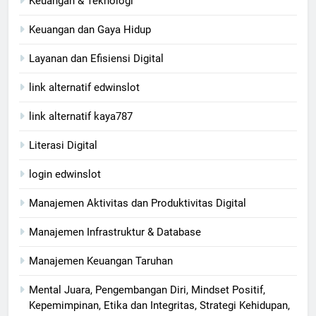
Keuangan & Teknologi
Keuangan dan Gaya Hidup
Layanan dan Efisiensi Digital
link alternatif edwinslot
link alternatif kaya787
Literasi Digital
login edwinslot
Manajemen Aktivitas dan Produktivitas Digital
Manajemen Infrastruktur & Database
Manajemen Keuangan Taruhan
Mental Juara, Pengembangan Diri, Mindset Positif,
Kepemimpinan, Etika dan Integritas, Strategi Kehidupan,