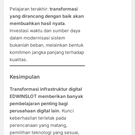
Pelajaran terakhir:
transformasi
yang dirancang dengan baik akan
membuahkan hasil nyata
.
Investasi waktu dan sumber daya
dalam modernisasi sistem
bukanlah beban, melainkan bentuk
komitmen jangka panjang terhadap
kualitas.
Kesimpulan
Transformasi infrastruktur digital
EDWINSLOT memberikan banyak
pembelajaran penting bagi
perusahaan digital lain.
Kunci
keberhasilan terletak pada
perencanaan yang matang,
pemilihan teknologi yang sesuai,