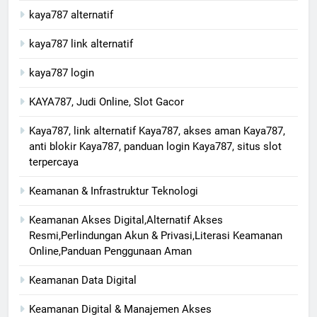
kaya787 alternatif
kaya787 link alternatif
kaya787 login
KAYA787, Judi Online, Slot Gacor
Kaya787, link alternatif Kaya787, akses aman Kaya787,
anti blokir Kaya787, panduan login Kaya787, situs slot
terpercaya
Keamanan & Infrastruktur Teknologi
Keamanan Akses Digital,Alternatif Akses
Resmi,Perlindungan Akun & Privasi,Literasi Keamanan
Online,Panduan Penggunaan Aman
Keamanan Data Digital
Keamanan Digital & Manajemen Akses