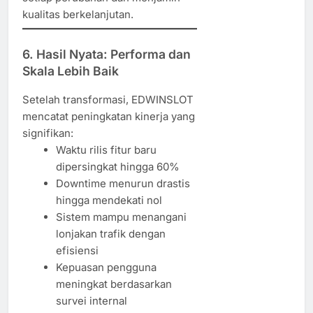
kualitas berkelanjutan.
6. Hasil Nyata: Performa dan
Skala Lebih Baik
Setelah transformasi, EDWINSLOT
mencatat peningkatan kinerja yang
signifikan:
Waktu rilis fitur baru
dipersingkat hingga 60%
Downtime menurun drastis
hingga mendekati nol
Sistem mampu menangani
lonjakan trafik dengan
efisiensi
Kepuasan pengguna
meningkat berdasarkan
survei internal