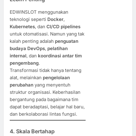
EDWINSLOT menggunakan
teknologi seperti
Docker
,
Kubernetes
, dan
CI/CD pipelines
untuk otomatisasi. Namun yang tak
kalah penting adalah
penguatan
budaya DevOps
,
pelatihan
internal
, dan
koordinasi antar tim
pengembang
.
Transformasi tidak hanya tentang
alat, melainkan
pengelolaan
perubahan
yang menyentuh
struktur organisasi. Keberhasilan
bergantung pada bagaimana tim
dapat beradaptasi, belajar hal baru,
dan berkolaborasi lintas fungsi.
4. Skala Bertahap