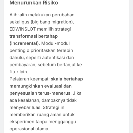
Menurunkan Risiko
Alih-alih melakukan perubahan
sekaligus (big bang migration),
EDWINSLOT memilih strategi
transformasi bertahap
(incremental)
. Modul-modul
penting diprioritaskan terlebih
dahulu, seperti autentikasi dan
pembayaran, sebelum berlanjut ke
fitur lain.
Pelajaran keempat:
skala bertahap
memungkinkan evaluasi dan
penyesuaian terus-menerus
. Jika
ada kesalahan, dampaknya tidak
menyebar luas. Strategi ini
memberikan ruang aman untuk
eksperimen tanpa mengganggu
operasional utama.