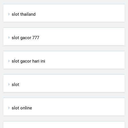
slot thailand
slot gacor 777
slot gacor hari ini
slot
slot online