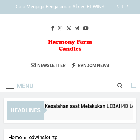
Skip
Cara Menjaga Pengalaman Akses LEBAH4D
to
Tetap Nyaman dan Terarah
content
Cara Menjaga Pengalaman Akses KAYA787 Tetap
Nyaman dan Terarah
Tips Menghindari Kesalahan saat Melakukan
LEBAH4D Login
Cara Menjaga Pengalaman Akses EDWINSLOT
Tetap Nyaman
Harmony Farm
Nikmati Lilin Aromaterapi Alami Dari
Cara Menjaga Pengalaman Akses LEBAH4D
NEWSLETTER
RANDOM NEWS
Tetap Nyaman dan Terarah
Candles
Harmony Farm Candles. Menciptakan
Cara Menjaga Pengalaman Akses KAYA787 Tetap
Suasana Yang Tenang Dan Nyaman Di
Nyaman dan Terarah
MENU
Rumah.
ips Menghindari Kesalahan saat Melakukan LEBAH4D Login
HEADLINES
Weeks Ago
Home
edwinslot rtp