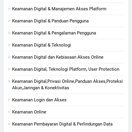
Keamanan Digital & Manajemen Akses Platform
Keamanan Digital & Panduan Pengguna
Keamanan Digital & Pengalaman Pengguna
Keamanan Digital & Teknologi
Keamanan Digital dan Kebiasaan Akses Online
Keamanan Digital, Teknologi Platform, User Protection
Keamanan Digital,Privasi Online,Panduan Akses,Proteksi
Akun,Jaringan & Konektivitas
Keamanan Login dan Akses
Keamanan Online
Keamanan Pembayaran Digital & Perlindungan Data