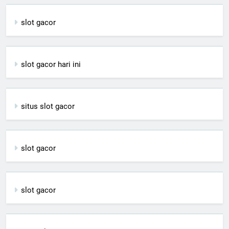
slot gacor
slot gacor hari ini
situs slot gacor
slot gacor
slot gacor