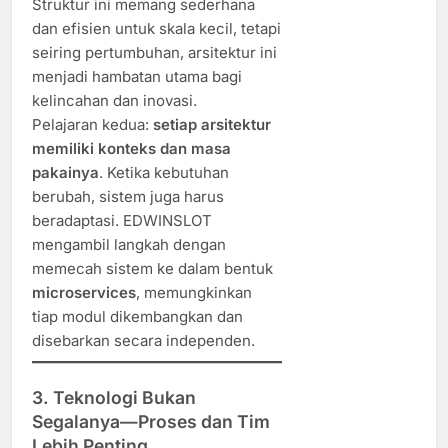
Struktur ini memang sederhana
dan efisien untuk skala kecil, tetapi
seiring pertumbuhan, arsitektur ini
menjadi hambatan utama bagi
kelincahan dan inovasi.
Pelajaran kedua:
setiap arsitektur
memiliki konteks dan masa
pakainya
. Ketika kebutuhan
berubah, sistem juga harus
beradaptasi. EDWINSLOT
mengambil langkah dengan
memecah sistem ke dalam bentuk
microservices
, memungkinkan
tiap modul dikembangkan dan
disebarkan secara independen.
3. Teknologi Bukan
Segalanya—Proses dan Tim
Lebih Penting