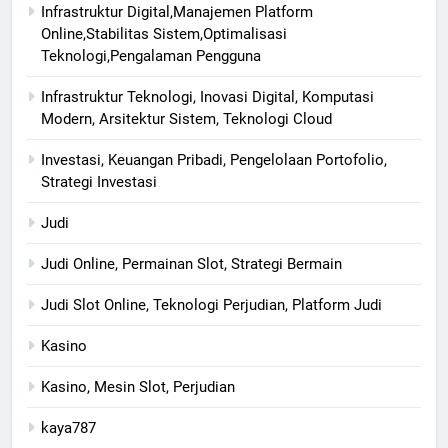
Infrastruktur Digital,Manajemen Platform
Online,Stabilitas Sistem,Optimalisasi
Teknologi,Pengalaman Pengguna
Infrastruktur Teknologi, Inovasi Digital, Komputasi
Modern, Arsitektur Sistem, Teknologi Cloud
Investasi, Keuangan Pribadi, Pengelolaan Portofolio,
Strategi Investasi
Judi
Judi Online, Permainan Slot, Strategi Bermain
Judi Slot Online, Teknologi Perjudian, Platform Judi
Kasino
Kasino, Mesin Slot, Perjudian
kaya787