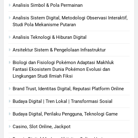
Analisis Simbol & Pola Permainan
Analisis Sistem Digital, Metodologi Observasi Interaktif,
Studi Pola Mekanisme Putaran
Analisis Teknologi & Hiburan Digital
Arsitektur Sistem & Pengelolaan Infrastruktur
Biologi dan Fisiologi Pokémon Adaptasi Makhluk
Fantasi Ekosistem Dunia Pokémon Evolusi dan
Lingkungan Studi Ilmiah Fiksi
Brand Trust, Identitas Digital, Reputasi Platform Online
Budaya Digital | Tren Lokal | Transformasi Sosial
Budaya Digital, Perilaku Pengguna, Teknologi Game
Casino, Slot Online, Jackpot