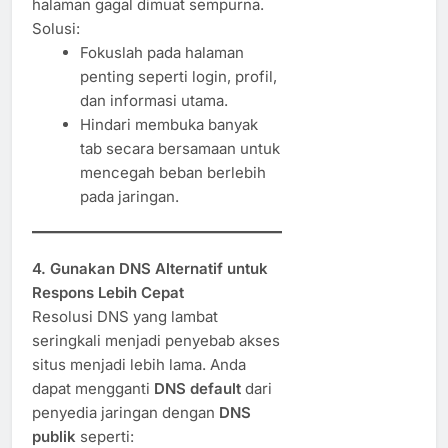
halaman gagal dimuat sempurna.
Solusi:
Fokuslah pada halaman
penting seperti login, profil,
dan informasi utama.
Hindari membuka banyak
tab secara bersamaan untuk
mencegah beban berlebih
pada jaringan.
4. Gunakan DNS Alternatif untuk
Respons Lebih Cepat
Resolusi DNS yang lambat
seringkali menjadi penyebab akses
situs menjadi lebih lama. Anda
dapat mengganti
DNS default
dari
penyedia jaringan dengan
DNS
publik
seperti: