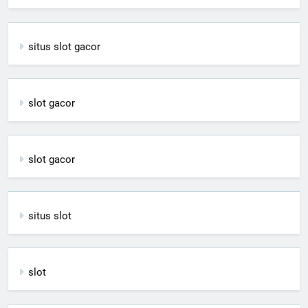
situs slot gacor
slot gacor
slot gacor
situs slot
slot