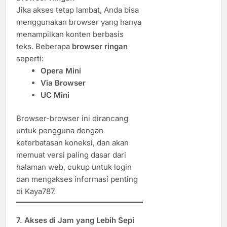
Jika akses tetap lambat, Anda bisa
menggunakan browser yang hanya
menampilkan konten berbasis
teks. Beberapa
browser ringan
seperti:
Opera Mini
Via Browser
UC Mini
Browser-browser ini dirancang
untuk pengguna dengan
keterbatasan koneksi, dan akan
memuat versi paling dasar dari
halaman web, cukup untuk login
dan mengakses informasi penting
di Kaya787.
7. Akses di Jam yang Lebih Sepi