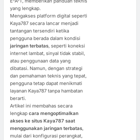
E-A-T, memberikan panduan teknis
yang lengkap.
Mengakses platform digital seperti
Kaya787 secara lancar menjadi
tantangan tersendiri ketika
pengguna berada dalam kondisi
jaringan terbatas
, seperti koneksi
internet lambat, sinyal tidak stabil,
atau penggunaan data yang
dibatasi. Namun, dengan strategi
dan pemahaman teknis yang tepat,
pengguna tetap dapat menikmati
layanan Kaya787 tanpa hambatan
berarti.
Artikel ini membahas secara
lengkap
cara mengoptimalkan
akses ke situs Kaya787 saat
menggunakan jaringan terbatas
,
mulai dari konfigurasi perangkat,