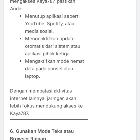
mengakses Kaya787, pastikan
Anda:
Menutup aplikasi seperti
YouTube, Spotify, atau
media sosial.
Menonaktifkan update
otomatis dari sistem atau
aplikasi pihak ketiga.
Mengaktifkan mode hemat
data pada ponsel atau
laptop.
Dengan membatasi aktivitas
internet lainnya, jaringan akan
lebih fokus mendukung akses ke
Kaya787.
6. Gunakan Mode Teks atau
Browser Ringan