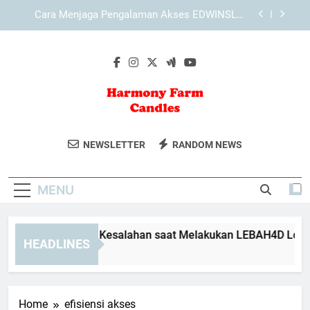
Skip
Cara Menjaga Pengalaman Akses LEBAH4D
to
Tetap Nyaman dan Terarah
content
Cara Menjaga Pengalaman Akses KAYA787 Tetap
Nyaman dan Terarah
Tips Menghindari Kesalahan saat Melakukan
LEBAH4D Login
Cara Menjaga Pengalaman Akses EDWINSLOT
Tetap Nyaman
Harmony Farm
Nikmati Lilin Aromaterapi Alami Dari
Cara Menjaga Pengalaman Akses LEBAH4D
NEWSLETTER
RANDOM NEWS
Tetap Nyaman dan Terarah
Candles
Harmony Farm Candles. Menciptakan
Cara Menjaga Pengalaman Akses KAYA787 Tetap
Suasana Yang Tenang Dan Nyaman Di
Nyaman dan Terarah
MENU
Rumah.
ips Menghindari Kesalahan saat Melakukan LEBAH4D Login
HEADLINES
Weeks Ago
Home
efisiensi akses