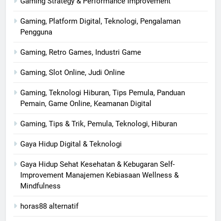
Gaming Strategy & Performance Improvement
Gaming, Platform Digital, Teknologi, Pengalaman
Pengguna
Gaming, Retro Games, Industri Game
Gaming, Slot Online, Judi Online
Gaming, Teknologi Hiburan, Tips Pemula, Panduan
Pemain, Game Online, Keamanan Digital
Gaming, Tips & Trik, Pemula, Teknologi, Hiburan
Gaya Hidup Digital & Teknologi
Gaya Hidup Sehat Kesehatan & Kebugaran Self-
Improvement Manajemen Kebiasaan Wellness &
Mindfulness
horas88 alternatif