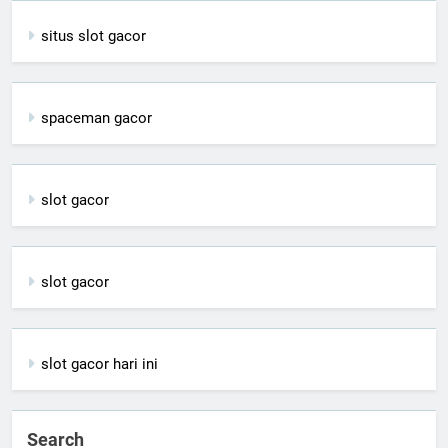
situs slot gacor
spaceman gacor
slot gacor
slot gacor
slot gacor hari ini
Search