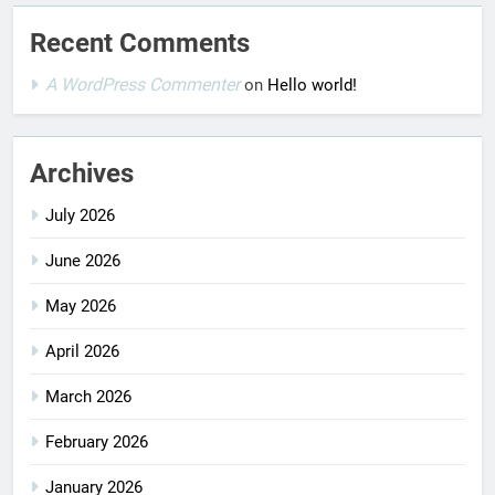
Recent Comments
A WordPress Commenter
on
Hello world!
Archives
July 2026
June 2026
May 2026
April 2026
March 2026
February 2026
January 2026