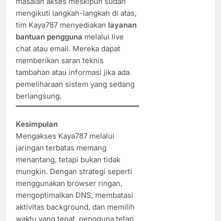
masalah akses meskipun sudah
mengikuti langkah-langkah di atas,
tim Kaya787 menyediakan
layanan
bantuan pengguna
melalui live
chat atau email. Mereka dapat
memberikan saran teknis
tambahan atau informasi jika ada
pemeliharaan sistem yang sedang
berlangsung.
Kesimpulan
Mengakses Kaya787 melalui
jaringan terbatas memang
menantang, tetapi bukan tidak
mungkin. Dengan strategi seperti
menggunakan browser ringan,
mengoptimalkan DNS, membatasi
aktivitas background, dan memilih
waktu yang tepat, pengguna tetap