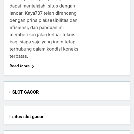
dapat menjelajahi situs dengan
lancar. Kaya787 telah dirancang
dengan prinsip aksesibilitas dan
efisiensi, dan panduan ini
memberikan jalan keluar teknis
bagi siapa saja yang ingin tetap
terhubung dalam kondisi koneksi
terbatas.
Read More
SLOT GACOR
situs slot gacor