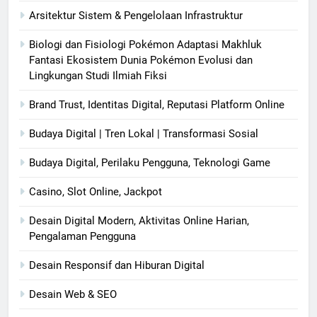
Arsitektur Sistem & Pengelolaan Infrastruktur
Biologi dan Fisiologi Pokémon Adaptasi Makhluk
Fantasi Ekosistem Dunia Pokémon Evolusi dan
Lingkungan Studi Ilmiah Fiksi
Brand Trust, Identitas Digital, Reputasi Platform Online
Budaya Digital | Tren Lokal | Transformasi Sosial
Budaya Digital, Perilaku Pengguna, Teknologi Game
Casino, Slot Online, Jackpot
Desain Digital Modern, Aktivitas Online Harian,
Pengalaman Pengguna
Desain Responsif dan Hiburan Digital
Desain Web & SEO