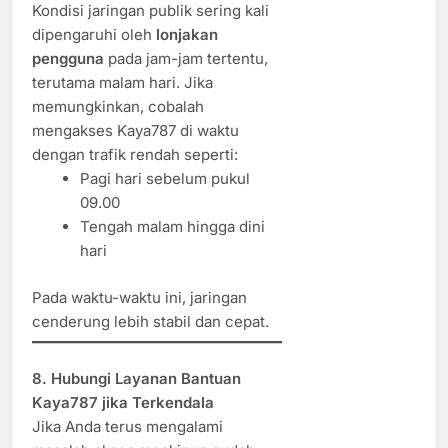
Kondisi jaringan publik sering kali
dipengaruhi oleh
lonjakan
pengguna
pada jam-jam tertentu,
terutama malam hari. Jika
memungkinkan, cobalah
mengakses Kaya787 di waktu
dengan trafik rendah seperti:
Pagi hari sebelum pukul
09.00
Tengah malam hingga dini
hari
Pada waktu-waktu ini, jaringan
cenderung lebih stabil dan cepat.
8. Hubungi Layanan Bantuan
Kaya787 jika Terkendala
Jika Anda terus mengalami