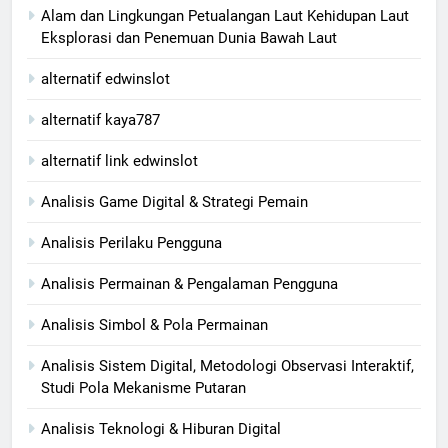
Alam dan Lingkungan Petualangan Laut Kehidupan Laut
Eksplorasi dan Penemuan Dunia Bawah Laut
alternatif edwinslot
alternatif kaya787
alternatif link edwinslot
Analisis Game Digital & Strategi Pemain
Analisis Perilaku Pengguna
Analisis Permainan & Pengalaman Pengguna
Analisis Simbol & Pola Permainan
Analisis Sistem Digital, Metodologi Observasi Interaktif,
Studi Pola Mekanisme Putaran
Analisis Teknologi & Hiburan Digital