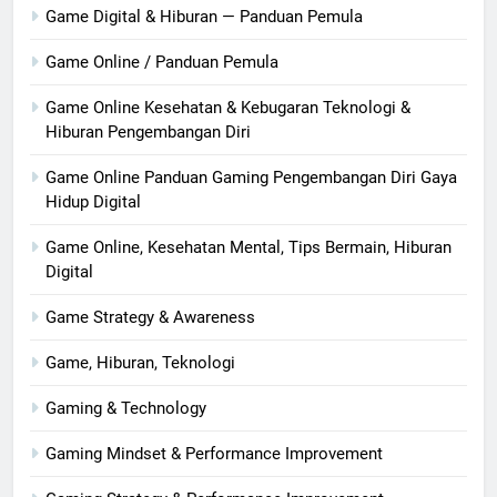
Game Digital & Hiburan — Panduan Pemula
Game Online / Panduan Pemula
Game Online Kesehatan & Kebugaran Teknologi &
Hiburan Pengembangan Diri
Game Online Panduan Gaming Pengembangan Diri Gaya
Hidup Digital
Game Online, Kesehatan Mental, Tips Bermain, Hiburan
Digital
Game Strategy & Awareness
Game, Hiburan, Teknologi
Gaming & Technology
Gaming Mindset & Performance Improvement