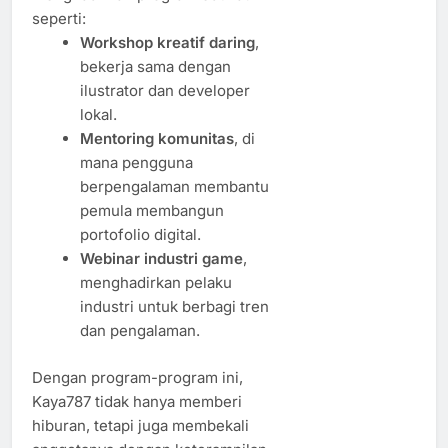
seperti:
Workshop kreatif daring
,
bekerja sama dengan
ilustrator dan developer
lokal.
Mentoring komunitas
, di
mana pengguna
berpengalaman membantu
pemula membangun
portofolio digital.
Webinar industri game
,
menghadirkan pelaku
industri untuk berbagi tren
dan pengalaman.
Dengan program-program ini,
Kaya787 tidak hanya memberi
hiburan, tetapi juga membekali