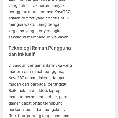
yang sehat. Tak heran, banyak
pengguna muda merasa Kaya787
adalah tempat yang cocok untuk
mengisi waktu luang dengan
kegiatan yang menyenangkan
sekaligus membangun wawasan.
Teknologi Ramah Pengguna
dan Inklusif
Dibangun dengan antarmuka yang
modern dan ramah pengguna,
Kaya787 dapat diakses dengan
mudah dari berbagai perangkat.
Baik melalui desktop, laptop,
maupun perangkat mobile, para
gamer dapat tetap terhubung,
berkontribusi, dan mengakses
fitur-fitur penting tanpa hambatan.