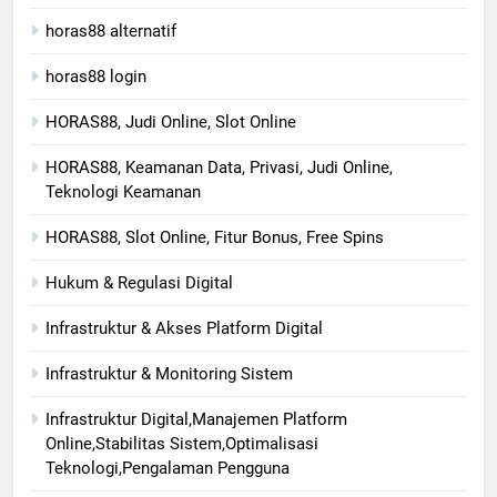
horas88 alternatif
horas88 login
HORAS88, Judi Online, Slot Online
HORAS88, Keamanan Data, Privasi, Judi Online,
Teknologi Keamanan
HORAS88, Slot Online, Fitur Bonus, Free Spins
Hukum & Regulasi Digital
Infrastruktur & Akses Platform Digital
Infrastruktur & Monitoring Sistem
Infrastruktur Digital,Manajemen Platform
Online,Stabilitas Sistem,Optimalisasi
Teknologi,Pengalaman Pengguna