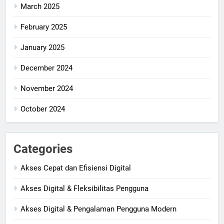
March 2025
February 2025
January 2025
December 2024
November 2024
October 2024
Categories
Akses Cepat dan Efisiensi Digital
Akses Digital & Fleksibilitas Pengguna
Akses Digital & Pengalaman Pengguna Modern