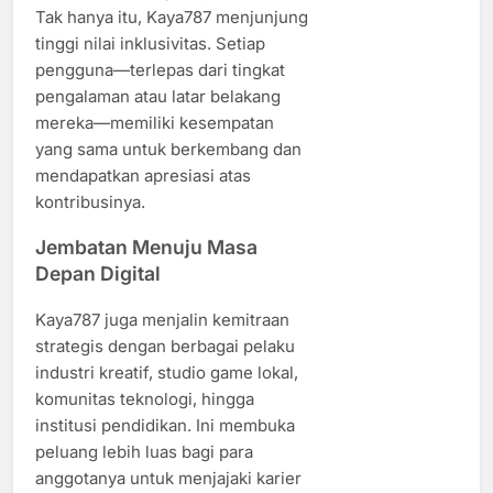
Tak hanya itu, Kaya787 menjunjung
tinggi nilai inklusivitas. Setiap
pengguna—terlepas dari tingkat
pengalaman atau latar belakang
mereka—memiliki kesempatan
yang sama untuk berkembang dan
mendapatkan apresiasi atas
kontribusinya.
Jembatan Menuju Masa
Depan Digital
Kaya787 juga menjalin kemitraan
strategis dengan berbagai pelaku
industri kreatif, studio game lokal,
komunitas teknologi, hingga
institusi pendidikan. Ini membuka
peluang lebih luas bagi para
anggotanya untuk menjajaki karier