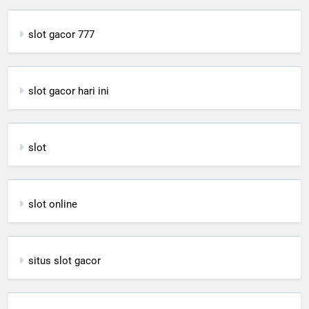
slot gacor 777
slot gacor hari ini
slot
slot online
situs slot gacor