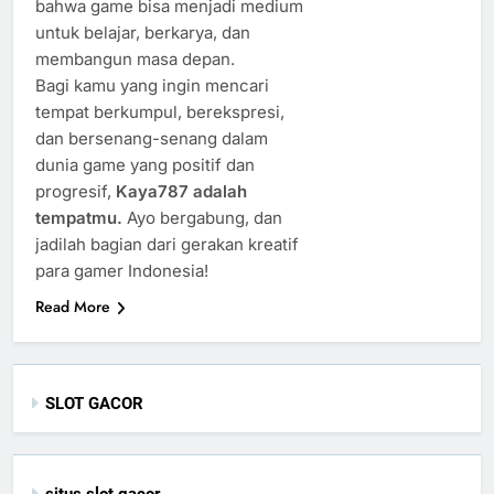
bahwa game bisa menjadi medium
untuk belajar, berkarya, dan
membangun masa depan.
Bagi kamu yang ingin mencari
tempat berkumpul, berekspresi,
dan bersenang-senang dalam
dunia game yang positif dan
progresif,
Kaya787 adalah
tempatmu.
Ayo bergabung, dan
jadilah bagian dari gerakan kreatif
para gamer Indonesia!
Read More
SLOT GACOR