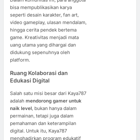
bisa mempublikasikan karya
seperti desain karakter, fan art,
video gameplay, ulasan mendalam,
hingga cerita pendek bertema
game. Kreativitas menjadi mata
uang utama yang dihargai dan
didukung sepenuhnya oleh
platform.
Ruang Kolaborasi dan
Edukasi Digital
Salah satu misi besar dari Kaya787
adalah
mendorong gamer untuk
naik level
, bukan hanya dalam
permainan, tetapi juga dalam
pemahaman dan keterampilan
digital. Untuk itu, Kaya787
menghadirkan program edukatif